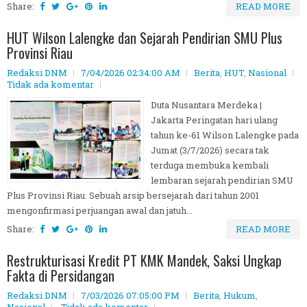
Share:
READ MORE
HUT Wilson Lalengke dan Sejarah Pendirian SMU Plus
Provinsi Riau
Redaksi DNM
7/04/2026 02:34:00 AM
Berita
,
HUT
,
Nasional
Tidak ada komentar
Duta Nusantara Merdeka |
Jakarta Peringatan hari ulang
tahun ke-61 Wilson Lalengke pada
Jumat (3/7/2026) secara tak
terduga membuka kembali
lembaran sejarah pendirian SMU
Plus Provinsi Riau. Sebuah arsip bersejarah dari tahun 2001
mengonfirmasi perjuangan awal dan jatuh...
Share:
READ MORE
Restrukturisasi Kredit PT KMK Mandek, Saksi Ungkap
Fakta di Persidangan
Redaksi DNM
7/03/2026 07:05:00 PM
Berita
,
Hukum
,