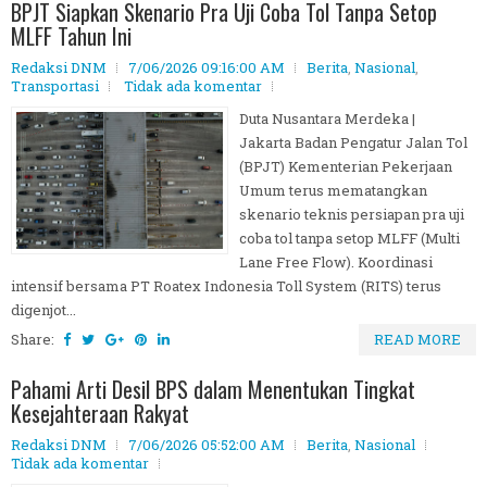
BPJT Siapkan Skenario Pra Uji Coba Tol Tanpa Setop
MLFF Tahun Ini
Redaksi DNM
7/06/2026 09:16:00 AM
Berita
,
Nasional
,
Transportasi
Tidak ada komentar
Duta Nusantara Merdeka |
Jakarta Badan Pengatur Jalan Tol
(BPJT) Kementerian Pekerjaan
Umum terus mematangkan
skenario teknis persiapan pra uji
coba tol tanpa setop MLFF (Multi
Lane Free Flow). Koordinasi
intensif bersama PT Roatex Indonesia Toll System (RITS) terus
digenjot...
Share:
READ MORE
Pahami Arti Desil BPS dalam Menentukan Tingkat
Kesejahteraan Rakyat
Redaksi DNM
7/06/2026 05:52:00 AM
Berita
,
Nasional
Tidak ada komentar