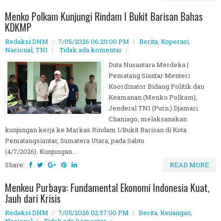
Menko Polkam Kunjungi Rindam I Bukit Barisan Bahas
KDKMP
Redaksi DNM
7/05/2026 06:20:00 PM
Berita
,
Koperasi
,
Nasional
,
TNI
Tidak ada komentar
Duta Nusantara Merdeka |
Pematang Siantar Menteri
Koordinator Bidang Politik dan
Keamanan (Menko Polkam),
Jenderal TNI (Purn.) Djamari
Chaniago, melaksanakan
kunjungan kerja ke Markas Rindam I/Bukit Barisan di Kota
Pematangsiantar, Sumatera Utara, pada Sabtu
(4/7/2026). Kunjungan...
Share:
READ MORE
Menkeu Purbaya: Fundamental Ekonomi Indonesia Kuat,
Jauh dari Krisis
Redaksi DNM
7/05/2026 02:57:00 PM
Berita
,
Keuangan
,