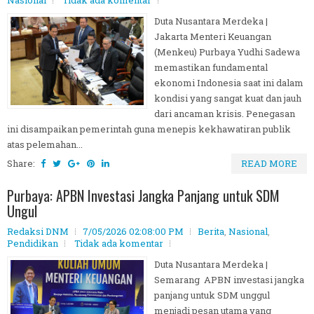
Nasional
Tidak ada komentar
Duta Nusantara Merdeka |
Jakarta Menteri Keuangan
(Menkeu) Purbaya Yudhi Sadewa
memastikan fundamental
ekonomi Indonesia saat ini dalam
kondisi yang sangat kuat dan jauh
dari ancaman krisis. Penegasan
ini disampaikan pemerintah guna menepis kekhawatiran publik
atas pelemahan...
Share:
READ MORE
Purbaya: APBN Investasi Jangka Panjang untuk SDM
Ungul
Redaksi DNM
7/05/2026 02:08:00 PM
Berita
,
Nasional
,
Pendidikan
Tidak ada komentar
Duta Nusantara Merdeka |
Semarang APBN investasi jangka
panjang untuk SDM unggul
menjadi pesan utama yang