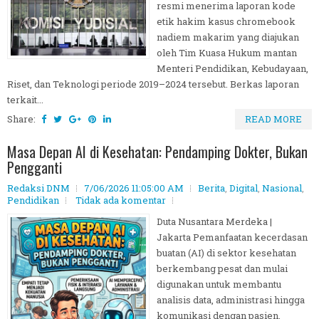
resmi menerima laporan kode
etik hakim kasus chromebook
nadiem makarim yang diajukan
oleh Tim Kuasa Hukum mantan
Menteri Pendidikan, Kebudayaan,
Riset, dan Teknologi periode 2019–2024 tersebut. Berkas laporan
terkait...
Share:
READ MORE
Masa Depan AI di Kesehatan: Pendamping Dokter, Bukan
Pengganti
Redaksi DNM
7/06/2026 11:05:00 AM
Berita
,
Digital
,
Nasional
,
Pendidikan
Tidak ada komentar
Duta Nusantara Merdeka |
Jakarta Pemanfaatan kecerdasan
buatan (AI) di sektor kesehatan
berkembang pesat dan mulai
digunakan untuk membantu
analisis data, administrasi hingga
komunikasi dengan pasien.