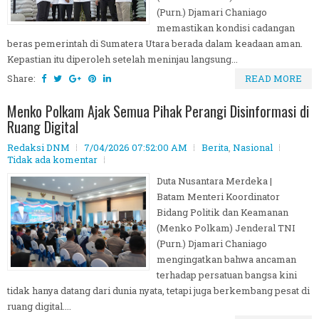
(Purn.) Djamari Chaniago
memastikan kondisi cadangan
beras pemerintah di Sumatera Utara berada dalam keadaan aman.
Kepastian itu diperoleh setelah meninjau langsung...
Share:
READ MORE
Menko Polkam Ajak Semua Pihak Perangi Disinformasi di
Ruang Digital
Redaksi DNM
7/04/2026 07:52:00 AM
Berita
,
Nasional
Tidak ada komentar
Duta Nusantara Merdeka |
Batam Menteri Koordinator
Bidang Politik dan Keamanan
(Menko Polkam) Jenderal TNI
(Purn.) Djamari Chaniago
mengingatkan bahwa ancaman
terhadap persatuan bangsa kini
tidak hanya datang dari dunia nyata, tetapi juga berkembang pesat di
ruang digital....