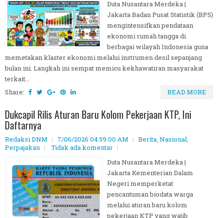
Duta Nusantara Merdeka |
Jakarta Badan Pusat Statistik (BPS)
mengintensifkan pendataan
ekonomi rumah tangga di
berbagai wilayah Indonesia guna
memetakan klaster ekonomi melalui instrumen desil sepanjang
bulan ini. Langkah ini sempat memicu kekhawatiran masyarakat
terkait...
Share:
READ MORE
Dukcapil Rilis Aturan Baru Kolom Pekerjaan KTP, Ini
Daftarnya
Redaksi DNM
7/06/2026 04:59:00 AM
Berita
,
Nasional
,
Perpajakan
Tidak ada komentar
Duta Nusantara Merdeka |
Jakarta Kementerian Dalam
Negeri memperketat
pencantuman biodata warga
melalui aturan baru kolom
pekerjaan KTP yang wajib