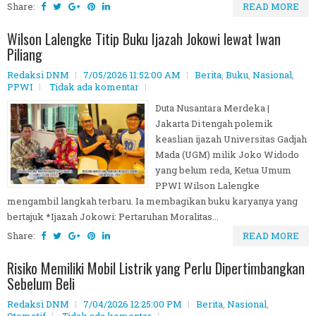
Share:
READ MORE
Wilson Lalengke Titip Buku Ijazah Jokowi lewat Iwan
Piliang
Redaksi DNM
7/05/2026 11:52:00 AM
Berita
,
Buku
,
Nasional
,
PPWI
Tidak ada komentar
Duta Nusantara Merdeka |
Jakarta Di tengah polemik
keaslian ijazah Universitas Gadjah
Mada (UGM) milik Joko Widodo
yang belum reda, Ketua Umum
PPWI Wilson Lalengke
mengambil langkah terbaru. Ia membagikan buku karyanya yang
bertajuk *Ijazah Jokowi: Pertaruhan Moralitas...
Share:
READ MORE
Risiko Memiliki Mobil Listrik yang Perlu Dipertimbangkan
Sebelum Beli
Redaksi DNM
7/04/2026 12:25:00 PM
Berita
,
Nasional
,