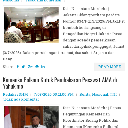
Nasional
Tidak ada komentar
Duta Nusantara Merdeka |
Jakarta Sidang perkara perdata
Nomor 934/Pdt.G/2025/PN.Jkt.Pst
kembali berlangsung di
Pengadilan Negeri Jakarta Pusat
dengan agenda pemeriksaan
saksi dari pihak penggugat, Jumat
(3/7/2026). Dalam persidangan tersebut, dua saksi, Srijanto dan
Deny...
Share:
READ MORE
Kemenko Polkam Kutuk Pembakaran Pesawat AMA di
Yahukimo
Redaksi DNM
7/03/2026 05:21:00 PM
Berita
,
Nasional
,
TNI
Tidak ada komentar
Duta Nusantara Merdeka | Papua
Pegunungan Kementerian
Koordinator Bidang Politik dan
Keamanan (Kemenko Polkam)