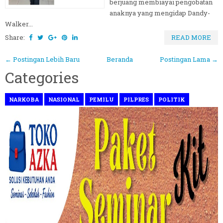
berjuang membiayai pengobatan
anaknya yang mengidap Dandy-
Walker...
Share:
READ MORE
← Postingan Lebih Baru
Beranda
Postingan Lama →
Categories
NARKOBA
NASIONAL
PEMILU
PILPRES
POLITIK