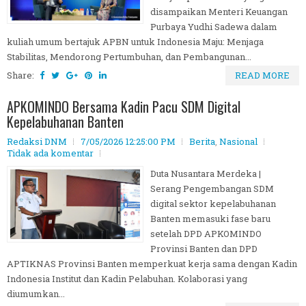
disampaikan Menteri Keuangan
Purbaya Yudhi Sadewa dalam
kuliah umum bertajuk APBN untuk Indonesia Maju: Menjaga
Stabilitas, Mendorong Pertumbuhan, dan Pembangunan...
Share:
READ MORE
APKOMINDO Bersama Kadin Pacu SDM Digital
Kepelabuhanan Banten
Redaksi DNM
7/05/2026 12:25:00 PM
Berita
,
Nasional
Tidak ada komentar
Duta Nusantara Merdeka |
Serang Pengembangan SDM
digital sektor kepelabuhanan
Banten memasuki fase baru
setelah DPD APKOMINDO
Provinsi Banten dan DPD
APTIKNAS Provinsi Banten memperkuat kerja sama dengan Kadin
Indonesia Institut dan Kadin Pelabuhan. Kolaborasi yang
diumumkan...