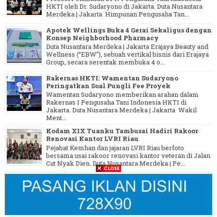
HKTI oleh Dr. Sudaryono di Jakarta. Duta Nusantara
Merdeka | Jakarta Himpunan Pengusaha Tan...
Apotek Wellings Buka 4 Gerai Sekaligus dengan
Konsep Neighborhood Pharmacy
Duta Nusantara Merdeka | Jakarta Erajaya Beauty and
Wellness (“EBW”), sebuah vertikal bisnis dari Erajaya
Group, secara serentak membuka 4 o...
Rakernas HKTI: Wamentan Sudaryono
Peringatkan Soal Pungli Fee Proyek
Wamentan Sudaryono memberikan arahan dalam
Rakernas I Pengusaha Tani Indonesia HKTI di
Jakarta. Duta Nusantara Merdeka | Jakarta Wakil
Ment...
Kodam XIX Tuanku Tambusai Hadiri Rakoor
Renovasi Kantor LVRI Riau
Pejabat Kemhan dan jajaran LVRI Riau berfoto
bersama usai rakoor renovasi kantor veteran di Jalan
Cut Nyak Dien. Duta Nusantara Merdeka | Pe...
IKLAN BARIS