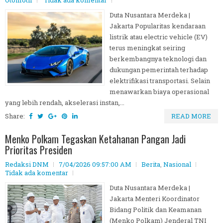
Otomotif
Tidak ada komentar
Duta Nusantara Merdeka |
Jakarta Popularitas kendaraan
listrik atau electric vehicle (EV)
terus meningkat seiring
berkembangnya teknologi dan
dukungan pemerintah terhadap
elektrifikasi transportasi. Selain
menawarkan biaya operasional
yang lebih rendah, akselerasi instan,...
Share:
READ MORE
Menko Polkam Tegaskan Ketahanan Pangan Jadi
Prioritas Presiden
Redaksi DNM
7/04/2026 09:57:00 AM
Berita
,
Nasional
Tidak ada komentar
Duta Nusantara Merdeka |
Jakarta Menteri Koordinator
Bidang Politik dan Keamanan
(Menko Polkam) Jenderal TNI