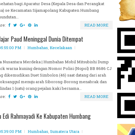
ehatan bagi Aparatur Desa (Kepala Desa dan Perangkat
sa) se Kecamatan Sijamapolang Kabupaten Humbang
undutan...
are:
READ MORE
lajar Paud Meninggal Dunia Ditempat
05:55:00 PM
Humbahas
,
Kecelakaan
a Nusantara Merdeka | Humbahas Mobil Mitsubishi Dump
ck warna kuning dengan Nomor Polisi (Nopol) BB 8686 CJ
g dikemudikan Duet Simbolon (46) saat datang dari arah
loksanggul menuju arah Siborong-Borong menabrak dan
indas 1 (satu) orang pejalan kaki bernama...
are:
READ MORE
u Edi Rahmayadi Ke Kabupaten Humbang
 05:39:00 PM
Humbahas
,
Sumatera Utara