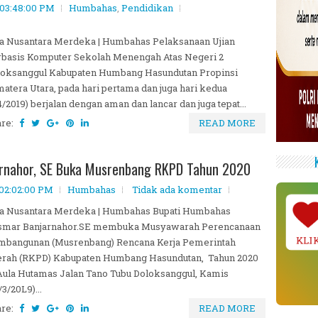
 03:48:00 PM
Humbahas
,
Pendidikan
a Nusantara Merdeka | Humbahas Pelaksanaan Ujian
basis Komputer Sekolah Menengah Atas Negeri 2
loksanggul Kabupaten Humbang Hasundutan Propinsi
atera Utara, pada hari pertama dan juga hari kedua
4/2019) berjalan dengan aman dan lancar dan juga tepat...
are:
READ MORE
rnahor, SE Buka Musrenbang RKPD Tahun 2020
 02:02:00 PM
Humbahas
Tidak ada komentar
ta Nusantara Merdeka | Humbahas Bupati Humbahas
smar Banjarnahor.SE membuka Musyawarah Perencanaan
mbangunan (Musrenbang) Rencana Kerja Pemerintah
KLIK
erah (RKPD) Kabupaten Humbang Hasundutan, Tahun 2020
Aula Hutamas Jalan Tano Tubu Doloksanggul, Kamis
/3/20L9)...
are:
READ MORE