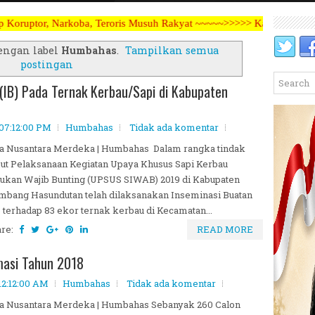
ba, Teroris Musuh Rakyat ~~~~~>>>>> Kami Menerima Artikel, Opini, Be
engan label
Humbahas
.
Tampilkan semua
postingan
(IB) Pada Ternak Kerbau/Sapi di Kabupaten
 07:12:00 PM
Humbahas
Tidak ada komentar
a Nusantara Merdeka | Humbahas Dalam rangka tindak
jut Pelaksanaan Kegiatan Upaya Khusus Sapi Kerbau
ukan Wajib Bunting (UPSUS SIWAB) 2019 di Kabupaten
bang Hasundutan telah dilaksanakan Inseminasi Buatan
) terhadap 83 ekor ternak kerbau di Kecamatan...
are:
READ MORE
asi Tahun 2018
12:12:00 AM
Humbahas
Tidak ada komentar
a Nusantara Merdeka | Humbahas Sebanyak 260 Calon