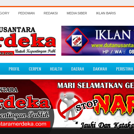
EGORY
PEDOMAN
REDAKSI
MEDIA SIBER
IKLAN BARIS
PROFIL
CERPEN
HEALTH
DAERAH
DAKWAH
PERISTIWA