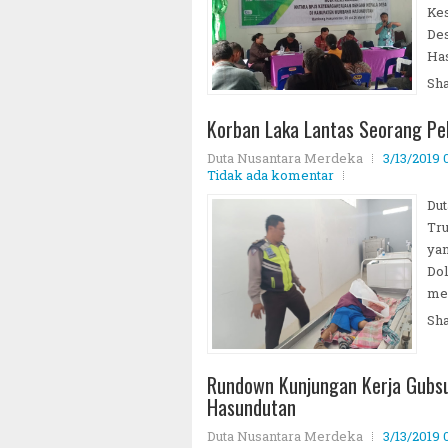
Kes
De
Has
Sh
Korban Laka Lantas Seorang Pe
Duta Nusantara Merdeka
3/13/2019 
Tidak ada komentar
Dut
Tru
yan
Do
mel
Sh
Rundown Kunjungan Kerja Gubs
Hasundutan
Duta Nusantara Merdeka
3/13/2019