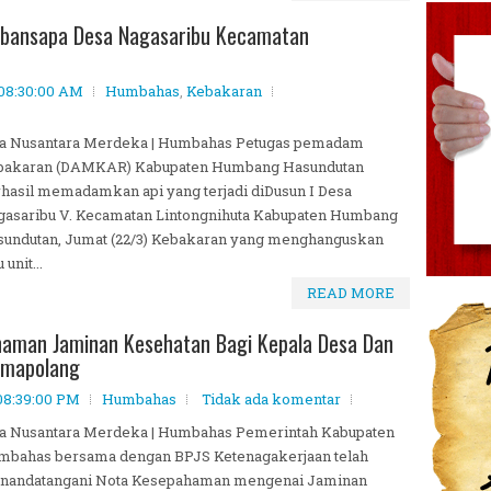
bansapa Desa Nagasaribu Kecamatan
 08:30:00 AM
Humbahas
,
Kebakaran
ta Nusantara Merdeka | Humbahas Petugas pemadam
bakaran (DAMKAR) Kabupaten Humbang Hasundutan
hasil memadamkan api yang terjadi diDusun I Desa
asaribu V. Kecamatan Lintongnihuta Kabupaten Humbang
undutan, Jumat (22/3) Kebakaran yang menghanguskan
 unit...
READ MORE
aman Jaminan Kesehatan Bagi Kepala Desa Dan
amapolang
 08:39:00 PM
Humbahas
Tidak ada komentar
ta Nusantara Merdeka | Humbahas Pemerintah Kabupaten
mbahas bersama dengan BPJS Ketenagakerjaan telah
nandatangani Nota Kesepahaman mengenai Jaminan