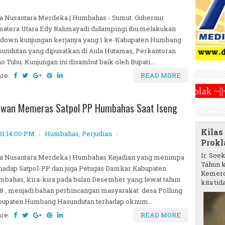
a Nusantara Merdeka | Humbahas - Sumut. Gubernur
atera Utara Edy Rahmayadi didampingi ibu melakukan
ndown kunjungan kerjanya yang I ke-Kabupaten Humbang
undutan yang dipusatkan di Aula Hutamas, Perkantoran
o Tubu. Kunjungan ini disambut baik oleh Bupati...
are:
READ MORE
radilan Hasto Kristianto Di Tolak ~||~
#INDONESI
awan Memeras Satpol PP Humbahas Saat Iseng
Kilas
01:14:00 PM
Humbahas
,
Perjudian
Prokl
Ir. Soe
ta Nusantara Merdeka | Humbahas Kejadian yang menimpa
Tahun k
hadap Satpol-PP dan juga Petugas Damkar Kabupaten
Kemerd
bahas, kira-kira pada bulan Desember yang lewat tahun
kita tida
8 , menjadi bahan perbincangan masyarakat desa Pollung
bupaten Humbang Hasundutan terhadap oknum...
are:
READ MORE