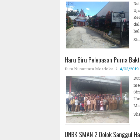
Dut
Uji
Ke
dal
hal
Sh
Haru Biru Pelepasan Purna Bakt
Duta Nusantara Merdeka
4/03/2019
Dut
men
Sim
Hu
Mar
Sh
UNBK SMAN 2 Dolok Sanggul Har