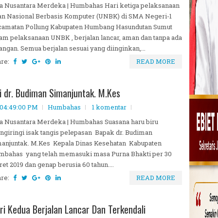
a Nusantara Merdeka | Humbahas Hari ketiga pelaksanaan
an Nasional Berbasis Komputer (UNBK) di SMA Negeri-1
camatan Pollung Kabupaten Humbang Hasundutan Sumut
am pelaksanaan UNBK , berjalan lancar, aman dan tanpa ada
angan. Semua berjalan sesuai yang diinginkan,...
are:
READ MORE
i dr. Budiman Simanjuntak. M.Kes
 04:49:00 PM
Humbahas
1 komentar
a Nusantara Merdeka | Humbahas Suasana haru biru
giringi isak tangis pelepasan Bapak dr. Budiman
anjuntak. M.Kes Kepala Dinas Kesehatan Kabupaten
mbahas yang telah memasuki masa Purna Bhakti per 30
et 2019 dan genap berusia 60 tahun....
are:
READ MORE
i Kedua Berjalan Lancar Dan Terkendali