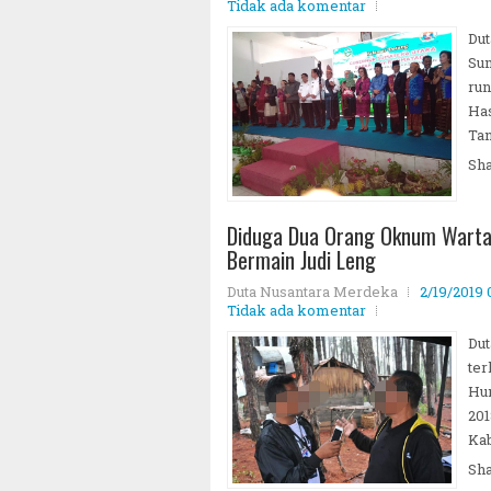
Tidak ada komentar
Dut
Sum
ru
Has
Tan
Sh
mum Partai Gerindra Periode 2025 - 2030 ~||~ Prape
Diduga Dua Orang Oknum Wart
Bermain Judi Leng
Duta Nusantara Merdeka
2/19/2019 
Tidak ada komentar
Du
ter
Hum
201
Ka
Sh