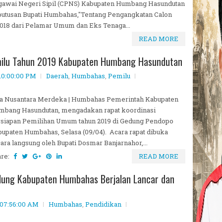
gawai Negeri Sipil (CPNS) Kabupaten Humbang Hasundutan
putusan Bupati Humbahas,"Tentang Pengangkatan Calon
2018 dari Pelamar Umum dan Eks Tenaga...
READ MORE
emilu Tahun 2019 Kabupaten Humbang Hasundutan
 10:00:00 PM
Daerah
,
Humbahas
,
Pemilu
ta Nusantara Merdeka | Humbahas Pemerintah Kabupaten
mbang Hasundutan, mengadakan rapat koordinasi
siapan Pemilihan Umum tahun 2019 di Gedung Pendopo
upaten Humbahas, Selasa (09/04). Acara rapat dibuka
ara langsung oleh Bupati Dosmar Banjarnahor,...
are:
READ MORE
llung Kabupaten Humbahas Berjalan Lancar dan
 07:56:00 AM
Humbahas
,
Pendidikan