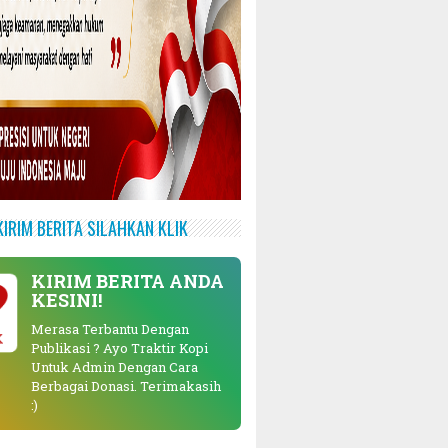
KIRIM BERITA SILAHKAN KLIK
KIRIM BERITA ANDA
KESINI!
Merasa Terbantu Dengan
Publikasi ? Ayo Traktir Kopi
Untuk Admin Dengan Cara
Berbagai Donasi. Terimakasih
:)