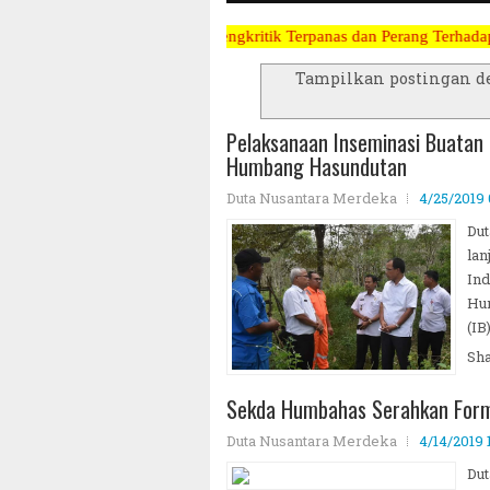
ling Berani Mengkritik Terpanas dan Perang Terhadap Koruptor, Narko
Tampilkan postingan d
Pelaksanaan Inseminasi Buatan 
Humbang Hasundutan
Duta Nusantara Merdeka
4/25/2019
Dut
lan
Ind
Hum
(IB
Sh
Sekda Humbahas Serahkan Form
Duta Nusantara Merdeka
4/14/2019 
Dut