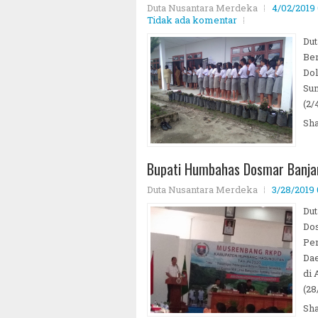
Duta Nusantara Merdeka
4/02/2019
Tidak ada komentar
Dut
Ber
Do
Sum
(2/
Sh
Bupati Humbahas Dosmar Banja
Duta Nusantara Merdeka
3/28/2019
Du
Do
Pe
Da
di 
(28
Sh