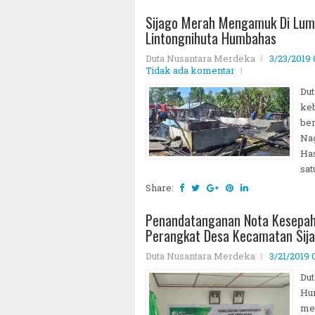
Sijago Merah Mengamuk Di Lum
Lintongnihuta Humbahas
Duta Nusantara Merdeka
3/23/2019
Tidak ada komentar
Du
ke
ber
Nag
Has
satu
Share:
Penandatanganan Nota Kesepah
Perangkat Desa Kecamatan Sij
Duta Nusantara Merdeka
3/21/2019
Du
Hu
me