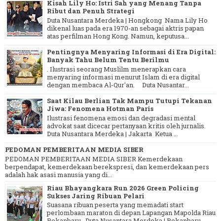
Kisah Lily Ho: Istri Sah yang Menang Tanpa
Ribut dan Penuh Strategi
Duta Nusantara Merdeka | Hongkong Nama Lily Ho
dikenal luas pada era 1970-an sebagai aktris papan
atas perfilman Hong Kong. Namun, keputusa...
Pentingnya Menyaring Informasi di Era Digital:
Banyak Tahu Belum Tentu Berilmu
. Ilustrasi seorang Muslilm menerapkan cara
menyaring informasi menurut Islam di era digital
dengan membaca Al-Qur'an. Duta Nusantar...
Saat Kilau Berlian Tak Mampu Tutupi Tekanan
Jiwa: Fenomena Hotman Paris
Ilustrasi fenomena emosi dan degradasi mental
advokat saat dicecar pertanyaan kritis oleh jurnalis.
Duta Nusantara Merdeka | Jakarta Ketua ...
PEDOMAN PEMBERITAAN MEDIA SIBER
PEDOMAN PEMBERITAAN MEDIA SIBER Kemerdekaan
berpendapat, kemerdekaan berekspresi, dan kemerdekaan pers
adalah hak asasi manusia yang di...
Riau Bhayangkara Run 2026 Green Policing
Sukses Jaring Ribuan Pelari
Suasana ribuan peserta yang memadati start
perlombaan maraton di depan Lapangan Mapolda Riau
Pekanbaru . Duta Nusantara Merdeka | Pekanbaru ...