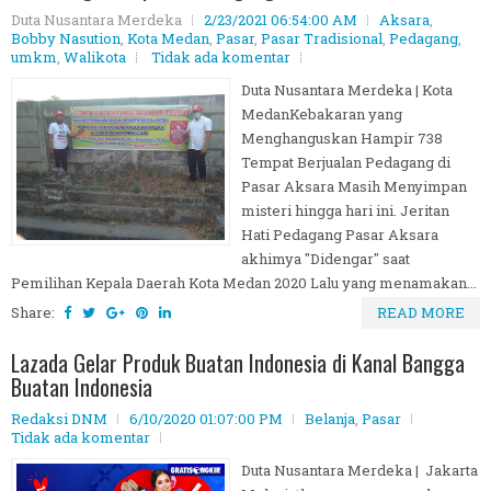
Duta Nusantara Merdeka
2/23/2021 06:54:00 AM
Aksara
,
Bobby Nasution
,
Kota Medan
,
Pasar
,
Pasar Tradisional
,
Pedagang
,
umkm
,
Walikota
Tidak ada komentar
Duta Nusantara Merdeka | Kota
MedanKebakaran yang
Menghanguskan Hampir 738
Tempat Berjualan Pedagang di
Pasar Aksara Masih Menyimpan
misteri hingga hari ini. Jeritan
Hati Pedagang Pasar Aksara
akhimya "Didengar" saat
Pemilihan Kepala Daerah Kota Medan 2020 Lalu yang menamakan...
Share:
READ MORE
Lazada Gelar Produk Buatan Indonesia di Kanal Bangga
Buatan Indonesia
Redaksi DNM
6/10/2020 01:07:00 PM
Belanja
,
Pasar
Tidak ada komentar
Duta Nusantara Merdeka | Jakarta