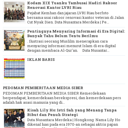
Kodam XIX Tuanku Tambusai Hadiri Rakoor
Renovasi Kantor LVRI Riau
Pejabat Kemhan dan jajaran LVRI Riau berfoto
bersama usai rakoor renovasi kantor veteran di Jalan
Cut Nyak Dien. Duta Nusantara Merdeka | Pe...
Pentingnya Menyaring Informasi di Era Digital:
Banyak Tahu Belum Tentu Berilmu
. Ilustrasi seorang Muslilm menerapkan cara
menyaring informasi menurut Islam di era digital
dengan membaca Al-Qur'an. Duta Nusantar...
IKLAN BARIS
PEDOMAN PEMBERITAAN MEDIA SIBER
PEDOMAN PEMBERITAAN MEDIA SIBER Kemerdekaan
berpendapat, kemerdekaan berekspresi, dan kemerdekaan pers
adalah hak asasi manusia yang di...
Kisah Lily Ho: Istri Sah yang Menang Tanpa
Ribut dan Penuh Strategi
Duta Nusantara Merdeka | Hongkong Nama Lily Ho
dikenal luas pada era 1970-an sebagai aktris papan