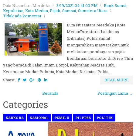
Duta Nusantara Merdeka
3/19/2021 04:41:00 PM
Bank Sumut
,
Kepolisian
,
Kota Medan
,
Pajak
,
Samsat
,
Sumatera Utara
Tidak ada komentar
Duta Nusantara Merdeka | Kota
MedanDirektorat Lalulintas
(Ditlantas) Polda Sumut
mengarahkan masyarakat untuk
melakukan pembayaran pajak
kendaraan bermotor di Drive Thru
yang berada di Jalan Imam Bonjol, Kelurahan Madras Hulu,
Kecamatan Medan Polonia, Kota Medan.Dirlantas Polda...
Share:
READ MORE
Beranda
Postingan Lama →
Categories
NARKOBA
NASIONAL
PEMILU
PILPRES
POLITIK