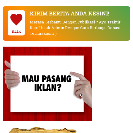
KIRIM BERITA ANDA KESINI!
Merasa Terbantu Dengan Publikasi ? Ayo Traktir
Kopi Untuk Admin Dengan Cara Berbagai Donasi.
KLIK
Terimakasih :)