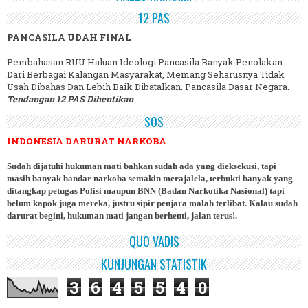
12 PAS
PANCASILA UDAH FINAL
Pembahasan RUU Haluan Ideologi Pancasila Banyak Penolakan
Dari Berbagai Kalangan Masyarakat, Memang Seharusnya Tidak
Usah Dibahas Dan Lebih Baik Dibatalkan. Pancasila Dasar Negara.
Tendangan 12 PAS Dihentikan
SOS
INDONESIA DARURAT NARKOBA
Sudah dijatuhi hukuman mati bahkan sudah ada yang dieksekusi, tapi
masih banyak bandar narkoba semakin merajalela, terbukti banyak yang
ditangkap petugas Polisi maupun BNN (Badan Narkotika Nasional) tapi
belum kapok juga mereka, justru sipir penjara malah terlibat. Kalau sudah
darurat begini, hukuman mati jangan berhenti, jalan terus!.
QUO VADIS
KUNJUNGAN STATISTIK
3
6
4
5
5
4
0