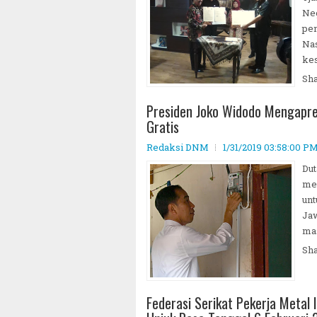
Neg
pe
Na
kes
Sh
Presiden Joko Widodo Mengapres
Gratis
Redaksi DNM
1/31/2019 03:58:00 P
Dut
men
unt
Jaw
mas
Sh
Federasi Serikat Pekerja Metal 