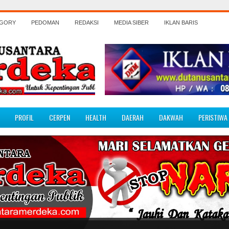
EGORY
PEDOMAN
REDAKSI
MEDIA SIBER
IKLAN BARIS
PROFIL
CERPEN
HEALTH
DAERAH
DAKWAH
PERISTIWA