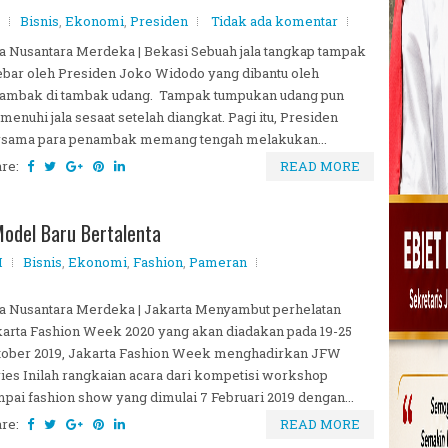
Bisnis
,
Ekonomi
,
Presiden
Tidak ada komentar
a Nusantara Merdeka | Bekasi Sebuah jala tangkap tampak
ebar oleh Presiden Joko Widodo yang dibantu oleh
tambak di tambak udang. Tampak tumpukan udang pun
enuhi jala sesaat setelah diangkat. Pagi itu, Presiden
rsama para penambak memang tengah melakukan...
are:
READ MORE
Model Baru Bertalenta
M
Bisnis
,
Ekonomi
,
Fashion
,
Pameran
a Nusantara Merdeka | Jakarta Menyambut perhelatan
arta Fashion Week 2020 yang akan diadakan pada 19-25
tober 2019, Jakarta Fashion Week menghadirkan JFW
ies Inilah rangkaian acara dari kompetisi workshop
pai fashion show yang dimulai 7 Februari 2019 dengan...
are:
READ MORE