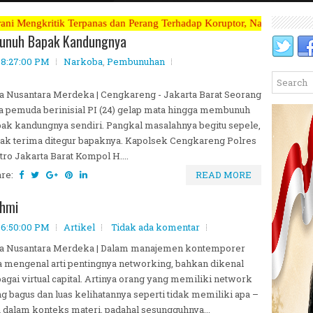
panas dan Perang Terhadap Koruptor, Narkoba, Teroris Musuh Rakyat ~~
bunuh Bapak Kandungnya
08:27:00 PM
Narkoba
,
Pembunuhan
a Nusantara Merdeka | Cengkareng - Jakarta Barat Seorang
a pemuda berinisial PI (24) gelap mata hingga membunuh
ak kandungnya sendiri. Pangkal masalahnya begitu sepele,
tak terima ditegur bapaknya. Kapolsek Cengkareng Polres
ro Jakarta Barat Kompol H....
are:
READ MORE
ahmi
06:50:00 PM
Artikel
Tidak ada komentar
ta Nusantara Merdeka | Dalam manajemen kontemporer
a mengenal arti pentingnya networking, bahkan dikenal
agai virtual capital. Artinya orang yang memiliki network
g bagus dan luas kelihatannya seperti tidak memiliki apa –
 dalam konteks materi, padahal sesungguhnya...