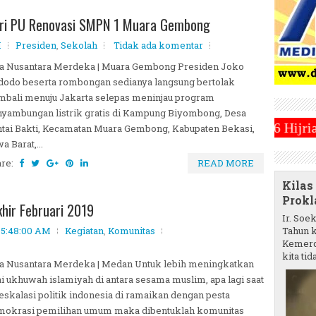
eri PU Renovasi SMPN 1 Muara Gembong
M
Presiden
,
Sekolah
Tidak ada komentar
ta Nusantara Merdeka | Muara Gembong Presiden Joko
odo beserta rombongan sedianya langsung bertolak
bali menuju Jakarta selepas meninjau program
yambungan listrik gratis di Kampung Biyombong, Desa
ah Tetapkan 1 Ramadhan 1446 Hijriah Jatuh Pada Hari
tai Bakti, Kecamatan Muara Gembong, Kabupaten Bekasi,
a Barat,...
are:
READ MORE
Kilas
Prokl
hir Februari 2019
Ir. Soe
 05:48:00 AM
Kegiatan
,
Komunitas
Tahun k
Kemerd
kita tida
a Nusantara Merdeka | Medan Untuk lebih meningkatkan
ai ukhuwah islamiyah di antara sesama muslim, apa lagi saat
 eskalasi politik indonesia di ramaikan dengan pesta
mokrasi pemilihan umum maka dibentuklah komunitas