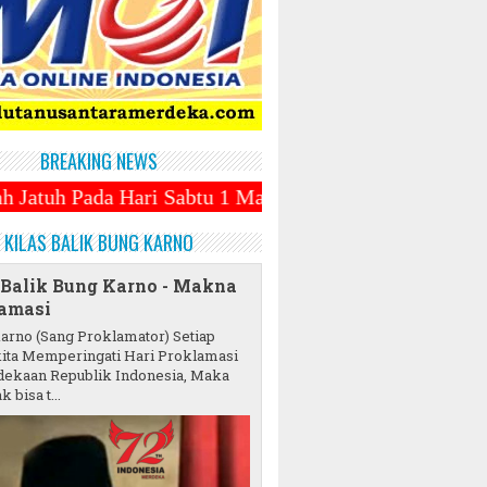
BREAKING NEWS
 Sabtu 1 Maret 2025 ~||~ 1 Syawal Jatuh Pada Tangg
KILAS BALIK BUNG KARNO
 Balik Bung Karno - Makna
amasi
karno (Sang Proklamator) Setiap
ita Memperingati Hari Proklamasi
ekaan Republik Indonesia, Maka
k bisa t...