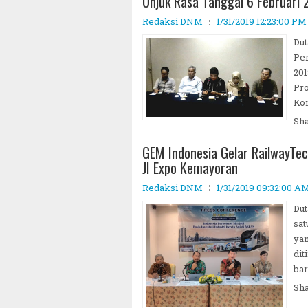
Unjuk Rasa Tanggal 6 Februari 
Redaksi DNM
1/31/2019 12:23:00 PM
Dut
Per
201
Pro
Kon
Sh
GEM Indonesia Gelar RailwayTec
JI Expo Kemayoran
Redaksi DNM
1/31/2019 09:32:00 A
Dut
sat
yan
dit
bar
Sh