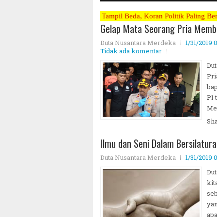
u - Satunya Tampil Beda, Koran Politik Paling Berani Mengkritik Ter
Gelap Mata Seorang Pria Mem
Duta Nusantara Merdeka
1/31/2019 
Tidak ada komentar
Dut
Pri
bap
PI 
Met
Sh
Ilmu dan Seni Dalam Bersilatur
Duta Nusantara Merdeka
1/31/2019 
Du
kit
seb
yan
apa