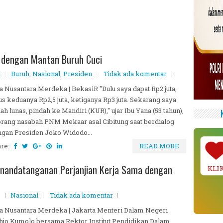
g dengan Mantan Buruh Cuci
M
Buruh
,
Nasional
,
Presiden
Tidak ada komentar
a Nusantara Merdeka | BekasiR "Dulu saya dapat Rp2 juta,
us keduanya Rp2,5 juta, ketiganya Rp3 juta. Sekarang saya
ah lunas, pindah ke Mandiri (KUR)," ujar Ibu Yana (53 tahun),
rang nasabah PNM Mekaar asal Cibitung saat berdialog
gan Presiden Joko Widodo...
are:
READ MORE
nandatanganan Perjanjian Kerja Sama dengan
KLI
M
Nasional
Tidak ada komentar
a Nusantara Merdeka | Jakarta Menteri Dalam Negeri
hjo Kumolo bersama Rektor Institut Pendidikan Dalam