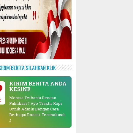
KIRIM BERITA SILAHKAN KLIK
KIRIM BERITA ANDA
KESINI!
Merasa Terbantu Dengan
K
Publikasi ? Ayo Traktir Kopi
Untuk Admin Dengan Cara
Berbagai Donasi. Terimakasih
:)