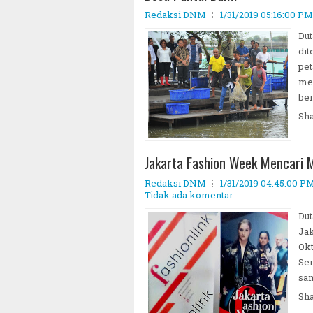
Redaksi DNM
1/31/2019 05:16:00 PM
Dut
dit
pe
mem
be
Sh
Jakarta Fashion Week Mencari 
Redaksi DNM
1/31/2019 04:45:00 P
Tidak ada komentar
Dut
Jak
Ok
Ser
sam
Sh