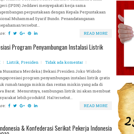
eri (IPDN) Jeddawi menyepakati kerja sama
ngembangan perpustakaan dengan Kepala Perpustakaan
sional Muhammad Syarif Bundo. Penandatanganan
epahaman tersebut...
are:
READ MORE
iasi Program Penyambungan Instalasi Listrik
M
Listrik
,
Presiden
Tidak ada komentar
a Nusantara Merdeka | Bekasi Presiden Joko Widodo
gapresiasi program penyambungan instalasi listrik gratis
uk rumah tangga miskin dan rentan miskin yang ada di
a Barat. Menurutnya, sambungan listrik ini akan membuat
yarakat lebih produktif. Hal tersebut...
are:
READ MORE
Indonesia & Konfederasi Serikat Pekerja Indonesia