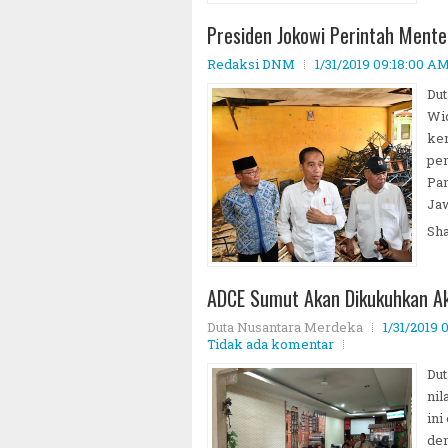
Presiden Jokowi Perintah Ment
Redaksi DNM
1/31/2019 09:18:00 A
Du
Wid
kem
pen
~||~ Muhammadiy
Pan
Jaw
Sh
ADCE Sumut Akan Dikukuhkan Ak
Duta Nusantara Merdeka
1/31/2019
Tidak ada komentar
Dut
nil
ini
de