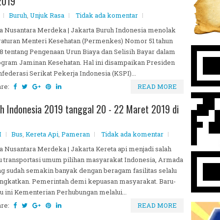
2019
Buruh
,
Unjuk Rasa
Tidak ada komentar
a Nusantara Merdeka | Jakarta Buruh Indonesia menolak
aturan Menteri Kesehatan (Permenkes) Nomor 51 tahun
8 tentang Pengenaan Urun Biaya dan Selisih Bayar dalam
gram Jaminan Kesehatan. Hal ini disampaikan Presiden
federasi Serikat Pekerja Indonesia (KSPI)...
are:
READ MORE
h Indonesia 2019 tanggal 20 - 22 Maret 2019 di
M
Bus
,
Kereta Api
,
Pameran
Tidak ada komentar
a Nusantara Merdeka | Jakarta Kereta api menjadi salah
u transportasi umum pilihan masyarakat Indonesia, Armada
g sudah semakin banyak dengan beragam fasilitas selalu
ingkatkan. Pemerintah demi kepuasan masyarakat. Baru-
u ini Kementerian Perhubungan melalui...
are:
READ MORE