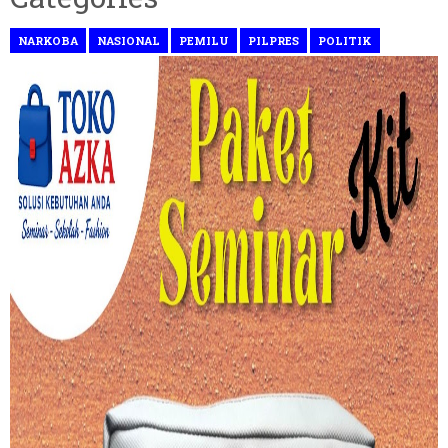
NARKOBA
NASIONAL
PEMILU
PILPRES
POLITIK