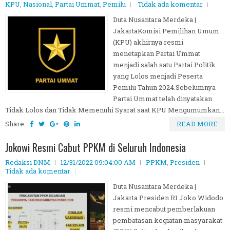
KPU
,
Nasional
,
Partai Ummat
,
Pemilu
Tidak ada komentar
Duta Nusantara Merdeka |
JakartaKomisi Pemilihan Umum
(KPU) akhirnya resmi
menetapkan Partai Ummat
menjadi salah satu Partai Politik
yang Lolos menjadi Peserta
Pemilu Tahun 2024.Sebelumnya
Partai Ummat telah dinyatakan
Tidak Lolos dan Tidak Memenuhi Syarat saat KPU Mengumumkan...
Share:
READ MORE
Jokowi Resmi Cabut PPKM di Seluruh Indonesia
Redaksi DNM
12/31/2022 09:04:00 AM
PPKM
,
Presiden
Tidak ada komentar
Duta Nusantara Merdeka |
Jakarta Presiden RI Joko Widodo
resmi mencabut pemberlakuan
pembatasan kegiatan masyarakat