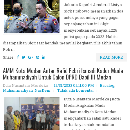
Jakarta Kapolri Jenderal Listyo
Sigit Prabowo memanjatkan doa
untuk personelnya yang gugur
sepanjang tahun ini. Sigit
menyebutkan sebanyak 1.226
polisi gugur pada 2022. Hal itu
disampaikan Sigit saat hendak memulai kegiatan rilis akhir tahun
Polri,...
Share:
READ MORE
AMM Kota Medan Antar Rafid Febri Ismadi Kader Muda
Muhammadiyah Untuk Calon DPRD Dapil III Medan
Duta Nusantara Merdeka
12/31/2022 02:11:00 PM
Bacaleg
,
Muhammadiyah
,
NasDem
Tidak ada komentar
Duta Nusantara Merdeka | Kota
MedanAngkatan Muda
Muhammadiyah Kota Medan
mengantarkan salah satu kader
terbaiknya untuk mendaftar