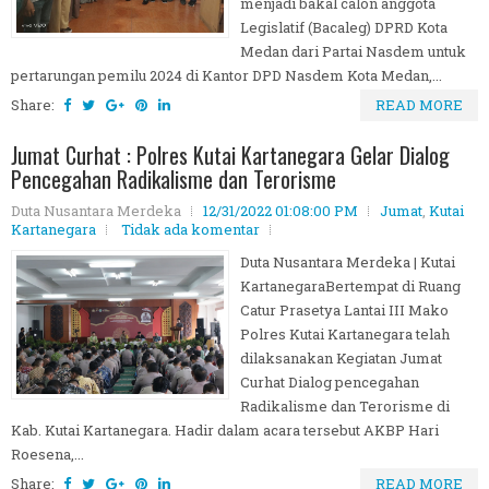
menjadi bakal calon anggota
Legislatif (Bacaleg) DPRD Kota
Medan dari Partai Nasdem untuk
pertarungan pemilu 2024 di Kantor DPD Nasdem Kota Medan,...
Share:
READ MORE
Jumat Curhat : Polres Kutai Kartanegara Gelar Dialog
Pencegahan Radikalisme dan Terorisme
Duta Nusantara Merdeka
12/31/2022 01:08:00 PM
Jumat
,
Kutai
Kartanegara
Tidak ada komentar
Duta Nusantara Merdeka | Kutai
KartanegaraBertempat di Ruang
Catur Prasetya Lantai III Mako
Polres Kutai Kartanegara telah
dilaksanakan Kegiatan Jumat
Curhat Dialog pencegahan
Radikalisme dan Terorisme di
Kab. Kutai Kartanegara. Hadir dalam acara tersebut AKBP Hari
Roesena,...
Share:
READ MORE