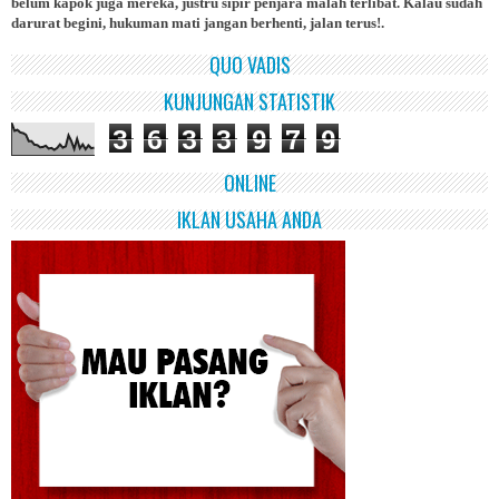
belum kapok juga mereka, justru sipir penjara malah terlibat. Kalau sudah
darurat begini, hukuman mati jangan berhenti, jalan terus!.
QUO VADIS
KUNJUNGAN STATISTIK
3
6
3
3
9
7
9
ONLINE
IKLAN USAHA ANDA