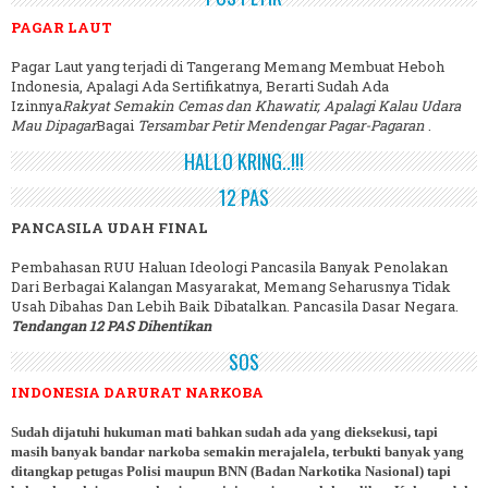
PAGAR LAUT
Pagar Laut yang terjadi di Tangerang Memang Membuat Heboh
Indonesia, Apalagi Ada Sertifikatnya, Berarti Sudah Ada
Izinnya
Rakyat Semakin Cemas dan Khawatir, Apalagi Kalau Udara
Mau Dipagar
Bagai
Tersambar Petir Mendengar Pagar-Pagaran
.
HALLO KRING..!!!
12 PAS
PANCASILA UDAH FINAL
Pembahasan RUU Haluan Ideologi Pancasila Banyak Penolakan
Dari Berbagai Kalangan Masyarakat, Memang Seharusnya Tidak
Usah Dibahas Dan Lebih Baik Dibatalkan. Pancasila Dasar Negara.
Tendangan 12 PAS Dihentikan
SOS
INDONESIA DARURAT NARKOBA
Sudah dijatuhi hukuman mati bahkan sudah ada yang dieksekusi, tapi
masih banyak bandar narkoba semakin merajalela, terbukti banyak yang
ditangkap petugas Polisi maupun BNN (Badan Narkotika Nasional) tapi