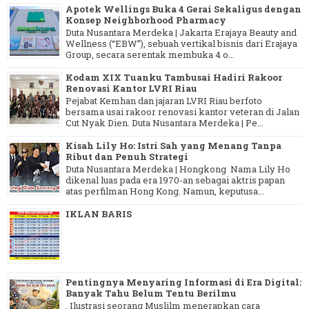
Apotek Wellings Buka 4 Gerai Sekaligus dengan
Konsep Neighborhood Pharmacy
Duta Nusantara Merdeka | Jakarta Erajaya Beauty and
Wellness (“EBW”), sebuah vertikal bisnis dari Erajaya
Group, secara serentak membuka 4 o...
Kodam XIX Tuanku Tambusai Hadiri Rakoor
Renovasi Kantor LVRI Riau
Pejabat Kemhan dan jajaran LVRI Riau berfoto
bersama usai rakoor renovasi kantor veteran di Jalan
Cut Nyak Dien. Duta Nusantara Merdeka | Pe...
Kisah Lily Ho: Istri Sah yang Menang Tanpa
Ribut dan Penuh Strategi
Duta Nusantara Merdeka | Hongkong Nama Lily Ho
dikenal luas pada era 1970-an sebagai aktris papan
atas perfilman Hong Kong. Namun, keputusa...
IKLAN BARIS
Pentingnya Menyaring Informasi di Era Digital:
Banyak Tahu Belum Tentu Berilmu
. Ilustrasi seorang Muslilm menerapkan cara