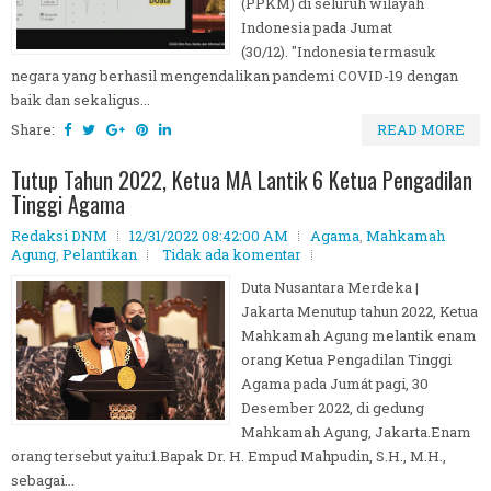
(PPKM) di seluruh wilayah
Indonesia pada Jumat
(30/12). "Indonesia termasuk
negara yang berhasil mengendalikan pandemi COVID-19 dengan
baik dan sekaligus...
Share:
READ MORE
Tutup Tahun 2022, Ketua MA Lantik 6 Ketua Pengadilan
Tinggi Agama
Redaksi DNM
12/31/2022 08:42:00 AM
Agama
,
Mahkamah
Agung
,
Pelantikan
Tidak ada komentar
Duta Nusantara Merdeka |
Jakarta Menutup tahun 2022, Ketua
Mahkamah Agung melantik enam
orang Ketua Pengadilan Tinggi
Agama pada Jumát pagi, 30
Desember 2022, di gedung
Mahkamah Agung, Jakarta.Enam
orang tersebut yaitu:1.Bapak Dr. H. Empud Mahpudin, S.H., M.H.,
sebagai...