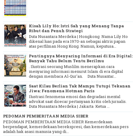
Kisah Lily Ho: Istri Sah yang Menang Tanpa
Ribut dan Penuh Strategi
Duta Nusantara Merdeka | Hongkong Nama Lily Ho
dikenal luas pada era 1970-an sebagai aktris papan
atas perfilman Hong Kong. Namun, keputusa...
Pentingnya Menyaring Informasi di Era Digital:
Banyak Tahu Belum Tentu Berilmu
. Ilustrasi seorang Muslilm menerapkan cara
menyaring informasi menurut Islam di era digital
dengan membaca Al-Qur'an. Duta Nusantar...
Saat Kilau Berlian Tak Mampu Tutupi Tekanan
Jiwa: Fenomena Hotman Paris
Ilustrasi fenomena emosi dan degradasi mental
advokat saat dicecar pertanyaan kritis oleh jurnalis.
Duta Nusantara Merdeka | Jakarta Ketua ...
PEDOMAN PEMBERITAAN MEDIA SIBER
PEDOMAN PEMBERITAAN MEDIA SIBER Kemerdekaan
berpendapat, kemerdekaan berekspresi, dan kemerdekaan pers
adalah hak asasi manusia yang di...