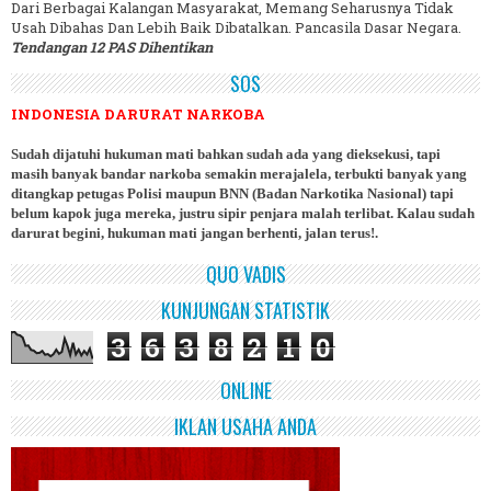
Dari Berbagai Kalangan Masyarakat, Memang Seharusnya Tidak
Usah Dibahas Dan Lebih Baik Dibatalkan. Pancasila Dasar Negara.
Tendangan 12 PAS Dihentikan
SOS
INDONESIA DARURAT NARKOBA
Sudah dijatuhi hukuman mati bahkan sudah ada yang dieksekusi, tapi
masih banyak bandar narkoba semakin merajalela, terbukti banyak yang
ditangkap petugas Polisi maupun BNN (Badan Narkotika Nasional) tapi
belum kapok juga mereka, justru sipir penjara malah terlibat. Kalau sudah
darurat begini, hukuman mati jangan berhenti, jalan terus!.
QUO VADIS
KUNJUNGAN STATISTIK
3
6
3
8
2
1
0
ONLINE
IKLAN USAHA ANDA