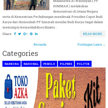
Mahasiswa Al Washliyah ( PP
HIMMAH ) melakukan
demonstrasi di Istana Negara
serta di Kementrian Perhubungan mendesak Presiden Copot Budi
Karya dari Kemenhub PP himmah menilai Budi Karya Gagal dalam
memimpin kemenhubKoordinator...
Share:
READ MORE
Beranda
Postingan Lama →
Categories
NARKOBA
NASIONAL
PEMILU
PILPRES
POLITIK