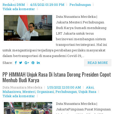
Redaksi DNM
4/15/2021 01:29:00 PM
Perhubungan
Tidak ada komentar
Duta Nusantara Merdeka |
Jakarta Menteri Perhubungan
Budi Karya Sumadi mendukung
LRT Jakarta untuk terus
berinovasi membangun sistem
transportasi terintegrasi. Hal ini
untuk mengantisipasi terjadinya perubahan perilaku masyarakat
dalam bertransportasi di masa pandemi Covid-19,...
Share:
READ MORE
PP HIMMAH Unjuk Rasa Di Istana Dorong Presiden Copot
Menhub Budi Karya
Duta Nusantara Merdeka
1/15/2021 12:03:00 AM
Aksi
,
Mahasiswa
,
Menteri
,
Organisasi
,
Perhubungan
,
Unjuk Rasa
Tidak ada komentar
Duta Nusantara Merdeka |
JakartaPimpinan Pusat Himpunan