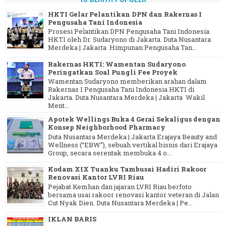
HKTI Gelar Pelantikan DPN dan Rakernas I
Pengusaha Tani Indonesia
Prosesi Pelantikan DPN Pengusaha Tani Indonesia
HKTI oleh Dr. Sudaryono di Jakarta. Duta Nusantara
Merdeka | Jakarta Himpunan Pengusaha Tan...
Rakernas HKTI: Wamentan Sudaryono
Peringatkan Soal Pungli Fee Proyek
Wamentan Sudaryono memberikan arahan dalam
Rakernas I Pengusaha Tani Indonesia HKTI di
Jakarta. Duta Nusantara Merdeka | Jakarta Wakil
Ment...
Apotek Wellings Buka 4 Gerai Sekaligus dengan
Konsep Neighborhood Pharmacy
Duta Nusantara Merdeka | Jakarta Erajaya Beauty and
Wellness (“EBW”), sebuah vertikal bisnis dari Erajaya
Group, secara serentak membuka 4 o...
Kodam XIX Tuanku Tambusai Hadiri Rakoor
Renovasi Kantor LVRI Riau
Pejabat Kemhan dan jajaran LVRI Riau berfoto
bersama usai rakoor renovasi kantor veteran di Jalan
Cut Nyak Dien. Duta Nusantara Merdeka | Pe...
IKLAN BARIS