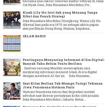
bersama usai rakoor renovasi kantor veteran di Jalan
Cut Nyak Dien. Duta Nusantara Merdeka | Pe...
Kisah Lily Ho: Istri Sah yang Menang Tanpa
Ribut dan Penuh Strategi
Duta Nusantara Merdeka | Hongkong Nama Lily Ho
dikenal luas pada era 1970-an sebagai aktris papan
atas perfilman Hong Kong. Namun, keputusa...
IKLAN BARIS
Pentingnya Menyaring Informasi di Era Digital:
Banyak Tahu Belum Tentu Berilmu
. Ilustrasi seorang Muslilm menerapkan cara
menyaring informasi menurut Islam di era digital
dengan membaca Al-Qur'an. Duta Nusantar...
Saat Kilau Berlian Tak Mampu Tutupi Tekanan
Jiwa: Fenomena Hotman Paris
Ilustrasi fenomena emosi dan degradasi mental
advokat saat dicecar pertanyaan kritis oleh jurnalis.
Duta Nusantara Merdeka | Jakarta Ketua ...