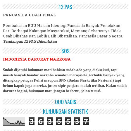
12 PAS
PANCASILA UDAH FINAL
Pembahasan RUU Haluan Ideologi Pancasila Banyak Penolakan
Dari Berbagai Kalangan Masyarakat, Memang Seharusnya Tidak
Usah Dibahas Dan Lebih Baik Dibatalkan. Pancasila Dasar Negara.
Tendangan 12 PAS Dihentikan
SOS
INDONESIA DARURAT NARKOBA
Sudah dijatuhi hukuman mati bahkan sudah ada yang dieksekusi, tapi
masih banyak bandar narkoba semakin merajalela, terbukti banyak yang
ditangkap petugas Polisi maupun BNN (Badan Narkotika Nasional) tapi
belum kapok juga mereka, justru sipir penjara malah terlibat. Kalau sudah
darurat begini, hukuman mati jangan berhenti, jalan terus!.
QUO VADIS
KUNJUNGAN STATISTIK
3
6
3
5
5
3
7