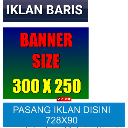
Wapres Gibran Rakabuming di Rokan Hilir Tinjau Sekolah Rusak
Beasiswa PKPA PERATIN Universitas Jakarta: Jembatan Cetak
Advokat Hukum Siber