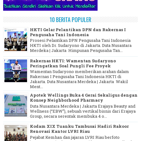
10 BERITA POPULER
HKTI Gelar Pelantikan DPN dan Rakernas I
Pengusaha Tani Indonesia
Prosesi Pelantikan DPN Pengusaha Tani Indonesia
HKTI oleh Dr. Sudaryono di Jakarta. Duta Nusantara
Merdeka | Jakarta Himpunan Pengusaha Tan...
Rakernas HKTI: Wamentan Sudaryono
Peringatkan Soal Pungli Fee Proyek
Wamentan Sudaryono memberikan arahan dalam
Rakernas I Pengusaha Tani Indonesia HKTI di
Jakarta. Duta Nusantara Merdeka | Jakarta Wakil
Ment...
Apotek Wellings Buka 4 Gerai Sekaligus dengan
Konsep Neighborhood Pharmacy
Duta Nusantara Merdeka | Jakarta Erajaya Beauty and
Wellness (“EBW”), sebuah vertikal bisnis dari Erajaya
Group, secara serentak membuka 4 o...
Kodam XIX Tuanku Tambusai Hadiri Rakoor
Renovasi Kantor LVRI Riau
Pejabat Kemhan dan jajaran LVRI Riau berfoto