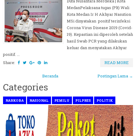
Duta Nusantara Merdeka | Kota
MedanPelaksana tugas (Plt) Wali
Kota Medan Ir H Akhyar Nasution
MSi dinyatakan positif terinfeksi
Corona Virus Disease 2019 (Covid-
19). Kepastian ini diperoleh setelah
hasil Swab PCR yang dilakukan
keluar dan menyatakan Akhyar
positif. ...
Share:
READ MORE
Beranda
Postingan Lama →
Categories
NARKOBA
NASIONAL
PEMILU
PILPRES
POLITIK