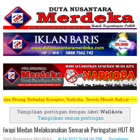
ruptor, Narkoba, Teroris Musuh Rakyat ~~~~~>>>>> Kami Menerima Arti
Tampilkan postingan dengan label
Walikota
.
Tampilkan semua postingan
Iwapi Medan Melaksanakan Semarak Peringatan HUT RI
Duta Nusantara Merdeka
8/24/2022 10:04:00 PM
Dirgahayu