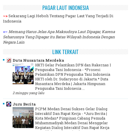
PAGAR LAUT INDONESIA
~>
Sekarang Lagi Heboh Tentang Pagar Laut Yang Terjadi Di
Indonesia
<~
Memang Harus Jelas Apa Maksudnya Laut Dipagar, Karena
Seharusnya Yang Dipagar itu Batas Wilayah Indonesia Dengan
Negara Lain
LINK TERKAIT
Duta Nusantara Merdeka
HKTI Gelar Pelantikan DPN dan Rakernas I
Pengusaha Tani Indonesia
-
*Prosesi
Pelantikan DPN Pengusaha Tani Indonesia
HKTI oleh Dr. Sudaryono di Jakarta.* Duta
Nusantara Merdeka | Jakarta Himpunan
Pengusaha Tani Indonesia ...
2 minggu yang lalu
Juru Berita
PCPM Medan Denai Sukses Gelar Dialog
Interaktif Dan Rapat Kerja
-
*Juru Berita |
Kota Medan* Pimpinan Cabang Pemuda
Muhammadiyah Medan Denai Menggelar
Kegiatan Dialog Interaktif Dan Rapat Kerja