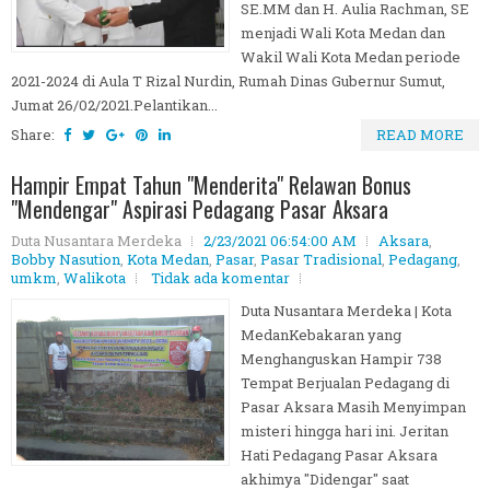
SE.MM dan H. Aulia Rachman, SE
menjadi Wali Kota Medan dan
Wakil Wali Kota Medan periode
2021-2024 di Aula T Rizal Nurdin, Rumah Dinas Gubernur Sumut,
Jumat 26/02/2021.Pelantikan...
Share:
READ MORE
Hampir Empat Tahun "Menderita" Relawan Bonus
"Mendengar" Aspirasi Pedagang Pasar Aksara
Duta Nusantara Merdeka
2/23/2021 06:54:00 AM
Aksara
,
Bobby Nasution
,
Kota Medan
,
Pasar
,
Pasar Tradisional
,
Pedagang
,
umkm
,
Walikota
Tidak ada komentar
Duta Nusantara Merdeka | Kota
MedanKebakaran yang
Menghanguskan Hampir 738
Tempat Berjualan Pedagang di
Pasar Aksara Masih Menyimpan
misteri hingga hari ini. Jeritan
Hati Pedagang Pasar Aksara
akhimya "Didengar" saat