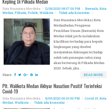
Kepling Di Pilkada Medan
Duta Nusantara Merdeka
11/18/2020 08:57:00 PM
Bawaslu
,
Kota
Medan
,
Pilkada
,
Politik
,
Walikota
Tidak ada komentar
Duta Nusantara Merdeka | Kota
MedanBadan Pengawas
Pemilihan Umum (Bawaslu) Kota
Medan tidak perlu melakukan
klarifikasi terhadap para kepala
lingkungan yang disebut
menyatakan dukungan terhadap
salah satu pasangan calon yang
akan bertarung di Pilkada Medan
2020. Sebab, jika...
Share:
READ MORE
Plt. Walikota Medan Akhyar Nasution Positif Terinfeksi
Covid-19
Duta Nusantara Merdeka
8/05/2020 06:10:00 PM
Covid-19
,
Kota
Medan
,
Walikota
Tidak ada komentar