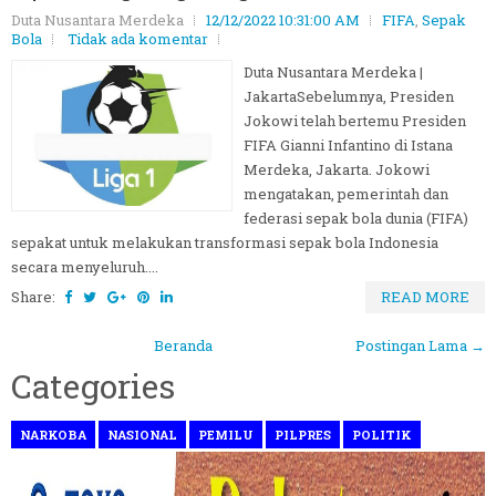
Duta Nusantara Merdeka
12/12/2022 10:31:00 AM
FIFA
,
Sepak
Bola
Tidak ada komentar
Duta Nusantara Merdeka |
JakartaSebelumnya, Presiden
Jokowi telah bertemu Presiden
FIFA Gianni Infantino di Istana
Merdeka, Jakarta. Jokowi
mengatakan, pemerintah dan
federasi sepak bola dunia (FIFA)
sepakat untuk melakukan transformasi sepak bola Indonesia
secara menyeluruh....
Share:
READ MORE
Beranda
Postingan Lama →
Categories
NARKOBA
NASIONAL
PEMILU
PILPRES
POLITIK