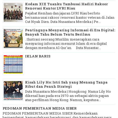
Kodam XIX Tuanku Tambusai Hadiri Rakoor
Renovasi Kantor LVRI Riau
Pejabat Kemhan dan jajaran LVRI Riau berfoto
bersama usai rakoor renovasi kantor veteran di Jalan
Cut Nyak Dien. Duta Nusantara Merdeka | Pe...
Pentingnya Menyaring Informasi di Era Digital:
Banyak Tahu Belum Tentu Berilmu
. Ilustrasi seorang Muslilm menerapkan cara
menyaring informasi menurut Islam di era digital
dengan membaca Al-Qur'an. Duta Nusantar...
IKLAN BARIS
Kisah Lily Ho: Istri Sah yang Menang Tanpa
Ribut dan Penuh Strategi
Duta Nusantara Merdeka | Hongkong Nama Lily Ho
dikenal luas pada era 1970-an sebagai aktris papan
atas perfilman Hong Kong. Namun, keputusa...
PEDOMAN PEMBERITAAN MEDIA SIBER
PEDOMAN PEMBERITAAN MEDIA SIBER Kemerdekaan
berpendapat, kemerdekaan berekspresi, dan kemerdekaan pers