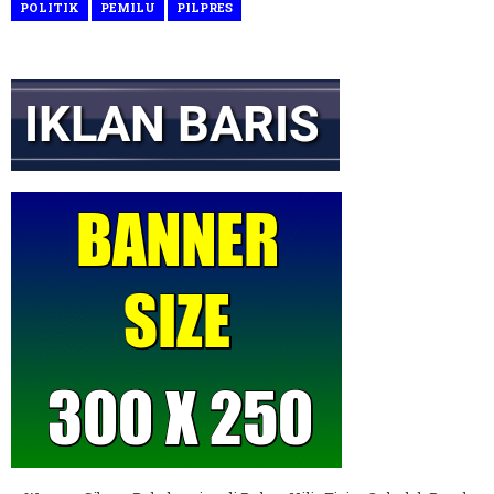
POLITIK
PEMILU
PILPRES