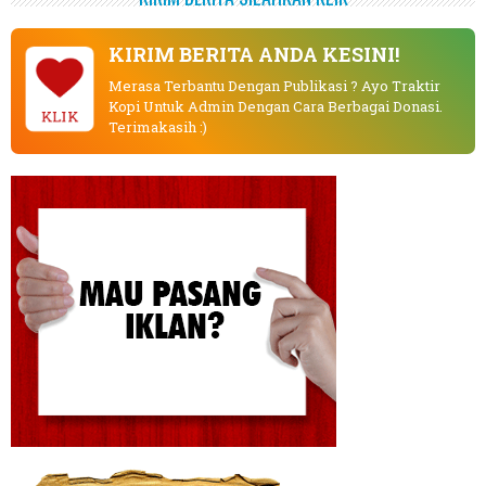
KIRIM BERITA ANDA KESINI!
Merasa Terbantu Dengan Publikasi ? Ayo Traktir
Kopi Untuk Admin Dengan Cara Berbagai Donasi.
KLIK
Terimakasih :)