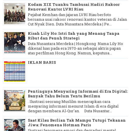
Kodam XIX Tuanku Tambusai Hadiri Rakoor
Renovasi Kantor LVRI Riau
Pejabat Kemhan dan jajaran LVRI Riau berfoto
bersama usai rakoor renovasi kantor veteran di Jalan
Cut Nyak Dien. Duta Nusantara Merdeka | Pe...
Kisah Lily Ho: Istri Sah yang Menang Tanpa
Ribut dan Penuh Strategi
Duta Nusantara Merdeka | Hongkong Nama Lily Ho
dikenal luas pada era 1970-an sebagai aktris papan
atas perfilman Hong Kong. Namun, keputusa...
IKLAN BARIS
Pentingnya Menyaring Informasi di Era Digital:
Banyak Tahu Belum Tentu Berilmu
. Ilustrasi seorang Muslilm menerapkan cara
menyaring informasi menurut Islam di era digital
dengan membaca Al-Qur'an. Duta Nusantar...
Saat Kilau Berlian Tak Mampu Tutupi Tekanan
Jiwa: Fenomena Hotman Paris
Ilustrasi fenomena emosi dan degradasi mental