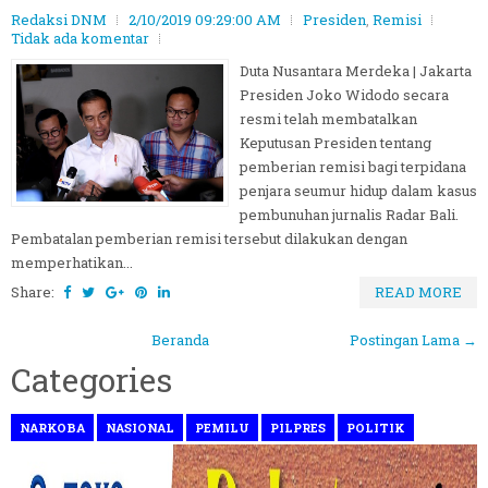
Redaksi DNM
2/10/2019 09:29:00 AM
Presiden
,
Remisi
Tidak ada komentar
Duta Nusantara Merdeka | Jakarta
Presiden Joko Widodo secara
resmi telah membatalkan
Keputusan Presiden tentang
pemberian remisi bagi terpidana
penjara seumur hidup dalam kasus
pembunuhan jurnalis Radar Bali.
Pembatalan pemberian remisi tersebut dilakukan dengan
memperhatikan...
Share:
READ MORE
Beranda
Postingan Lama →
Categories
NARKOBA
NASIONAL
PEMILU
PILPRES
POLITIK