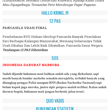
Izinnya
Rakyat Semakin Cemas dan Khawatir, Apalagi Kalau Udara
Mau Dipagar
Bagai
Tersambar Petir Mendengar Pagar-Pagaran
.
HALLO KRING..!!!
12 PAS
PANCASILA UDAH FINAL
Pembahasan RUU Haluan Ideologi Pancasila Banyak Penolakan
Dari Berbagai Kalangan Masyarakat, Memang Seharusnya Tidak
Usah Dibahas Dan Lebih Baik Dibatalkan. Pancasila Dasar Negara.
Tendangan 12 PAS Dihentikan
SOS
INDONESIA DARURAT NARKOBA
Sudah dijatuhi hukuman mati bahkan sudah ada yang dieksekusi, tapi
masih banyak bandar narkoba semakin merajalela, terbukti banyak yang
ditangkap petugas Polisi maupun BNN (Badan Narkotika Nasional) tapi
belum kapok juga mereka, justru sipir penjara malah terlibat. Kalau sudah
darurat begini, hukuman mati jangan berhenti, jalan terus!.
QUO VADIS
KUNJUNGAN STATISTIK