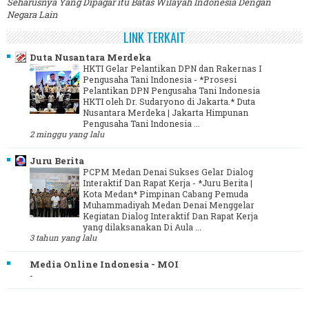
Seharusnya Yang Dipagar itu Batas Wilayah Indonesia Dengan
Negara Lain
LINK TERKAIT
Duta Nusantara Merdeka
HKTI Gelar Pelantikan DPN dan Rakernas I
Pengusaha Tani Indonesia
-
*Prosesi
Pelantikan DPN Pengusaha Tani Indonesia
HKTI oleh Dr. Sudaryono di Jakarta.* Duta
Nusantara Merdeka | Jakarta Himpunan
Pengusaha Tani Indonesia ...
2 minggu yang lalu
Juru Berita
PCPM Medan Denai Sukses Gelar Dialog
Interaktif Dan Rapat Kerja
-
*Juru Berita |
Kota Medan* Pimpinan Cabang Pemuda
Muhammadiyah Medan Denai Menggelar
Kegiatan Dialog Interaktif Dan Rapat Kerja
yang dilaksanakan Di Aula ...
3 tahun yang lalu
Media Online Indonesia - MOI
-