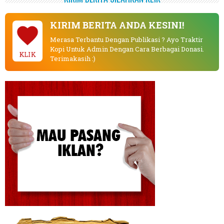
KIRIM BERITA ANDA KESINI!
Merasa Terbantu Dengan Publikasi ? Ayo Traktir
Kopi Untuk Admin Dengan Cara Berbagai Donasi.
KLIK
Terimakasih :)