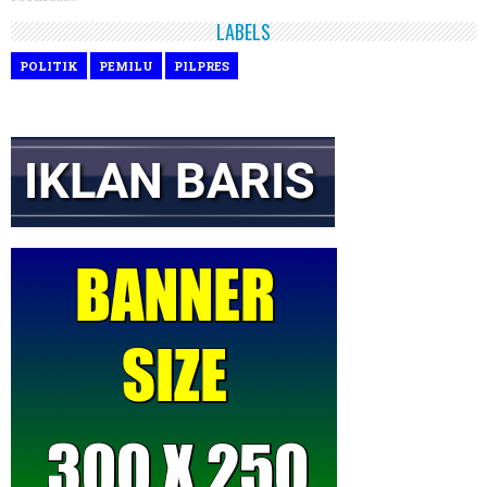
LABELS
POLITIK
PEMILU
PILPRES