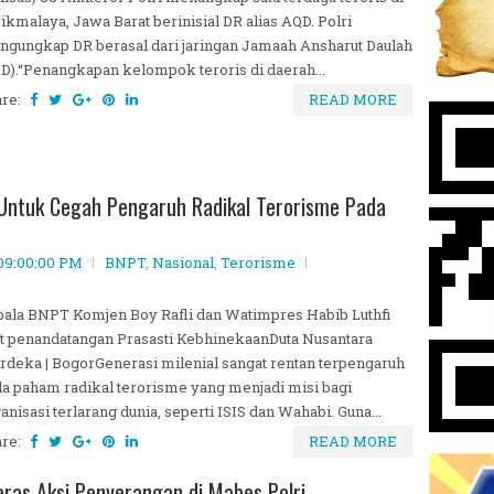
ikmalaya, Jawa Barat berinisial DR alias AQD. Polri
gungkap DR berasal dari jaringan Jamaah Ansharut Daulah
D).“Penangkapan kelompok teroris di daerah...
are:
READ MORE
tuk Cegah Pengaruh Radikal Terorisme Pada
 09:00:00 PM
BNPT
,
Nasional
,
Terorisme
ala BNPT Komjen Boy Rafli dan Watimpres Habib Luthfi
t penandatangan Prasasti KebhinekaanDuta Nusantara
deka | BogorGenerasi milenial sangat rentan terpengaruh
a paham radikal terorisme yang menjadi misi bagi
anisasi terlarang dunia, seperti ISIS dan Wahabi. Guna...
are:
READ MORE
ras Aksi Penyerangan di Mabes Polri