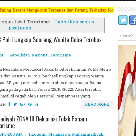
ngkritik Terpanas dan Perang Terhadap Koruptor, Narkoba, Teroris Mu
engan label
Terorisme
.
Tampilkan semua
postingan
8 Polri Ungkap Seorang Wanita Coba Terobos
AM
Kepolisian
,
Nasional
,
Terorisme
a Nusantara Merdeka | Jakarta Ditreskrimum Polda Metro
a dan Densus 88 Polri berhasil ungkap seorang wanita
sial SE yang mencoba menerobos depan pagar Istana
ara pada pada hari Selasa (25/10/2022). Aksi tersebut
hasil di cegah oleh Personel Paspampers yang...
are:
READ MORE
iyah ZONA III Deklarasi Tolak Paham
rorisme
 01:04:00 AM
Intoleran
,
Mahasiswa
,
Muhammadiyah
,