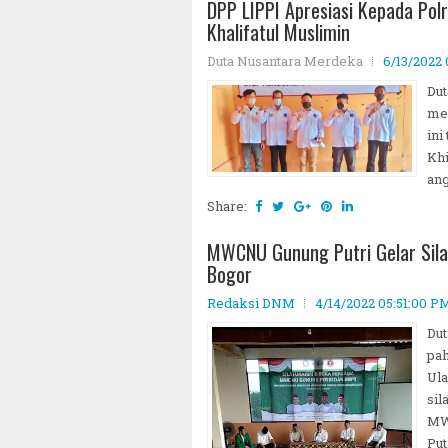
DPP LIPPI Apresiasi Kepada Pol
Khalifatul Muslimin
Duta Nusantara Merdeka
6/13/2022
Dut
mer
ini
Khi
ang
Share:
MWCNU Gunung Putri Gelar Sila
Bogor
Redaksi DNM
4/14/2022 05:51:00 P
Du
pah
Ul
sil
MW
Putr