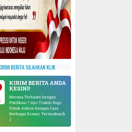
KIRIM BERITA SILAHKAN KLIK
KIRIM BERITA ANDA
KESINI!
Merasa Terbantu Dengan
K
Publikasi ? Ayo Traktir Kopi
Untuk Admin Dengan Cara
Berbagai Donasi. Terimakasih
:)