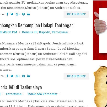
angkapan itu, SU melakukan perlawanan kepada petugas,
 tim Detasemen Khusus (Densus) 88 Antireror Mabes...
are:
READ MORE
embangkan Kemampuan Hadapi Tantangan
 01:45:00 PM
Densus 88
,
Kapolri
,
Terorisme
a Nusantara Merdeka | BaliKapolri Jenderal Listyo Sigit
berikan pengarahan di acara Senior Level Meeting
asemen Khusus (Densus) 88 Antiteror Polri di Bali.Kapolri
bicara soal optimalisasi peran stakeholders dan
nterparts yang sinergis dalam rangka penanganan
orisme...
are:
READ MORE
ris JAD di Tasikmalaya
M
Terorisme
Tidak ada komentar
a Nusantara Merdeka | Tasikmalaya Detasemen Khusus
nsus) 88 Antiteror Polri menangkap satu terduga teroris di