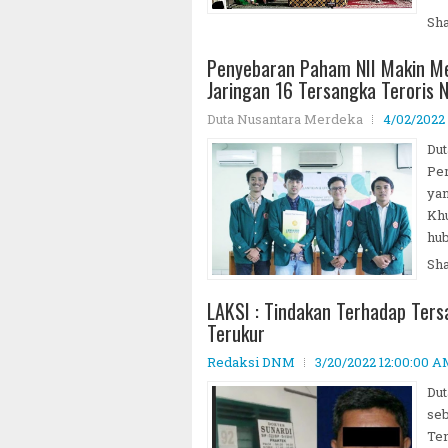
Sh
Penyebaran Paham NII Makin Me
Jaringan 16 Tersangka Teroris NI
Duta Nusantara Merdeka
4/02/2022
Du
Per
ya
Khu
hub
Sh
LAKSI : Tindakan Terhadap Ters
Terukur
Redaksi DNM
3/20/2022 12:00:00 
Dut
seb
Ten