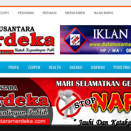
EGORY
PEDOMAN
REDAKSI
MEDIA SIBER
IKLAN BARIS
PROFIL
CERPEN
HEALTH
DAERAH
DAKWAH
PERISTIWA