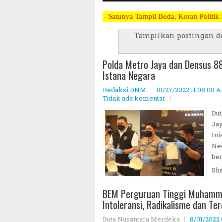
Satu - Satunya Tampil Beda, Koran Politik Paling Berani Me
Tampilkan postingan d
Polda Metro Jaya dan Densus 8
Istana Negara
Redaksi DNM
10/27/2022 11:08:00 
Tidak ada komentar
Dut
Jay
Ini
Neg
ber
Sh
BEM Perguruan Tinggi Muhammad
Intoleransi, Radikalisme dan Te
Duta Nusantara Merdeka
8/01/2022