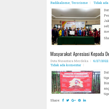
Radikalisme
,
Terorisme
Tidak ada
Dut
Per
Jak
seb
mem
Sh
Masyarakat Apresiasi Kepada D
Duta Nusantara Merdeka
6/27/2022 
Tidak ada komentar
Dut
tig
Bim
ang
tig
Share: