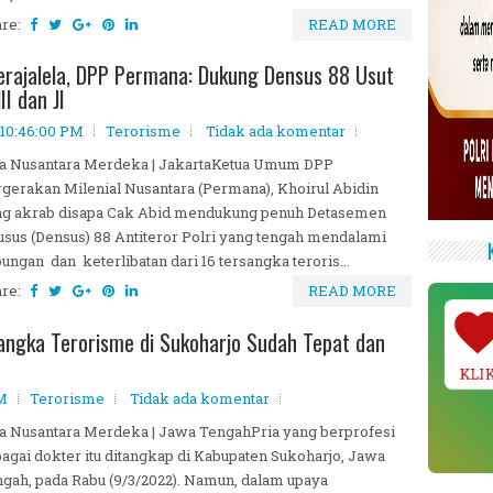
are:
READ MORE
rajalela, DPP Permana: Dukung Densus 88 Usut
I dan JI
 10:46:00 PM
Terorisme
Tidak ada komentar
ta Nusantara Merdeka | JakartaKetua Umum DPP
gerakan Milenial Nusantara (Permana), Khoirul Abidin
ng akrab disapa Cak Abid mendukung penuh Detasemen
sus (Densus) 88 Antiteror Polri yang tengah mendalami
ungan dan keterlibatan dari 16 tersangka teroris...
are:
READ MORE
angka Terorisme di Sukoharjo Sudah Tepat dan
KLI
AM
Terorisme
Tidak ada komentar
a Nusantara Merdeka | Jawa TengahPria yang berprofesi
agai dokter itu ditangkap di Kabupaten Sukoharjo, Jawa
gah, pada Rabu (9/3/2022). Namun, dalam upaya