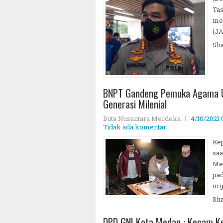
Tas
men
(JA
Sh
BNPT Gandeng Pemuka Agama Un
Generasi Milenial
Duta Nusantara Merdeka
4/10/2021
Tidak ada komentar
Kep
saa
Mer
pad
org
Sh
DPD GNI Kota Medan : Kecam Ke