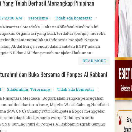
ri Yang Telah Berhasil Menangkap Pimpinan
 07:23:00 AM
Terorisme
Tidak ada komentar
a Nusantara Merdeka | JakartaKhilafatul Muslimin ini
upakan Organisasi yang tidak terdaftar (berijin), mereka
 terindikasi menginginkan Indonesia menjadi Negara
lafah, Abdul Baraja sendiri dalam catatan BNPT adalah
gota NII dan JMI dan pernah menjalani hukuman...
READ MORE
turahmi dan Buka Bersama di Ponpes Al Rabbani
M
Silaturahim
,
Terorisme
Tidak ada komentar
ta Nusantara Merdeka | BogorDalam rangka pencegahan
am radikal dan terorisme, Majelis Wakil Cabang Nahdlatul
ama (MWCNU) Gunung Putri Kabupaten Bogor menggelar
aturahmi dan buka bersama warga Nahdliyyin serta
CNU Gunung Putri di Ponpes Al Rabbani Nagrak Gunung
i,...