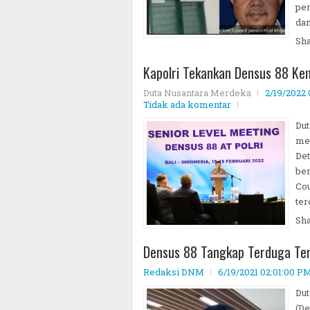
pen
dan
Sh
Kapolri Tekankan Densus 88 K
Duta Nusantara Merdeka
2/19/2022
Tidak ada komentar
Dut
mem
Det
ber
Cou
ter
Sh
Densus 88 Tangkap Terduga Tero
Redaksi DNM
6/19/2021 02:01:00 P
Dut
(De