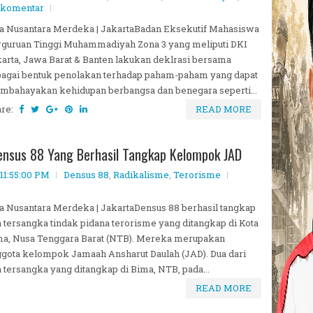
 komentar
a Nusantara Merdeka | JakartaBadan Eksekutif Mahasiswa
guruan Tinggi Muhammadiyah Zona 3 yang meliputi DKI
arta, Jawa Barat & Banten lakukan deklrasi bersama
agai bentuk penolakan terhadap paham-paham yang dapat
bahayakan kehidupan berbangsa dan benegara seperti...
are:
READ MORE
ensus 88 Yang Berhasil Tangkap Kelompok JAD
11:55:00 PM
Densus 88
,
Radikalisme
,
Terorisme
a Nusantara Merdeka | JakartaDensus 88 berhasil tangkap
a tersangka tindak pidana terorisme yang ditangkap di Kota
a, Nusa Tenggara Barat (NTB). Mereka merupakan
gota kelompok Jamaah Ansharut Daulah (JAD). Dua dari
a tersangka yang ditangkap di Bima, NTB, pada...
READ MORE