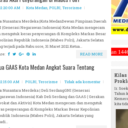
11:20:00 AM
Kota Medan
,
POLRI
,
Terorisme
ta Nusantara Merdeka |Kota MedanDewan Pimpinan Daerah
I (Generasi Negarawan Indonesia) Kota Medan mengecam
n mengutuk keras penyerangan di Kompleks Markas Besar
olisian Republik Indonesia (Mabes Polri), Jakarta Selatan
g terjadi pada Rabu sore, 31 Maret 2021.Ketua...
hammadiyah Tetapkan 1 Ramadhan 1446 Hijriah Jatuh 
are:
READ MORE
tua GAAS Kota Medan Angkat Suara Tentang
Kilas
Prokl
11:15:00 AM
POLRI
,
Terorisme
Tidak ada komentar
Ir. Soe
a Nusantara Merdeka | Deli SerdangGNI (Generasi
Tahun k
arawan Indonesia) Kab Deli Serdang dan GAAS ( Gerakan
Kemerd
vokat dan Aktivis) Kota Medan mengecam dan mengutuk
kita tida
as penyerangan di Kompleks Markas Besar Kepolisian
ublik Indonesia (Mabes Polri), Jakarta Selatan yang
adi...