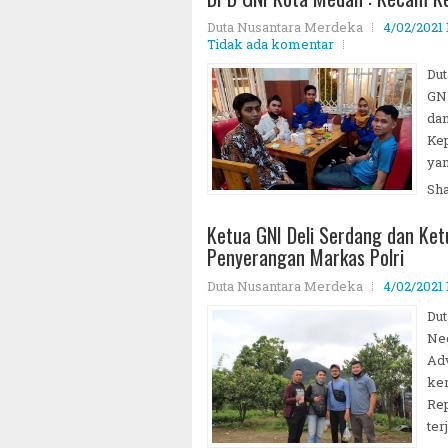
Duta Nusantara Merdeka
4/02/2021 
Tidak ada komentar
Du
GN
da
Kep
yan
~||~ Mu
Sh
Ketua GNI Deli Serdang dan Ke
Penyerangan Markas Polri
Duta Nusantara Merdeka
4/02/2021 
Dut
Neg
Ad
ker
Rep
terj