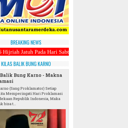
BREAKING NEWS
Pada Hari Sabtu 1 Maret 2025 ~||~ 1 Syawal Jatuh Pa
KILAS BALIK BUNG KARNO
 Balik Bung Karno - Makna
amasi
karno (Sang Proklamator) Setiap
ita Memperingati Hari Proklamasi
ekaan Republik Indonesia, Maka
k bisa t...