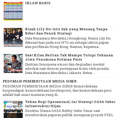
IKLAN BARIS
Kisah Lily Ho: Istri Sah yang Menang Tanpa
Ribut dan Penuh Strategi
Duta Nusantara Merdeka | Hongkong Nama Lily Ho
dikenal luas pada era 1970-an sebagai aktris papan
atas perfilman Hong Kong. Namun, keputusa...
Saat Kilau Berlian Tak Mampu Tutupi Tekanan
Jiwa: Fenomena Hotman Paris
Ilustrasi fenomena emosi dan degradasi mental
advokat saat dicecar pertanyaan kritis oleh jurnalis.
Duta Nusantara Merdeka | Jakarta Ketua ...
PEDOMAN PEMBERITAAN MEDIA SIBER
PEDOMAN PEMBERITAAN MEDIA SIBER Kemerdekaan
berpendapat, kemerdekaan berekspresi, dan kemerdekaan pers
adalah hak asasi manusia yang di...
Tekan Rugi Operasional, Ini Strategi OASA Geber
Infrastruktur Hijau
Direktur Utama OASA Bobby Gafur Umar saat
memberikan paparan publik mengenai proyek PSEL