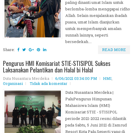
paling dinanti umat Islam untuk
berlomba-lomba menggapai ridho
Allah. Selain menjalankan ibadah
puasa, umat Islam dianjurkan
untuk memperbanyak amalan
sunnah lainnya, seperti
bersedekah....
Share:
READ MORE
Pengurus HMI Komisariat STIE-STISIPOL Sukses
Laksanakan Pelantikan dan Halal bi Halal
Duta Nusantara Merdeka
6/06/2021 03:34:00 PM
HMI
,
Organisasi
Tidak ada komentar
Duta Nusantara Merdeka |
PaluPengurus Himpunan
Mahasiswa Islam (HMI)
Komisariat STIE - STISIPOL
periode 2021-2022 resmi dilantik
pada Sabtu, 5 Juni 2021 di Zamrud
Resort Kota Palu.Seperti yang di