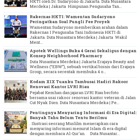
HKTI oleh Dr. Sudaryono di Jakarta. Duta Nusantara
Merdeka | Jakarta Himpunan Pengusaha Tan...
Rakernas HKTI: Wamentan Sudaryono
Peringatkan Soal Pungli Fee Proyek
Wamentan Sudaryono memberikan arahan dalam
Rakernas I Pengusaha Tani Indonesia HKTI di
Jakarta. Duta Nusantara Merdeka | Jakarta Wakil
Ment...
Apotek Wellings Buka 4 Gerai Sekaligus dengan
Konsep Neighborhood Pharmacy
Duta Nusantara Merdeka | Jakarta Erajaya Beauty and
Wellness (“EBW”), sebuah vertikal bisnis dari Erajaya
Group, secara serentak membuka 4 o...
Kodam XIX Tuanku Tambusai Hadiri Rakoor
Renovasi Kantor LVRI Riau
Pejabat Kemhan dan jajaran LVRI Riau berfoto
bersama usai rakoor renovasi kantor veteran di Jalan
Cut Nyak Dien. Duta Nusantara Merdeka | Pe...
Pentingnya Menyaring Informasi di Era Digital:
Banyak Tahu Belum Tentu Berilmu
. Ilustrasi seorang Muslilm menerapkan cara
menyaring informasi menurut Islam di era digital
dengan membaca Al-Qur'an. Duta Nusantar...