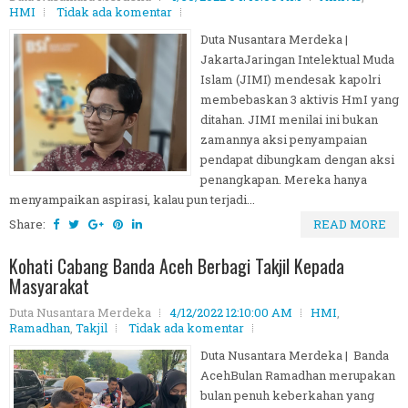
HMI
Tidak ada komentar
Duta Nusantara Merdeka |
JakartaJaringan Intelektual Muda
Islam (JIMI) mendesak kapolri
membebaskan 3 aktivis HmI yang
ditahan. JIMI menilai ini bukan
zamannya aksi penyampaian
pendapat dibungkam dengan aksi
penangkapan. Mereka hanya
menyampaikan aspirasi, kalau pun terjadi...
Share:
READ MORE
Kohati Cabang Banda Aceh Berbagi Takjil Kepada
Masyarakat
Duta Nusantara Merdeka
4/12/2022 12:10:00 AM
HMI
,
Ramadhan
,
Takjil
Tidak ada komentar
Duta Nusantara Merdeka | Banda
AcehBulan Ramadhan merupakan
bulan penuh keberkahan yang