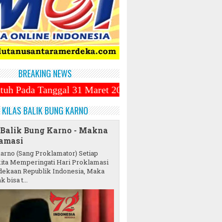
BREAKING NEWS
al 31 Maret 2025 ~||~ Muhammadiyah Luncurkan Ojek 
KILAS BALIK BUNG KARNO
 Balik Bung Karno - Makna
amasi
karno (Sang Proklamator) Setiap
ita Memperingati Hari Proklamasi
ekaan Republik Indonesia, Maka
k bisa t...