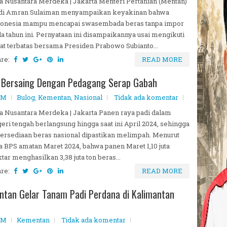
a Nusantara Merdeka | Jakarta Menteri Pertanian (Mentan)
di Amran Sulaiman menyampaikan keyakinan bahwa
donesia mampu mencapai swasembada beras tanpa impor
a tahun ini. Pernyataan ini disampaikannya usai mengikuti
at terbatas bersama Presiden Prabowo Subianto...
are:
READ MORE
h Bersaing Dengan Pedagang Serap Gabah
AM
Bulog
,
Kementan
,
Nasional
Tidak ada komentar
a Nusantara Merdeka | Jakarta Panen raya padi dalam
eri tengah berlangsung hingga saat ini April 2024, sehingga
ersediaan beras nasional dipastikan melimpah. Menurut
a BPS amatan Maret 2024, bahwa panen Maret 1,10 juta
tar menghasilkan 3,38 juta ton beras...
are:
READ MORE
ntan Gelar Tanam Padi Perdana di Kalimantan
AM
Kementan
Tidak ada komentar