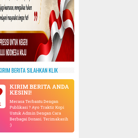
KIRIM BERITA SILAHKAN KLIK
KIRIM BERITA ANDA
KESINI!
Merasa Terbantu Dengan
K
Publikasi ? Ayo Traktir Kopi
Untuk Admin Dengan Cara
Berbagai Donasi. Terimakasih
:)