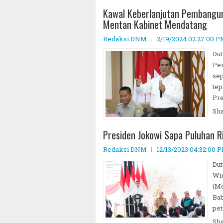
Kawal Keberlanjutan Pembangun
Mentan Kabinet Mendatang
Redaksi DNM
2/19/2024 02:27:00 
Dut
Per
sep
tep
Pre
Sh
Presiden Jokowi Sapa Puluhan R
Redaksi DNM
12/13/2023 04:32:00 
Dut
Wid
(Me
Bab
pet
Sh