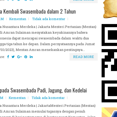
ia Kembali Swasembada dalam 2 Tahun
 AM
Kementan
Tidak ada komentar
a Nusantara Merdeka | Jakarta Menteri Pertanian (Mentan)
di Amran Sulaiman menyatakan keyakinannya bahwa
donesia dapat mencapai swasembada dalam waktu dua
gga tiga tahun ke depan. Dalam pernyataannya pada Jumat
/10/2023), Mentan Amran menekankan pentingnya...
are:
READ MORE
pada Swasembada Padi, Jagung, dan Kedelai
PM
Kementan
Tidak ada komentar
a Nusantara Merdeka | JakartaMenteri Pertanian (Mentan)
di Amran Sulaiman memulai tugasnya dengan penuh
angat di hari pertamanya di kantor pusat Kementan, Jalan