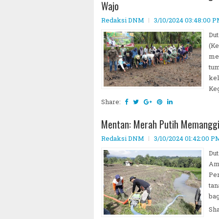
Wajo
Redaksi DNM
3/10/2024 03:48:00 
Dut
(Ke
me
tum
kel
Keg
Share:
Mentan: Merah Putih Memanggi
Redaksi DNM
3/10/2024 01:42:00 P
Dut
Amr
Per
tan
bag
Sh