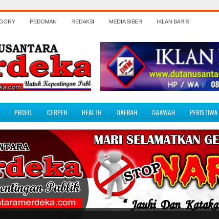
EGORY
PEDOMAN
REDAKSI
MEDIA SIBER
IKLAN BARIS
PROFIL
CERPEN
HEALTH
DAERAH
DAKWAH
PERISTIWA