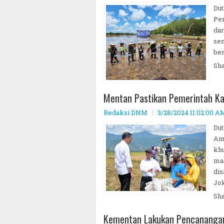
Dut
Per
dar
se
ber
Sh
Mentan Pastikan Pemerintah Ka
Redaksi DNM
3/28/2024 11:02:00 A
Dut
Am
kh
mas
dis
Jo
Sh
Kementan Lakukan Pencanangan