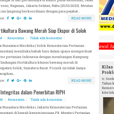
sono, Ragunan, Jakarta Selatan, Rabu (25/10/2023). Mentan
an langsung berkoordinasi dengan para pejabat...
are:
READ MORE
kultura Bawang Merah Siap Ekspor di Solok
PM
Kementan
Tidak ada komentar
a Nusantara Merdeka | Solok Kementerian Pertanian
i Sabtu 1 Maret 2025 ~||~ 1 Syawal Jatuh Pada Tangg
ementan) membuka babak baru dalam upaya memperkuat
ktor pertanian Indonesia dengan membangun Kampung
lindungan Hortikultura khusus bawang merah di
Kilas
upaten Solok, Sumatera Barat. Proyek ini tidak hanya
Prokl
arapkan...
Ir. Soe
are:
READ MORE
Tahun k
Kemerd
 Integritas dalam Penerbitan RIPH
kita tida
AM
Kementan
Tidak ada komentar
a Nusantara Merdeka | Jakarta Kementerian Pertanian
mentan) di bawah kepemimpinan Plt. Menteri Pertanian