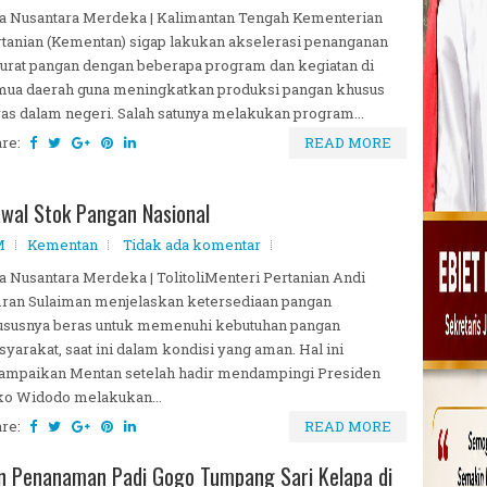
a Nusantara Merdeka | Kalimantan Tengah Kementerian
tanian (Kementan) sigap lakukan akselerasi penanganan
urat pangan dengan beberapa program dan kegiatan di
mua daerah guna meningkatkan produksi pangan khusus
as dalam negeri. Salah satunya melakukan program...
are:
READ MORE
wal Stok Pangan Nasional
M
Kementan
Tidak ada komentar
a Nusantara Merdeka | TolitoliMenteri Pertanian Andi
ran Sulaiman menjelaskan ketersediaan pangan
ususnya beras untuk memenuhi kebutuhan pangan
yarakat, saat ini dalam kondisi yang aman. Hal ini
ampaikan Mentan setelah hadir mendampingi Presiden
ko Widodo melakukan...
are:
READ MORE
 Penanaman Padi Gogo Tumpang Sari Kelapa di