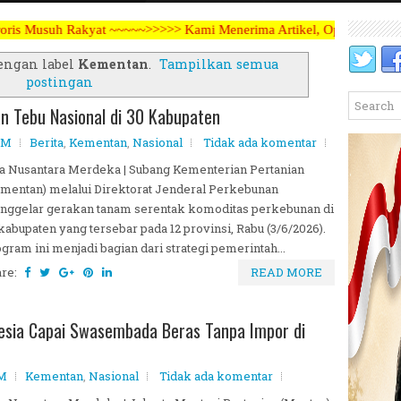
~~~~~>>>>> Kami Menerima Artikel, Opini, Berita Kegiatan, Iklan Par
engan label
Kementan
.
Tampilkan semua
postingan
 Tebu Nasional di 30 Kabupaten
AM
Berita
,
Kementan
,
Nasional
Tidak ada komentar
a Nusantara Merdeka | Subang Kementerian Pertanian
mentan) melalui Direktorat Jenderal Perkebunan
nggelar gerakan tanam serentak komoditas perkebunan di
kabupaten yang tersebar pada 12 provinsi, Rabu (3/6/2026).
gram ini menjadi bagian dari strategi pemerintah...
are:
READ MORE
esia Capai Swasembada Beras Tanpa Impor di
AM
Kementan
,
Nasional
Tidak ada komentar