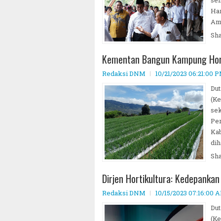
Har
Amr
Sh
Kementan Bangun Kampung Horti
Redaksi DNM
10/21/2023 06:21:00 
Dut
ah Tetapkan 1 Ramadhan 1446 Hijriah Jatuh Pada Har
(K
se
Per
Kab
dih
Sh
Dirjen Hortikultura: Kedepankan
Redaksi DNM
10/15/2023 07:16:00 
Dut
(Ke