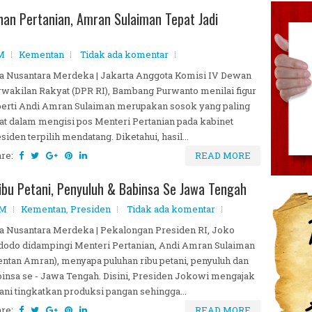
an Pertanian, Amran Sulaiman Tepat Jadi
PM
Kementan
Tidak ada komentar
a Nusantara Merdeka | Jakarta Anggota Komisi IV Dewan
wakilan Rakyat (DPR RI), Bambang Purwanto menilai figur
erti Andi Amran Sulaiman merupakan sosok yang paling
at dalam mengisi pos Menteri Pertanian pada kabinet
siden terpilih mendatang. Diketahui, hasil...
are:
READ MORE
ibu Petani, Penyuluh & Babinsa Se Jawa Tengah
PM
Kementan
,
Presiden
Tidak ada komentar
a Nusantara Merdeka | Pekalongan Presiden RI, Joko
odo didampingi Menteri Pertanian, Andi Amran Sulaiman
ntan Amran), menyapa puluhan ribu petani, penyuluh dan
insa se - Jawa Tengah. Disini, Presiden Jokowi mengajak
ani tingkatkan produksi pangan sehingga...
are:
READ MORE