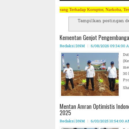
rpanas dan Perang Terhadap Koruptor, Narkoba, Teroris Musuh Rakyat 
Tampilkan postingan d
Kementan Genjot Pengembangan
Redaksi DNM
6/08/2026 09:34:00 
Dut
(Ke
me
30 
Pro
Sh
Mentan Amran Optimistis Indon
2025
Redaksi DNM
6/03/2025 10:54:00 