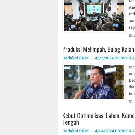
Dut
An
In
pad
rap
Sh
Produksi Melimpah, Bulog Kala
Redaksi DNM
4/27/2024 09:09:00 
Dut
neg
ket
dat
hek
Sh
Kebut Optimalisasi Lahan, Keme
Tengah
Redaksi DNM
4/04/2024 08:38:00 