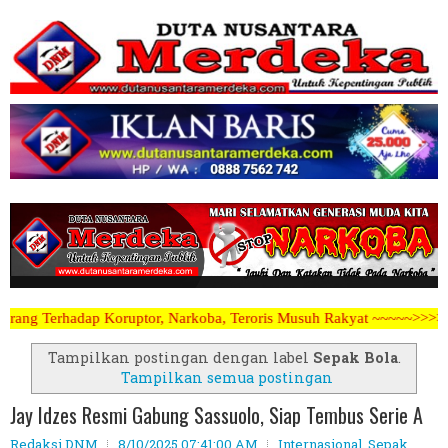
koba, Teroris Musuh Rakyat ~~~~~>>>>> Kami Menerima Artikel, Opini,
Tampilkan postingan dengan label
Sepak Bola
.
Tampilkan semua postingan
Jay Idzes Resmi Gabung Sassuolo, Siap Tembus Serie A
Redaksi DNM
8/10/2025 07:41:00 AM
Internasional
,
Sepak