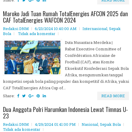
Share:
READ MORE
Maroko Jadi Tuan Rumah TotalEnergies AFCON 2025 dan
CAF TotalEnergies WAFCON 2024
Redaksi DNM
6/23/2024 10:40:00 AM
Internasional
,
Sepak
Bola
Tidak ada komentar
Duta Nusantara Merdeka |
Rabat Executive Committee of
Confédération Africaine de
Football (CAF), atau Komite
Eksekutif Konfederasi Sepak Bola
Afrika, mengumumkan tanggal
kompetisi sepak bola paling populer dan kompetitif di Afrika, yakni
CAF TotalEnergies Africa Cup of...
Share:
READ MORE
Dua Anggota Polri Harumkan Indonesia Lewat Timnas U-
23
Redaksi DNM
4/29/2024 01:41:00 PM
Nasional
,
Sepak Bola
Tidak ada komentar