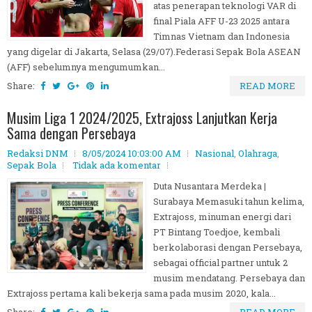
atas penerapan teknologi VAR di
final Piala AFF U-23 2025 antara
Timnas Vietnam dan Indonesia
yang digelar di Jakarta, Selasa (29/07).Federasi Sepak Bola ASEAN
(AFF) sebelumnya mengumumkan...
Share:
READ MORE
Musim Liga 1 2024/2025, Extrajoss Lanjutkan Kerja
Sama dengan Persebaya
Redaksi DNM
8/05/2024 10:03:00 AM
Nasional
,
Olahraga
,
Sepak Bola
Tidak ada komentar
Duta Nusantara Merdeka |
Surabaya Memasuki tahun kelima,
Extrajoss, minuman energi dari
PT Bintang Toedjoe, kembali
berkolaborasi dengan Persebaya,
sebagai official partner untuk 2
musim mendatang. Persebaya dan
Extrajoss pertama kali bekerja sama pada musim 2020, kala...