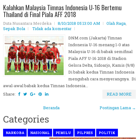
Kalahkan Malaysia Timnas Indonesia U-16 Bertemu
Thailand di Final Piala AFF 2018
Duta Nusantara Merdeka
8/10/2018 05:13:00 AM
Olah Raga
,
Sepak Bola
Tidak ada komentar
DNM.com (Jakarta) Timnas
Indonesia U-16 menang 1-0 atas
Malaysia U-16 di babak semifinal
Piala AFF U-16 2018 di Stadion
Gelora Delta, Sidoarjo, Kamis (9/8)
Di babak kedua Timnas Indonesia
mengubah cara menyerangnya. Di
awal-awal babak kedua Timnas Indonesia...
Share:
READ MORE
Beranda
Postingan Lama →
Categories
NARKOBA
NASIONAL
PEMILU
PILPRES
POLITIK