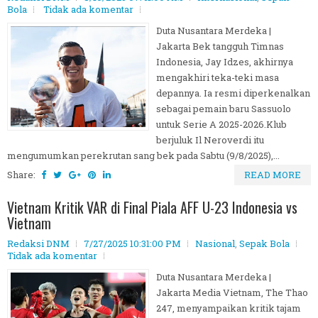
Bola
Tidak ada komentar
Duta Nusantara Merdeka |
Jakarta Bek tangguh Timnas
Indonesia, Jay Idzes, akhirnya
mengakhiri teka-teki masa
depannya. Ia resmi diperkenalkan
sebagai pemain baru Sassuolo
untuk Serie A 2025-2026.Klub
berjuluk Il Neroverdi itu
mengumumkan perekrutan sang bek pada Sabtu (9/8/2025),...
Share:
READ MORE
Vietnam Kritik VAR di Final Piala AFF U-23 Indonesia vs
Vietnam
Redaksi DNM
7/27/2025 10:31:00 PM
Nasional
,
Sepak Bola
Tidak ada komentar
Duta Nusantara Merdeka |
Jakarta Media Vietnam, The Thao
247, menyampaikan kritik tajam