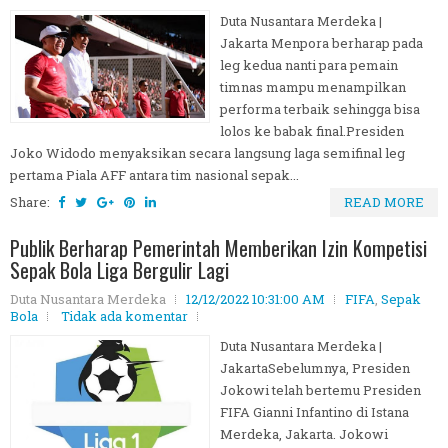
Duta Nusantara Merdeka |
Jakarta Menpora berharap pada
leg kedua nanti para pemain
timnas mampu menampilkan
performa terbaik sehingga bisa
lolos ke babak final.Presiden
Joko Widodo menyaksikan secara langsung laga semifinal leg
pertama Piala AFF antara tim nasional sepak...
Share:
READ MORE
Publik Berharap Pemerintah Memberikan Izin Kompetisi
Sepak Bola Liga Bergulir Lagi
Duta Nusantara Merdeka
12/12/2022 10:31:00 AM
FIFA
,
Sepak
Bola
Tidak ada komentar
Duta Nusantara Merdeka |
JakartaSebelumnya, Presiden
Jokowi telah bertemu Presiden
FIFA Gianni Infantino di Istana
Merdeka, Jakarta. Jokowi