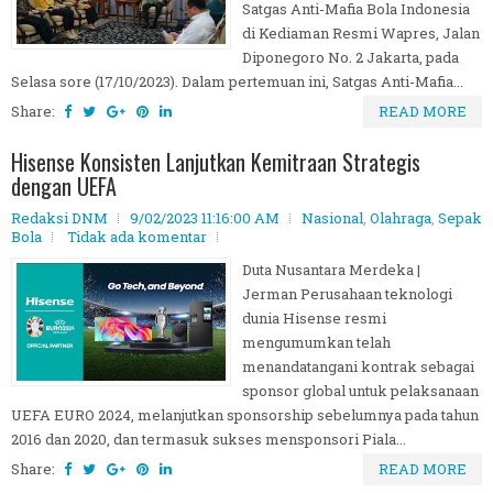
Satgas Anti-Mafia Bola Indonesia
di Kediaman Resmi Wapres, Jalan
Diponegoro No. 2 Jakarta, pada
Selasa sore (17/10/2023). Dalam pertemuan ini, Satgas Anti-Mafia...
Share:
READ MORE
Hisense Konsisten Lanjutkan Kemitraan Strategis
dengan UEFA
Redaksi DNM
9/02/2023 11:16:00 AM
Nasional
,
Olahraga
,
Sepak
Bola
Tidak ada komentar
Duta Nusantara Merdeka |
Jerman Perusahaan teknologi
dunia Hisense resmi
mengumumkan telah
menandatangani kontrak sebagai
sponsor global untuk pelaksanaan
UEFA EURO 2024, melanjutkan sponsorship sebelumnya pada tahun
2016 dan 2020, dan termasuk sukses mensponsori Piala...
Share:
READ MORE