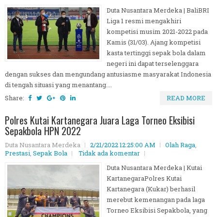
Duta Nusantara Merdeka | BaliBRI
Liga 1 resmi mengakhiri
kompetisi musim 2021-2022 pada
Kamis (31/03). Ajang kompetisi
kasta tertinggi sepak bola dalam
negeri ini dapat terselenggara
dengan sukses dan mengundang antusiasme masyarakat Indonesia
di tengah situasi yang menantang....
Share:
READ MORE
Polres Kutai Kartanegara Juara Laga Torneo Eksibisi
Sepakbola HPN 2022
Duta Nusantara Merdeka
2/21/2022 12:25:00 AM
Olah Raga
,
Prestasi
,
Sepak Bola
Tidak ada komentar
Duta Nusantara Merdeka | Kutai
KartanegaraPolres Kutai
Kartanegara (Kukar) berhasil
merebut kemenangan pada laga
Torneo Eksibisi Sepakbola, yang