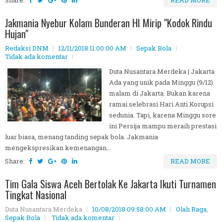
Share:
READ MORE
Jakmania Nyebur Kolam Bunderan HI Mirip "Kodok Rindu
Hujan"
Redaksi DNM
12/11/2018 11:00:00 AM
Sepak Bola
Tidak ada komentar
Duta Nusantara Merdeka | Jakarta
Ada yang unik pada Minggu (9/12)
malam di Jakarta. Bukan karena
ramai selebrasi Hari Anti Korupsi
sedunia. Tapi, karena Minggu sore
ini Persija mampu meraih prestasi
luar biasa, menang tanding sepak bola. Jakmania
mengekspresikan kemenangan...
Share:
READ MORE
Tim Gala Siswa Aceh Bertolak Ke Jakarta Ikuti Turnamen
Tingkat Nasional
Duta Nusantara Merdeka
10/08/2018 09:58:00 AM
Olah Raga
,
Sepak Bola
Tidak ada komentar