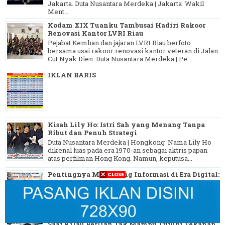
Jakarta. Duta Nusantara Merdeka | Jakarta Wakil
Ment...
Kodam XIX Tuanku Tambusai Hadiri Rakoor
Renovasi Kantor LVRI Riau
Pejabat Kemhan dan jajaran LVRI Riau berfoto
bersama usai rakoor renovasi kantor veteran di Jalan
Cut Nyak Dien. Duta Nusantara Merdeka | Pe...
IKLAN BARIS
Kisah Lily Ho: Istri Sah yang Menang Tanpa
Ribut dan Penuh Strategi
Duta Nusantara Merdeka | Hongkong Nama Lily Ho
dikenal luas pada era 1970-an sebagai aktris papan
atas perfilman Hong Kong. Namun, keputusa...
Pentingnya Menyaring Informasi di Era Digital:
Banyak Tahu Belum Tentu Berilmu
. Ilustrasi seorang Muslilm menerapkan cara
menyaring informasi menurut Islam di era digital
dengan membaca Al-Qur'an. Duta Nusantar...
Saat Kilau Berlian Tak Mampu Tutupi Tekanan