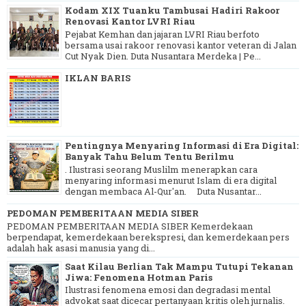
Kodam XIX Tuanku Tambusai Hadiri Rakoor
Renovasi Kantor LVRI Riau
Pejabat Kemhan dan jajaran LVRI Riau berfoto
bersama usai rakoor renovasi kantor veteran di Jalan
Cut Nyak Dien. Duta Nusantara Merdeka | Pe...
IKLAN BARIS
Pentingnya Menyaring Informasi di Era Digital:
Banyak Tahu Belum Tentu Berilmu
. Ilustrasi seorang Muslilm menerapkan cara
menyaring informasi menurut Islam di era digital
dengan membaca Al-Qur'an. Duta Nusantar...
PEDOMAN PEMBERITAAN MEDIA SIBER
PEDOMAN PEMBERITAAN MEDIA SIBER Kemerdekaan
berpendapat, kemerdekaan berekspresi, dan kemerdekaan pers
adalah hak asasi manusia yang di...
Saat Kilau Berlian Tak Mampu Tutupi Tekanan
Jiwa: Fenomena Hotman Paris
Ilustrasi fenomena emosi dan degradasi mental
advokat saat dicecar pertanyaan kritis oleh jurnalis.