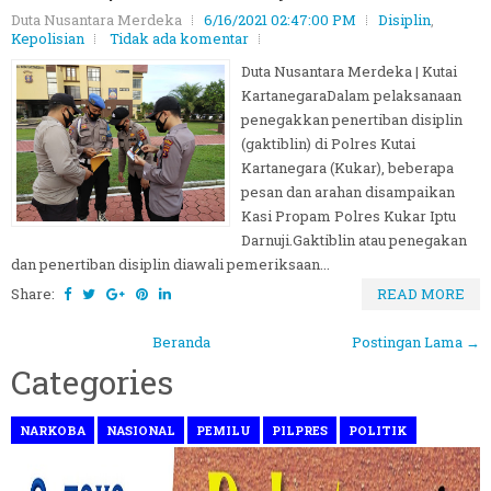
Duta Nusantara Merdeka
6/16/2021 02:47:00 PM
Disiplin
,
Kepolisian
Tidak ada komentar
Duta Nusantara Merdeka | Kutai
KartanegaraDalam pelaksanaan
penegakkan penertiban disiplin
(gaktiblin) di Polres Kutai
Kartanegara (Kukar), beberapa
pesan dan arahan disampaikan
Kasi Propam Polres Kukar Iptu
Darnuji.Gaktiblin atau penegakan
dan penertiban disiplin diawali pemeriksaan...
Share:
READ MORE
Beranda
Postingan Lama →
Categories
NARKOBA
NASIONAL
PEMILU
PILPRES
POLITIK