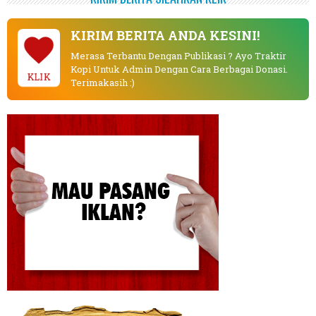
KIRIM BERITA ANDA KESINI!
Merasa Terbantu Dengan Publikasi ? Ayo Traktir
Kopi Untuk Admin Dengan Cara Berbagai Donasi.
KLIK
Terimakasih :)