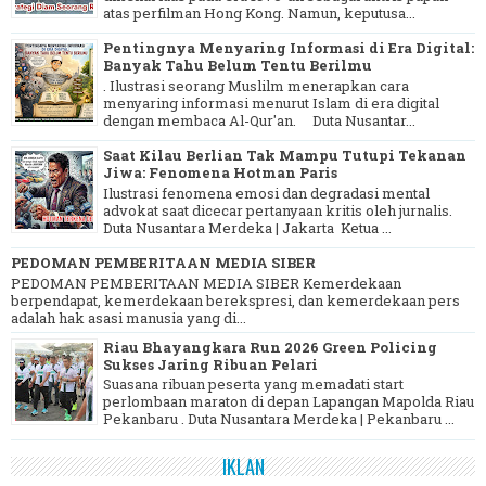
atas perfilman Hong Kong. Namun, keputusa...
Pentingnya Menyaring Informasi di Era Digital:
Banyak Tahu Belum Tentu Berilmu
. Ilustrasi seorang Muslilm menerapkan cara
menyaring informasi menurut Islam di era digital
dengan membaca Al-Qur'an. Duta Nusantar...
Saat Kilau Berlian Tak Mampu Tutupi Tekanan
Jiwa: Fenomena Hotman Paris
Ilustrasi fenomena emosi dan degradasi mental
advokat saat dicecar pertanyaan kritis oleh jurnalis.
Duta Nusantara Merdeka | Jakarta Ketua ...
PEDOMAN PEMBERITAAN MEDIA SIBER
PEDOMAN PEMBERITAAN MEDIA SIBER Kemerdekaan
berpendapat, kemerdekaan berekspresi, dan kemerdekaan pers
adalah hak asasi manusia yang di...
Riau Bhayangkara Run 2026 Green Policing
Sukses Jaring Ribuan Pelari
Suasana ribuan peserta yang memadati start
perlombaan maraton di depan Lapangan Mapolda Riau
Pekanbaru . Duta Nusantara Merdeka | Pekanbaru ...
IKLAN