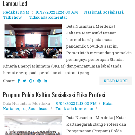
Lampu Led
Redaksi DNM
10/17/2022 11:24:00 AM
Nasional
,
Sosialisasi
,
Talkshow
Tidak ada komentar
Duta Nusantara Merdeka |
Jakarta Memasuki tatanan
‘normal baru’ pada masa
pandemik Covid-19 saat ini,
Pemerintah memandang semakin
pentingnya penerapan Standar
Kinerja Energi Minimum (SKEM) dan pencantuman label tanda
hemat energi pada peralatan atau piranti yang...
Share:
READ MORE
Propam Polda Kaltim Sosialisasi Etika Profesi
Duta Nusantara Merdeka
9/04/2022 11:13:00 PM
Kutai
Kartanegara
,
Sosialisasi
Tidak ada komentar
Duta Nusantara Merdeka | Kutai
KartanegaraBidang Profesi dan
Pengamanan (Propam) Polda