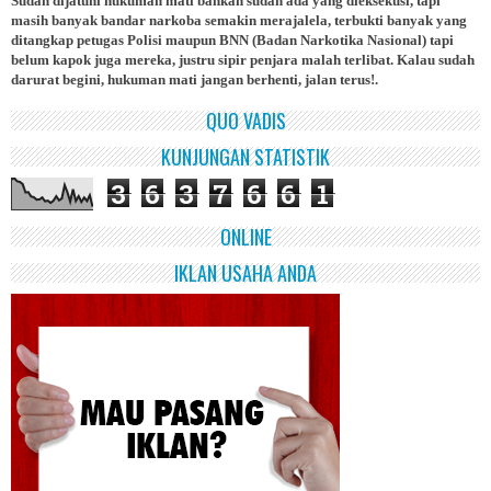
Sudah dijatuhi hukuman mati bahkan sudah ada yang dieksekusi, tapi
masih banyak bandar narkoba semakin merajalela, terbukti banyak yang
ditangkap petugas Polisi maupun BNN (Badan Narkotika Nasional) tapi
belum kapok juga mereka, justru sipir penjara malah terlibat. Kalau sudah
darurat begini, hukuman mati jangan berhenti, jalan terus!.
QUO VADIS
KUNJUNGAN STATISTIK
3
6
3
7
6
6
1
ONLINE
IKLAN USAHA ANDA