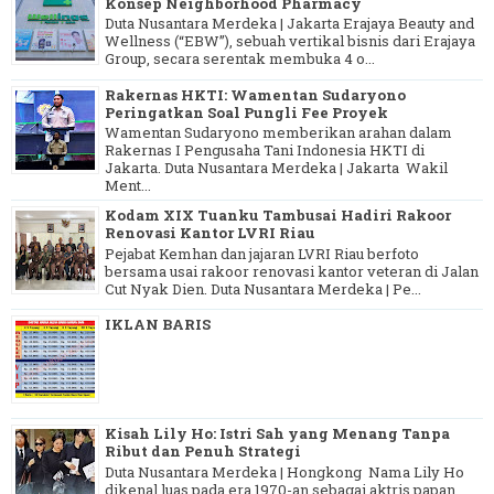
Konsep Neighborhood Pharmacy
Duta Nusantara Merdeka | Jakarta Erajaya Beauty and
Wellness (“EBW”), sebuah vertikal bisnis dari Erajaya
Group, secara serentak membuka 4 o...
Rakernas HKTI: Wamentan Sudaryono
Peringatkan Soal Pungli Fee Proyek
Wamentan Sudaryono memberikan arahan dalam
Rakernas I Pengusaha Tani Indonesia HKTI di
Jakarta. Duta Nusantara Merdeka | Jakarta Wakil
Ment...
Kodam XIX Tuanku Tambusai Hadiri Rakoor
Renovasi Kantor LVRI Riau
Pejabat Kemhan dan jajaran LVRI Riau berfoto
bersama usai rakoor renovasi kantor veteran di Jalan
Cut Nyak Dien. Duta Nusantara Merdeka | Pe...
IKLAN BARIS
Kisah Lily Ho: Istri Sah yang Menang Tanpa
Ribut dan Penuh Strategi
Duta Nusantara Merdeka | Hongkong Nama Lily Ho
dikenal luas pada era 1970-an sebagai aktris papan