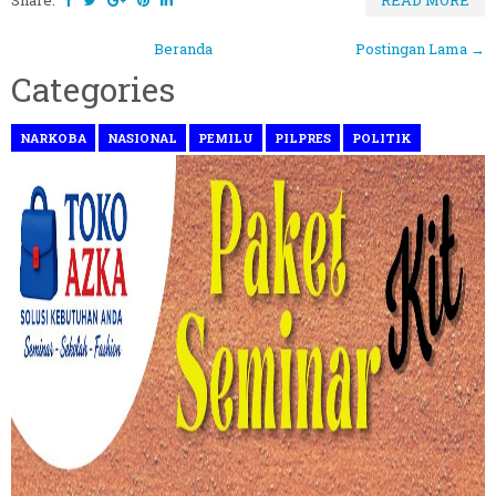
Share:
READ MORE
Beranda
Postingan Lama →
Categories
NARKOBA
NASIONAL
PEMILU
PILPRES
POLITIK