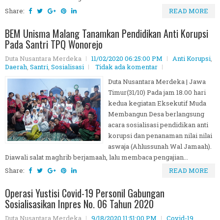
Share:
READ MORE
BEM Unisma Malang Tanamkan Pendidikan Anti Korupsi
Pada Santri TPQ Wonorejo
Duta Nusantara Merdeka
11/02/2020 06:25:00 PM
Anti Korupsi
,
Daerah
,
Santri
,
Sosialisasi
Tidak ada komentar
Duta Nusantara Merdeka | Jawa
Timur(31/10) Pada jam 18.00 hari
kedua kegiatan Eksekutif Muda
Membangun Desa berlangsung
acara sosialisasi pendidikan anti
korupsi dan penanaman nilai nilai
aswaja (Ahlussunah Wal Jamaah).
Diawali salat maghrib berjamaah, lalu membaca pengajian...
Share:
READ MORE
Operasi Yustisi Covid-19 Personil Gabungan
Sosialisasikan Inpres No. 06 Tahun 2020
Duta Nusantara Merdeka
9/18/2020 11:51:00 PM
Covid-19
,