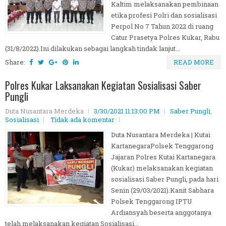
Kaltim melaksanakan pembinaan
etika profesi Polri dan sosialisasi
Perpol No 7 Tahun 2022 di ruang
Catur Prasetya Polres Kukar, Rabu
(31/8/2022).Ini dilakukan sebagai langkah tindak lanjut...
Share:
READ MORE
Polres Kukar Laksanakan Kegiatan Sosialisasi Saber
Pungli
Duta Nusantara Merdeka
3/30/2021 11:13:00 PM
Saber Pungli
,
Sosialisasi
Tidak ada komentar
Duta Nusantara Merdeka | Kutai
KartanegaraPolsek Tenggarong
Jajaran Polres Kutai Kartanegara
(Kukar) melaksanakan kegiatan
sosialisasi Saber Pungli, pada hari
Senin (29/03/2021).Kanit Sabhara
Polsek Tenggarong IPTU
Ardiansyah beserta anggotanya
telah melaksanakan kegiatan Sosialisasi...