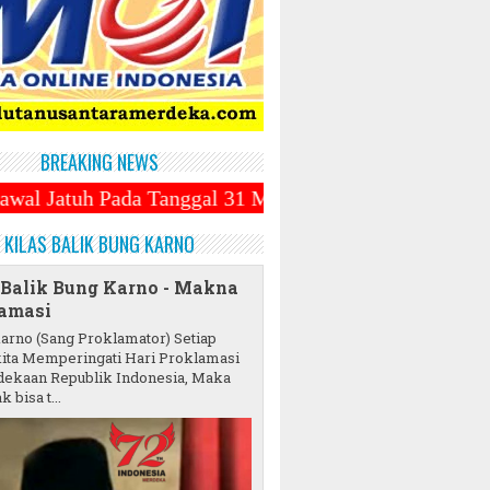
BREAKING NEWS
Tanggal 31 Maret 2025 ~||~ Muhammadiyah Luncurkan 
KILAS BALIK BUNG KARNO
 Balik Bung Karno - Makna
amasi
karno (Sang Proklamator) Setiap
ita Memperingati Hari Proklamasi
ekaan Republik Indonesia, Maka
k bisa t...