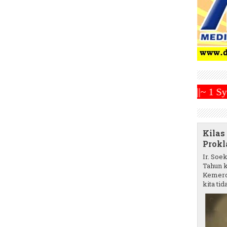
a Hari Sabtu 1 Maret 2025 ~||~ 1 Syawal Jatuh Pada 
Kilas
Prokl
Ir. Soe
Tahun k
Kemerd
kita tida