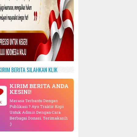
KIRIM BERITA SILAHKAN KLIK
KIRIM BERITA ANDA
KESINI!
Merasa Terbantu Dengan
Publikasi ? Ayo Traktir Kopi
Untuk Admin Dengan Cara
Berbagai Donasi. Terimakasih
:)