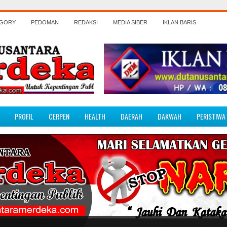
EGORY
PEDOMAN
REDAKSI
MEDIA SIBER
IKLAN BARIS
PROFIL
CERPEN
HEALTH
DAERAH
DAKWAH
PERISTIWA