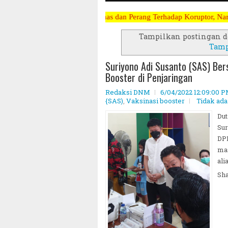
itik Terpanas dan Perang Terhadap Koruptor, Narkoba, Teroris Musuh 
Tampilkan postingan d
Tamp
Suriyono Adi Susanto (SAS) Ber
Booster di Penjaringan
Redaksi DNM
6/04/2022 12:09:00 
{SAS)
,
Vaksinasi booster
Tidak ad
Dut
Sur
DPR
ma
ali
Sh