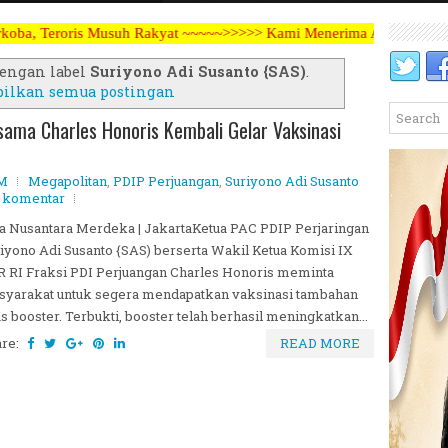
Rakyat ~~~~~>>>>> Kami Menerima Artikel, Opini, Berita Kegiatan, Ik
engan label
Suriyono Adi Susanto {SAS)
.
ilkan semua postingan
sama Charles Honoris Kembali Gelar Vaksinasi
PM
Megapolitan
,
PDIP Perjuangan
,
Suriyono Adi Susanto
a komentar
a Nusantara Merdeka | JakartaKetua PAC PDIP Perjaringan
iyono Adi Susanto {SAS) berserta Wakil Ketua Komisi IX
 RI Fraksi PDI Perjuangan Charles Honoris meminta
syarakat untuk segera mendapatkan vaksinasi tambahan
as booster. Terbukti, booster telah berhasil meningkatkan...
are:
READ MORE