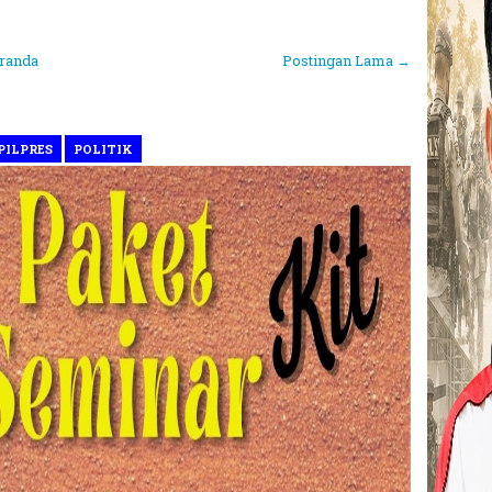
randa
Postingan Lama →
PILPRES
POLITIK