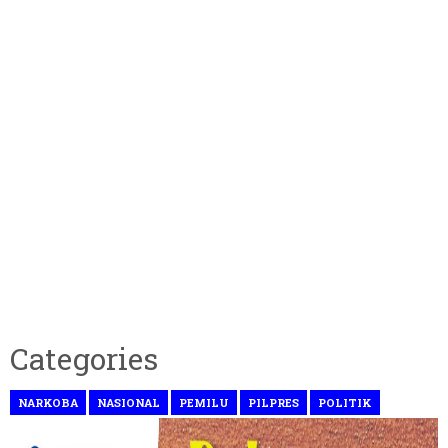
Categories
NARKOBA
NASIONAL
PEMILU
PILPRES
POLITIK