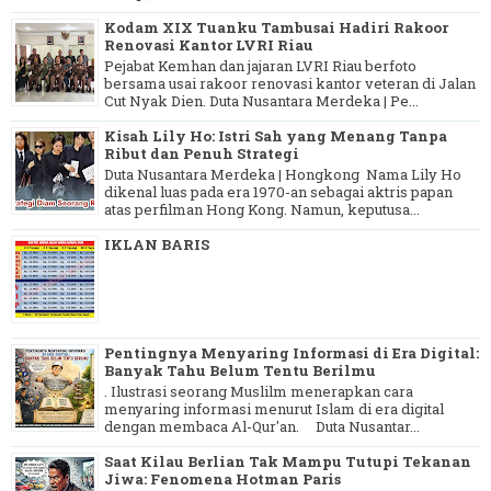
Kodam XIX Tuanku Tambusai Hadiri Rakoor
Renovasi Kantor LVRI Riau
Pejabat Kemhan dan jajaran LVRI Riau berfoto
bersama usai rakoor renovasi kantor veteran di Jalan
Cut Nyak Dien. Duta Nusantara Merdeka | Pe...
Kisah Lily Ho: Istri Sah yang Menang Tanpa
Ribut dan Penuh Strategi
Duta Nusantara Merdeka | Hongkong Nama Lily Ho
dikenal luas pada era 1970-an sebagai aktris papan
atas perfilman Hong Kong. Namun, keputusa...
IKLAN BARIS
Pentingnya Menyaring Informasi di Era Digital:
Banyak Tahu Belum Tentu Berilmu
. Ilustrasi seorang Muslilm menerapkan cara
menyaring informasi menurut Islam di era digital
dengan membaca Al-Qur'an. Duta Nusantar...
Saat Kilau Berlian Tak Mampu Tutupi Tekanan
Jiwa: Fenomena Hotman Paris