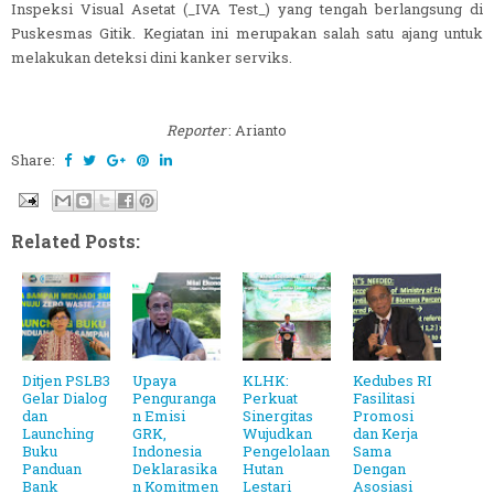
Inspeksi Visual Asetat (_IVA Test_) yang tengah berlangsung di
Puskesmas Gitik. Kegiatan ini merupakan salah satu ajang untuk
melakukan deteksi dini kanker serviks.
Reporter
: Arianto
Share:
Related Posts:
Ditjen PSLB3
Upaya
KLHK:
Kedubes RI
Gelar Dialog
Penguranga
Perkuat
Fasilitasi
dan
n Emisi
Sinergitas
Promosi
Launching
GRK,
Wujudkan
dan Kerja
Buku
Indonesia
Pengelolaan
Sama
Panduan
Deklarasika
Hutan
Dengan
Bank
n Komitmen
Lestari
Asosiasi