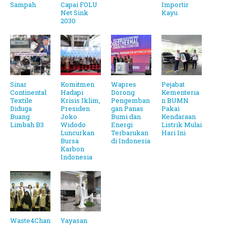
Sampah
Capai FOLU
Importir
Net Sink
Kayu
2030
Sinar
Komitmen
Wapres
Pejabat
Continental
Hadapi
Dorong
Kementeria
Textile
Krisis Iklim,
Pengemban
n BUMN
Diduga
Presiden
gan Panas
Pakai
Buang
Joko
Bumi dan
Kendaraan
Limbah B3
Widodo
Energi
Listrik Mulai
Luncurkan
Terbarukan
Hari Ini
Bursa
di Indonesia
Karbon
Indonesia
Waste4Chan
Yayasan