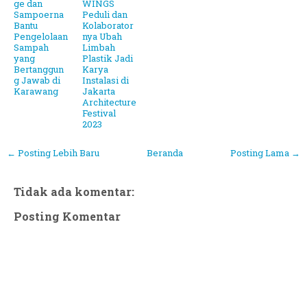
ge dan
WINGS
Sampoerna
Peduli dan
Bantu
Kolaborator
Pengelolaan
nya Ubah
Sampah
Limbah
yang
Plastik Jadi
Bertanggun
Karya
g Jawab di
Instalasi di
Karawang
Jakarta
Architecture
Festival
2023
← Posting Lebih Baru
Beranda
Posting Lama →
Tidak ada komentar:
Posting Komentar