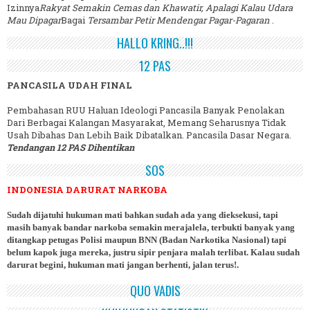
Izinnya
Rakyat Semakin Cemas dan Khawatir, Apalagi Kalau Udara
Mau Dipagar
Bagai
Tersambar Petir Mendengar Pagar-Pagaran
.
HALLO KRING..!!!
12 PAS
PANCASILA UDAH FINAL
Pembahasan RUU Haluan Ideologi Pancasila Banyak Penolakan
Dari Berbagai Kalangan Masyarakat, Memang Seharusnya Tidak
Usah Dibahas Dan Lebih Baik Dibatalkan. Pancasila Dasar Negara.
Tendangan 12 PAS Dihentikan
SOS
INDONESIA DARURAT NARKOBA
Sudah dijatuhi hukuman mati bahkan sudah ada yang dieksekusi, tapi
masih banyak bandar narkoba semakin merajalela, terbukti banyak yang
ditangkap petugas Polisi maupun BNN (Badan Narkotika Nasional) tapi
belum kapok juga mereka, justru sipir penjara malah terlibat. Kalau sudah
darurat begini, hukuman mati jangan berhenti, jalan terus!.
QUO VADIS