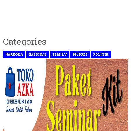
Categories
NARKOBA
NASIONAL
PEMILU
PILPRES
POLITIK