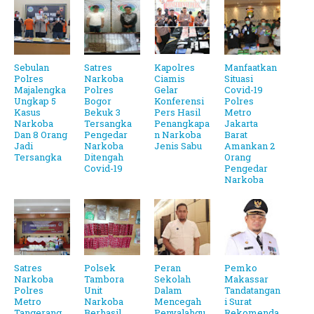
Sebulan
Satres
Kapolres
Manfaatkan
Polres
Narkoba
Ciamis
Situasi
Majalengka
Polres
Gelar
Covid-19
Ungkap 5
Bogor
Konferensi
Polres
Kasus
Bekuk 3
Pers Hasil
Metro
Narkoba
Tersangka
Penangkapa
Jakarta
Dan 8 Orang
Pengedar
n Narkoba
Barat
Jadi
Narkoba
Jenis Sabu
Amankan 2
Tersangka
Ditengah
Orang
Covid-19
Pengedar
Narkoba
Satres
Polsek
Peran
Pemko
Narkoba
Tambora
Sekolah
Makassar
Polres
Unit
Dalam
Tandatangan
Metro
Narkoba
Mencegah
i Surat
Tangerang
Berhasil
Penyalahgu
Rekomenda