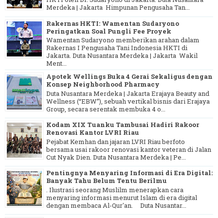
Merdeka | Jakarta Himpunan Pengusaha Tan...
Rakernas HKTI: Wamentan Sudaryono
Peringatkan Soal Pungli Fee Proyek
Wamentan Sudaryono memberikan arahan dalam
Rakernas I Pengusaha Tani Indonesia HKTI di
Jakarta. Duta Nusantara Merdeka | Jakarta Wakil
Ment...
Apotek Wellings Buka 4 Gerai Sekaligus dengan
Konsep Neighborhood Pharmacy
Duta Nusantara Merdeka | Jakarta Erajaya Beauty and
Wellness (“EBW”), sebuah vertikal bisnis dari Erajaya
Group, secara serentak membuka 4 o...
Kodam XIX Tuanku Tambusai Hadiri Rakoor
Renovasi Kantor LVRI Riau
Pejabat Kemhan dan jajaran LVRI Riau berfoto
bersama usai rakoor renovasi kantor veteran di Jalan
Cut Nyak Dien. Duta Nusantara Merdeka | Pe...
Pentingnya Menyaring Informasi di Era Digital:
Banyak Tahu Belum Tentu Berilmu
. Ilustrasi seorang Muslilm menerapkan cara
menyaring informasi menurut Islam di era digital
dengan membaca Al-Qur'an. Duta Nusantar...