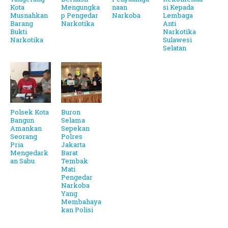
Kota
Mengungka
naan
si Kepada
Musnahkan
p Pengedar
Narkoba
Lembaga
Barang
Narkotika
Anti
Bukti
Narkotika
Narkotika
Sulawesi
Selatan
Polsek Kota
Buron
Bangun
Selama
Amankan
Sepekan
Seorang
Polres
Pria
Jakarta
Mengedark
Barat
an Sabu
Tembak
Mati
Pengedar
Narkoba
Yang
Membahaya
kan Polisi