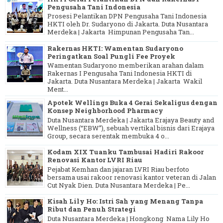
Pengusaha Tani Indonesia
Prosesi Pelantikan DPN Pengusaha Tani Indonesia
HKTI oleh Dr. Sudaryono di Jakarta. Duta Nusantara
Merdeka | Jakarta Himpunan Pengusaha Tan...
Rakernas HKTI: Wamentan Sudaryono
Peringatkan Soal Pungli Fee Proyek
Wamentan Sudaryono memberikan arahan dalam
Rakernas I Pengusaha Tani Indonesia HKTI di
Jakarta. Duta Nusantara Merdeka | Jakarta Wakil
Ment...
Apotek Wellings Buka 4 Gerai Sekaligus dengan
Konsep Neighborhood Pharmacy
Duta Nusantara Merdeka | Jakarta Erajaya Beauty and
Wellness (“EBW”), sebuah vertikal bisnis dari Erajaya
Group, secara serentak membuka 4 o...
Kodam XIX Tuanku Tambusai Hadiri Rakoor
Renovasi Kantor LVRI Riau
Pejabat Kemhan dan jajaran LVRI Riau berfoto
bersama usai rakoor renovasi kantor veteran di Jalan
Cut Nyak Dien. Duta Nusantara Merdeka | Pe...
Kisah Lily Ho: Istri Sah yang Menang Tanpa
Ribut dan Penuh Strategi
Duta Nusantara Merdeka | Hongkong Nama Lily Ho