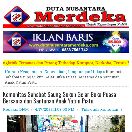
rang Terhadap Koruptor, Narkoba, Teroris Musuh Rakyat ~~~~~>>>>> Ka
Home
»
Keagamaan
,
Kepedulian
,
Lingkungan Hidup
» Komunitas
Sahabat Saung Sukun Gelar Buka Puasa Bersama dan Santunan
Anak Yatim Piatu
Komunitas Sahabat Saung Sukun Gelar Buka Puasa
Bersama dan Santunan Anak Yatim Piatu
Redaksi DNM
4/17/2022 11:03:00 PM
Tidak ada komentar