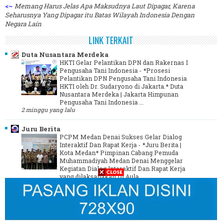
<~
Memang Harus Jelas Apa Maksudnya Laut Dipagar, Karena
Seharusnya Yang Dipagar itu Batas Wilayah Indonesia Dengan
Negara Lain
LINK TERKAIT
Duta Nusantara Merdeka
HKTI Gelar Pelantikan DPN dan Rakernas I
Pengusaha Tani Indonesia
-
*Prosesi
Pelantikan DPN Pengusaha Tani Indonesia
HKTI oleh Dr. Sudaryono di Jakarta.* Duta
Nusantara Merdeka | Jakarta Himpunan
Pengusaha Tani Indonesia ...
2 minggu yang lalu
Juru Berita
PCPM Medan Denai Sukses Gelar Dialog
Interaktif Dan Rapat Kerja
-
*Juru Berita |
Kota Medan* Pimpinan Cabang Pemuda
Muhammadiyah Medan Denai Menggelar
Kegiatan Dialog Interaktif Dan Rapat Kerja
yang dilaksanakan Di Aula ...
3 tahun yang lalu
Media Online Indonesia - MOI
-