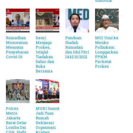
Simbolik
Ramadhan
Demi
Panduan
MUI Usul ke
Momentum
Menjaga
Ibadah
Menko
Memutus
Prokes,
Ramadan
Polhukam:
Penyebaran
Istiqlal
dan Idul Fitri
Longgarkan
Covid-19
Tiadakan
1442 H/2021
PPKM
Sahur dan
Perketat
Buka
Prokes
Bersama
Polres
MUKI Sumut
Metro
Jadi Tuan
Jakarta
Rumah
Barat Gelar
Deklarasi
Lomba Dai
Organisasi
Cilik, Hafiz
Kristen