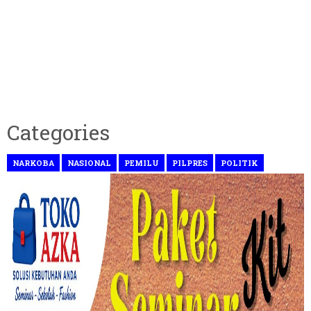
Categories
NARKOBA
NASIONAL
PEMILU
PILPRES
POLITIK