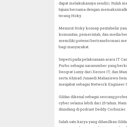
dapat melakukannya sendiri. Itulah m
tujuan bersama dengan memaksimalka
terang Hoky.
Menurut Hoky konsep pentahelix yang
komunitas, pemerintah, dan media b
memiliki potensi bertransformasi men
bagi masyarakat.
Seperti pada pelaksanaan acara IT C
Purbo sebagai narasumber yang berkom
Deograt Lumy dari Xecure IT, dan Ma
serta Ahmad Junaedi Mahasiswa Semest
menjabat sebagai Network Engineer 
Gildas dikenal sebagai seorang profe
cyber selama lebih dari 25 tahun. Na
diundang di podcast Deddy Corbuzier.
Salah satu karya yang dihasilkan Gil