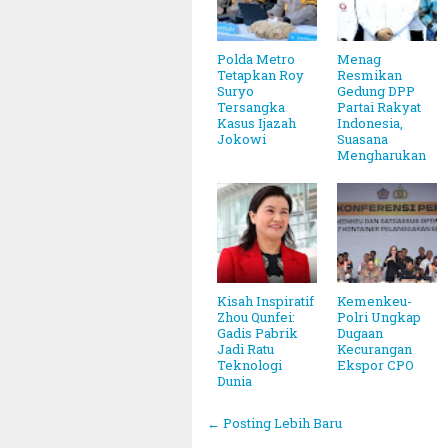
Polda Metro
Menag
Tetapkan Roy
Resmikan
Suryo
Gedung DPP
Tersangka
Partai Rakyat
Kasus Ijazah
Indonesia,
Jokowi
Suasana
Mengharukan
Kisah Inspiratif
Kemenkeu-
Zhou Qunfei:
Polri Ungkap
Gadis Pabrik
Dugaan
Jadi Ratu
Kecurangan
Teknologi
Ekspor CPO
Dunia
~||~ Muhamma
← Posting Lebih Baru