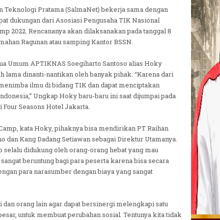
n Teknologi Pratama (SalmaNet) bekerja sama dengan
pat dukungan dari Asosiasi Pengusaha TIK Nasional
p 2022. Rencananya akan dilaksanakan pada tanggal 8
emahan Ragunan atau samping Kantor BSSN.
Ketua Umum APTIKNAS Soegiharto Santoso alias Hoky
h lama dinanti-nantikan oleh banyak pihak. “Karena dari
k menimba ilmu di bidang TIK dan dapat menciptakan
Indonesia,” Ungkap Hoky baru-baru ini saat dijumpai pada
i Four Seasons Hotel Jakarta.
T Camp, kata Hoky, pihaknya bisa mendirikan PT Raihan
o dan Kang Dadang Setiawan sebagai Direktur Utamanya.
p selalu didukung oleh orang-orang hebat yang mau
sangat beruntung bagi para peserta karena bisa secara
dengan para narasumber dengan biaya yang sangat
 dan orang lain agar dapat bersinergi melengkapi satu
besar, untuk membuat perubahan sosial. Tentunya kita tidak