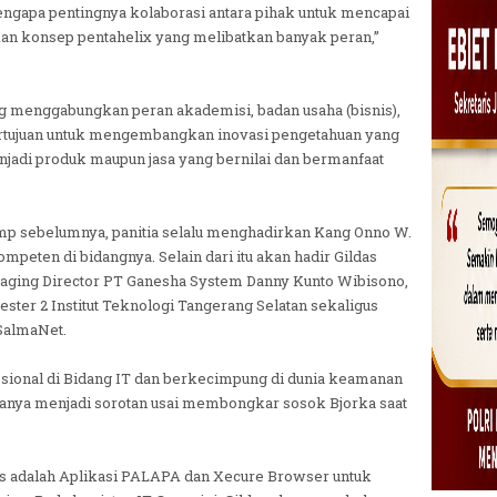
engapa pentingnya kolaborasi antara pihak untuk mencapai
n konsep pentahelix yang melibatkan banyak peran,”
 menggabungkan peran akademisi, badan usaha (bisnis),
ertujuan untuk mengembangkan inovasi pengetahuan yang
jadi produk maupun jasa yang bernilai dan bermanfaat
amp sebelumnya, panitia selalu menghadirkan Kang Onno W.
peten di bidangnya. Selain dari itu akan hadir Gildas
naging Director PT Ganesha System Danny Kunto Wibisono,
er 2 Institut Teknologi Tangerang Selatan sekaligus
SalmaNet.
ssional di Bidang IT dan berkecimpung di dunia keamanan
manya menjadi sorotan usai membongkar sosok Bjorka saat
das adalah Aplikasi PALAPA dan Xecure Browser untuk