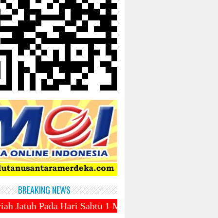
BREAKING NEWS
ari Sabtu 1 Maret 2025 ~||~ 1 Syawal Jatuh Pada Ta