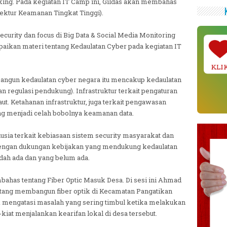
ing. Pada kegiatan IT Camp ini, Gildas akan membahas
tektur Keamanan Tingkat Tinggi).
curity dan focus di Big Data & Social Media Monitoring
ikan materi tentang Kedaulatan Cyber pada kegiatan IT
KLI
gun kedaulatan cyber negara itu mencakup kedaulatan
an regulasi pendukung). Infrastruktur terkait pengaturan
t. Ketahanan infrastruktur, juga terkait pengawasan
ng menjadi celah bobolnya keamanan data.
usia terkait kebiasaan sistem security masyarakat dan
t dengan dukungan kebijakan yang mendukung kedaulatan
udah ada dan yang belum ada.
as tentang Fiber Optic Masuk Desa. Di sesi ini Ahmad
tang membangun fiber optik di Kecamatan Pangatikan
ik mengatasi masalah yang sering timbul ketika melakukan
t-kiat menjalankan kearifan lokal di desa tersebut.