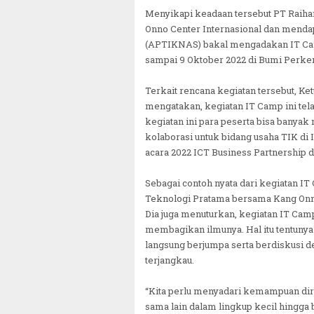
Menyikapi keadaan tersebut PT Raiha
Onno Center Internasional dan menda
(APTIKNAS) bakal mengadakan IT Cam
sampai 9 Oktober 2022 di Bumi Perk
Terkait rencana kegiatan tersebut, 
mengatakan, kegiatan IT Camp ini tela
kegiatan ini para peserta bisa banya
kolaborasi untuk bidang usaha TIK di 
acara 2022 ICT Business Partnership d
Sebagai contoh nyata dari kegiatan I
Teknologi Pratama bersama Kang Onn
Dia juga menuturkan, kegiatan IT Cam
membagikan ilmunya. Hal itu tentunya 
langsung berjumpa serta berdiskusi 
terjangkau.
“Kita perlu menyadari kemampuan diri
sama lain dalam lingkup kecil hingga 