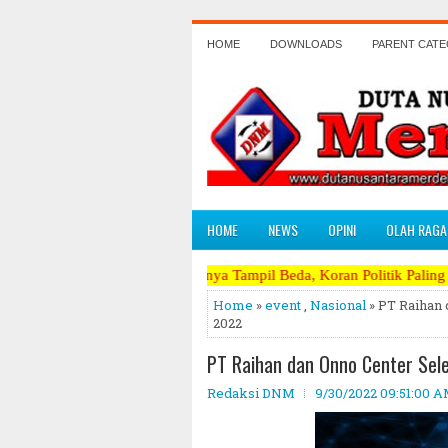
HOME
DOWNLOADS
PARENT CAT
HOME
NEWS
OPINI
OLAH RAGA
Satu - Satunya Tampil Beda, Koran Politik Paling Berani Mengkriti
Home
»
event
,
Nasional
» PT Raihan 
2022
PT Raihan dan Onno Center Sel
Redaksi DNM
9/30/2022 09:51:00 