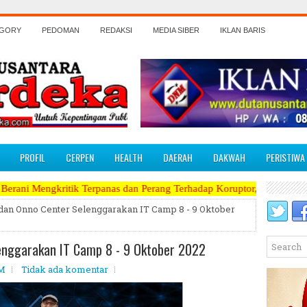
EGORY
PEDOMAN
REDAKSI
MEDIA SIBER
IKLAN BARIS
PROFIL
CERPEN
HEALTH
DAERAH
DAKWAH
PERISTIWA
k Terpanas dan Perang Terhadap Koruptor, Narkoba, Teroris Musuh Rak
dan Onno Center Selenggarakan IT Camp 8 - 9 Oktober
enggarakan IT Camp 8 - 9 Oktober 2022
AM
Tidak ada komentar