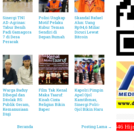
Sinergi TNI
Polisi Ungkap
Skandal Rafael
AD-Agrinas:
Motif Pelaku
Alun: Uang
Tabur Benih
Kubur Teman
Rp94,6 Miliar
Padi Gamagora
Sendiri di
Dicuci Lewat
7 di Desa
Depan Rumah
Bitcoin
Peracak
Warga Baduy
Film Tak Kenal
Kapolri Pimpin
Dibegal dan
Maka Taaruf:
Apel Ojol
Ditolak RS:
Kisah Cinta
Kamtibmas,
Publik Geram,
Religius Bikin
Sinergi Polri-
Kemanusiaan
Baper
Ojol Bikin Haru
Diuji
diyah Tetapkan 1 Ramadhan 1446 Hijriah Jatuh Pada H
Beranda
Posting Lama →