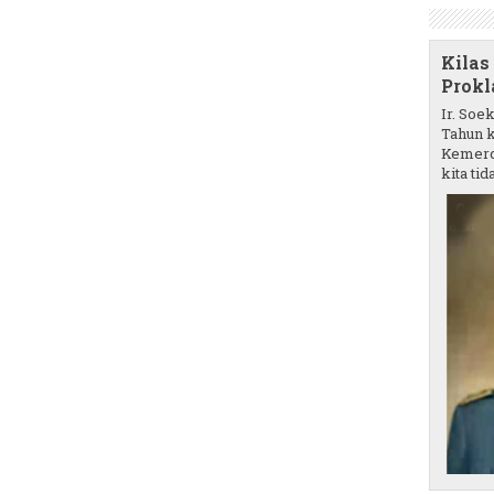
Kilas
Prokl
Ir. Soe
Tahun k
Kemerd
kita tida