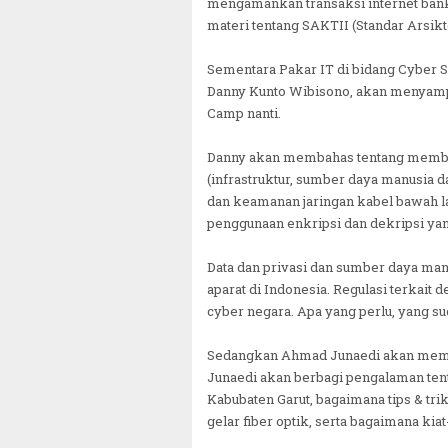
mengamankan transaksi internet bank
materi tentang SAKTII (Standar Arsik
Sementara Pakar IT di bidang Cyber Se
Danny Kunto Wibisono, akan menyampa
Camp nanti.
Danny akan membahas tentang memban
(infrastruktur, sumber daya manusia d
dan keamanan jaringan kabel bawah lau
penggunaan enkripsi dan dekripsi ya
Data dan privasi dan sumber daya man
aparat di Indonesia. Regulasi terkai
cyber negara. Apa yang perlu, yang s
Sedangkan Ahmad Junaedi akan membah
Junaedi akan berbagi pengalaman ten
Kabubaten Garut, bagaimana tips & tr
gelar fiber optik, serta bagaimana kia