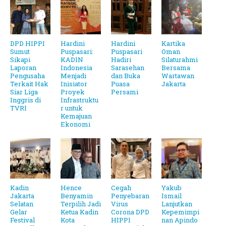
DPD HIPPI
Hardini
Hardini
Kartika
Sumut
Puspasari:
Puspasari
Oman
Sikapi
KADIN
Hadiri
Silaturahmi
Laporan
Indonesia
Sarasehan
Bersama
Pengusaha
Menjadi
dan Buka
Wartawan
Terkait Hak
Inisiator
Puasa
Jakarta
Siar Liga
Proyek
Persami
Inggris di
Infrastruktu
TVRI
r untuk
Kemajuan
Ekonomi
Kadin
Hence
Cegah
Yakub
Jakarta
Benyamin
Penyebaran
Ismail
Selatan
Terpilih Jadi
Virus
Lanjutkan
Gelar
Ketua Kadin
Corona DPD
Kepemimpi
Festival
Kota
HIPPI
nan Apindo