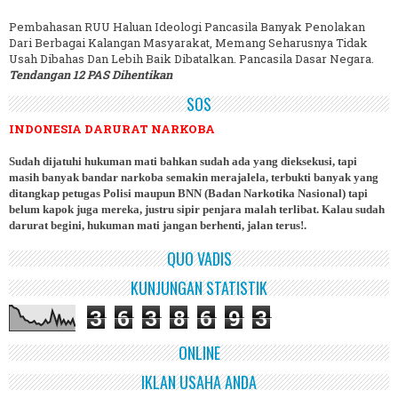
Pembahasan RUU Haluan Ideologi Pancasila Banyak Penolakan
Dari Berbagai Kalangan Masyarakat, Memang Seharusnya Tidak
Usah Dibahas Dan Lebih Baik Dibatalkan. Pancasila Dasar Negara.
Tendangan 12 PAS Dihentikan
SOS
INDONESIA DARURAT NARKOBA
Sudah dijatuhi hukuman mati bahkan sudah ada yang dieksekusi, tapi
masih banyak bandar narkoba semakin merajalela, terbukti banyak yang
ditangkap petugas Polisi maupun BNN (Badan Narkotika Nasional) tapi
belum kapok juga mereka, justru sipir penjara malah terlibat. Kalau sudah
darurat begini, hukuman mati jangan berhenti, jalan terus!.
QUO VADIS
KUNJUNGAN STATISTIK
3
6
3
8
6
9
3
ONLINE
IKLAN USAHA ANDA