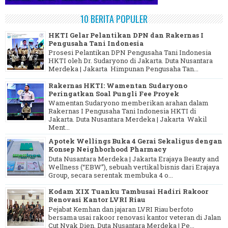
10 BERITA POPULER
HKTI Gelar Pelantikan DPN dan Rakernas I
Pengusaha Tani Indonesia
Prosesi Pelantikan DPN Pengusaha Tani Indonesia
HKTI oleh Dr. Sudaryono di Jakarta. Duta Nusantara
Merdeka | Jakarta Himpunan Pengusaha Tan...
Rakernas HKTI: Wamentan Sudaryono
Peringatkan Soal Pungli Fee Proyek
Wamentan Sudaryono memberikan arahan dalam
Rakernas I Pengusaha Tani Indonesia HKTI di
Jakarta. Duta Nusantara Merdeka | Jakarta Wakil
Ment...
Apotek Wellings Buka 4 Gerai Sekaligus dengan
Konsep Neighborhood Pharmacy
Duta Nusantara Merdeka | Jakarta Erajaya Beauty and
Wellness (“EBW”), sebuah vertikal bisnis dari Erajaya
Group, secara serentak membuka 4 o...
Kodam XIX Tuanku Tambusai Hadiri Rakoor
Renovasi Kantor LVRI Riau
Pejabat Kemhan dan jajaran LVRI Riau berfoto
bersama usai rakoor renovasi kantor veteran di Jalan
Cut Nyak Dien. Duta Nusantara Merdeka | Pe...