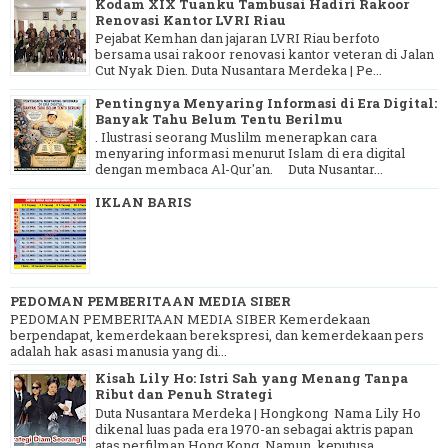
Kodam XIX Tuanku Tambusai Hadiri Rakoor
Renovasi Kantor LVRI Riau
Pejabat Kemhan dan jajaran LVRI Riau berfoto
bersama usai rakoor renovasi kantor veteran di Jalan
Cut Nyak Dien. Duta Nusantara Merdeka | Pe...
Pentingnya Menyaring Informasi di Era Digital:
Banyak Tahu Belum Tentu Berilmu
. Ilustrasi seorang Muslilm menerapkan cara
menyaring informasi menurut Islam di era digital
dengan membaca Al-Qur'an. Duta Nusantar...
IKLAN BARIS
PEDOMAN PEMBERITAAN MEDIA SIBER
PEDOMAN PEMBERITAAN MEDIA SIBER Kemerdekaan
berpendapat, kemerdekaan berekspresi, dan kemerdekaan pers
adalah hak asasi manusia yang di...
Kisah Lily Ho: Istri Sah yang Menang Tanpa
Ribut dan Penuh Strategi
Duta Nusantara Merdeka | Hongkong Nama Lily Ho
dikenal luas pada era 1970-an sebagai aktris papan
atas perfilman Hong Kong. Namun, keputusa...