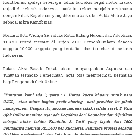
Kamtibmas, apalagi beberapa tahun lalu aksi begal motor marak
terjadi di seluruh Indonesia, untuk itu Tekab menjalin Kerjasama
dengan Pihak Kepolisian yang diterima baik oleh Polda Metro Jaya
sebagai mitra Kamtibmas.
Menurut Suta Widhya SH selaku Ketua Bidang Hukum dan Advokasi,
TEKAB resmi tercatat di Dirjen AHU Kemenkumham dengan
anggota 10.000 anggota yang terdaftar dan tersebar di seluruh
Indonesia.
Dalam Aksi Besok Tekab akan menyampaikan Aspirasi dan
Tuntutan terhadap Pemerintah, agar bisa memperikan perhatian
bagi Pengemudi Ojek Online.
"Tuntutan kami ada 3, yaitu : 1. Harga kuota khusus untuk para
OJOL, atau minta bagian profit sharing dari provider ke pihak
management. Dengan itu, income mereka tidak terlalu seret. 2. Para
Ojek Online meminta agar ada Legalitas dari Depnaker dan dijadikan
sebagai stake holder Kominfo. 3. Tarif yang layak dari 1600
Setidaknya menjadi Rp.3.400 per kilometer. Sehingga profesi sebagai
Ojol bisa profesional,"
jelas Suta kepada
dutanusantaramerdeka.com