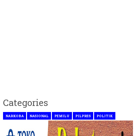
Categories
NARKOBA
NASIONAL
PEMILU
PILPRES
POLITIK