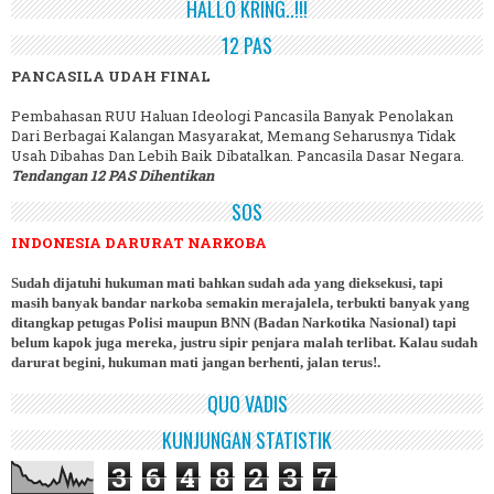
HALLO KRING..!!!
12 PAS
PANCASILA UDAH FINAL
Pembahasan RUU Haluan Ideologi Pancasila Banyak Penolakan
Dari Berbagai Kalangan Masyarakat, Memang Seharusnya Tidak
Usah Dibahas Dan Lebih Baik Dibatalkan. Pancasila Dasar Negara.
Tendangan 12 PAS Dihentikan
SOS
INDONESIA DARURAT NARKOBA
Sudah dijatuhi hukuman mati bahkan sudah ada yang dieksekusi, tapi
masih banyak bandar narkoba semakin merajalela, terbukti banyak yang
ditangkap petugas Polisi maupun BNN (Badan Narkotika Nasional) tapi
belum kapok juga mereka, justru sipir penjara malah terlibat. Kalau sudah
darurat begini, hukuman mati jangan berhenti, jalan terus!.
QUO VADIS
KUNJUNGAN STATISTIK
3
6
4
8
2
3
7