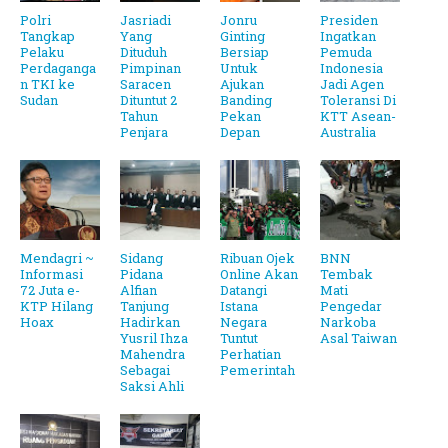
Polri
Jasriadi
Jonru
Presiden
Tangkap
Yang
Ginting
Ingatkan
Pelaku
Dituduh
Bersiap
Pemuda
Perdaganga
Pimpinan
Untuk
Indonesia
n TKI ke
Saracen
Ajukan
Jadi Agen
Sudan
Dituntut 2
Banding
Toleransi Di
Tahun
Pekan
KTT Asean-
Penjara
Depan
Australia
Mendagri ~
Sidang
Ribuan Ojek
BNN
Informasi
Pidana
Online Akan
Tembak
72 Juta e-
Alfian
Datangi
Mati
KTP Hilang
Tanjung
Istana
Pengedar
Hoax
Hadirkan
Negara
Narkoba
Yusril Ihza
Tuntut
Asal Taiwan
Mahendra
Perhatian
Sebagai
Pemerintah
Saksi Ahli