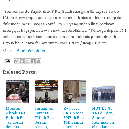
“Sementara itu Bapak Erik S.Pd., Salah satu guru SD Inpres Towe
Hitam menyampaikan ucapan terimakasih atas dedikasi tinggi dan
dukungan moril Satgas Yonif 312/KH yang sudah ikut kegiatan
mengajar bagi para siswa-siswi di sekolahnya, “ Semoga Bapak TNI
selalu diberikan kesehatan dan terus membantu pendidikan di
Papua khususnya di Kampung Towe Hitam,” ucap Erik. **
Share:
Related Posts:
Momen
Turnamen
Evaluasi
HUT ke-80
Akrab TNI-
Catur HUT
SKK Migas–
TNI di Riau,
Polri di Riau,
TNI di Riau
PHR di Riau:
Simbol
Tumpeng
Resmi
TNI Jamin
Kemanungg
dan Kue
Ditutup,
Stabilitas
alan dan