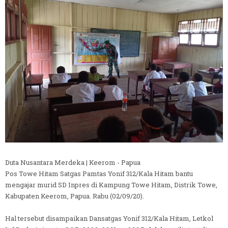
Duta Nusantara Merdeka | Keerom - Papua
Pos Towe Hitam Satgas Pamtas Yonif 312/Kala Hitam bantu
mengajar murid SD Inpres di Kampung Towe Hitam, Distrik Towe,
Kabupaten Keerom, Papua. Rabu (02/09/20).
Hal tersebut disampaikan Dansatgas Yonif 312/Kala Hitam, Letkol