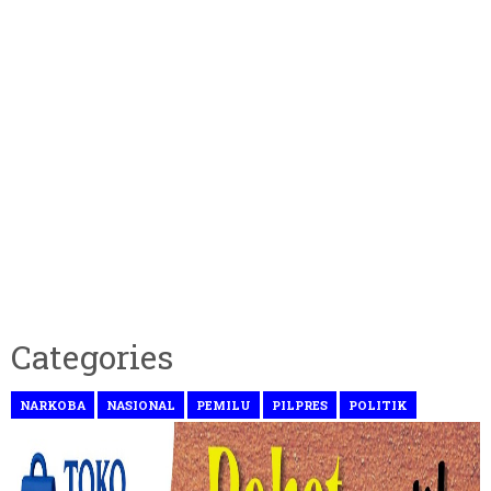
Categories
NARKOBA
NASIONAL
PEMILU
PILPRES
POLITIK