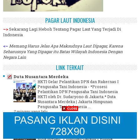
PAGAR LAUT INDONESIA
~>
Sekarang Lagi Heboh Tentang Pagar Laut Yang Terjadi Di
Indonesia
<~
Memang Harus Jelas Apa Maksudnya Laut Dipagar, Karena
Seharusnya Yang Dipagar itu Batas Wilayah Indonesia Dengan
Negara Lain
LINK TERKAIT
Duta Nusantara Merdeka
HKTI Gelar Pelantikan DPN dan Rakernas I
Pengusaha Tani Indonesia
-
*Prosesi
Pelantikan DPN Pengusaha Tani Indonesia
HKTI oleh Dr. Sudaryono di Jakarta.* Duta
Nusantara Merdeka | Jakarta Himpunan
Pengusaha Tani Indonesia ...
2 minggu yang lalu
Juru Berita
PCPM Medan Denai Sukses Gelar Dialog
Interaktif Dan Rapat Kerja
-
*Juru Berita |
Kota Medan* Pimpinan Cabang Pemuda