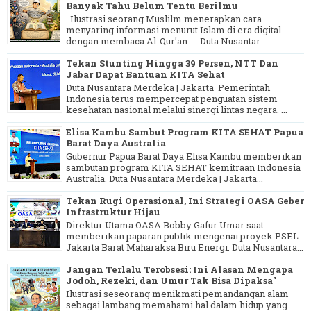
Banyak Tahu Belum Tentu Berilmu
. Ilustrasi seorang Muslilm menerapkan cara
menyaring informasi menurut Islam di era digital
dengan membaca Al-Qur'an. Duta Nusantar...
Tekan Stunting Hingga 39 Persen, NTT Dan
Jabar Dapat Bantuan KITA Sehat
Duta Nusantara Merdeka | Jakarta Pemerintah
Indonesia terus mempercepat penguatan sistem
kesehatan nasional melalui sinergi lintas negara. ...
Elisa Kambu Sambut Program KITA SEHAT Papua
Barat Daya Australia
Gubernur Papua Barat Daya Elisa Kambu memberikan
sambutan program KITA SEHAT kemitraan Indonesia
Australia. Duta Nusantara Merdeka | Jakarta...
Tekan Rugi Operasional, Ini Strategi OASA Geber
Infrastruktur Hijau
Direktur Utama OASA Bobby Gafur Umar saat
memberikan paparan publik mengenai proyek PSEL
Jakarta Barat Maharaksa Biru Energi. Duta Nusantara...
Jangan Terlalu Terobsesi: Ini Alasan Mengapa
Jodoh, Rezeki, dan Umur Tak Bisa Dipaksa"
Ilustrasi seseorang menikmati pemandangan alam
sebagai lambang memahami hal dalam hidup yang