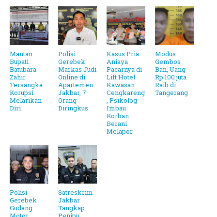
Mantan
Polisi
Kasus Pria
Modus
Bupati
Gerebek
Aniaya
Gembos
Batubara
Markas Judi
Pacarnya di
Ban, Uang
Zahir
Online di
Lift Hotel
Rp 100 juta
Tersangka
Apartemen
Kawasan
Raib di
Korupsi
Jakbar, 7
Cengkareng
Tangerang
Melarikan
Orang
, Psikolog
Diri
Diringkus
Imbau
Korban
Berani
Melapor
Polisi
Satreskrim
Gerebek
Jakbar
Gudang
Tangkap
Motor
Penipu