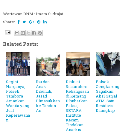
Wartawan DNM : Imam Sudrajat
Share:
Related Posts:
Segini
Ibu dan
Diskusi
Polsek
Harganya,
Anak
Silaturahmi
Cengkareng
Polsek
Dibunuh,
Kebangsaan
Gagalkan
Tambora
Jasad
di Kemang
Aksi Ganjal
Amankan
Dimasukkan
Dibubarkan
ATM, Satu
Wanita yang
ke Tandon
Paksa,
Residivis
Jual
Air
SETARA
Ditangkap
Keperawana
Institute
n
Kecam
Tindakan
Anarkis