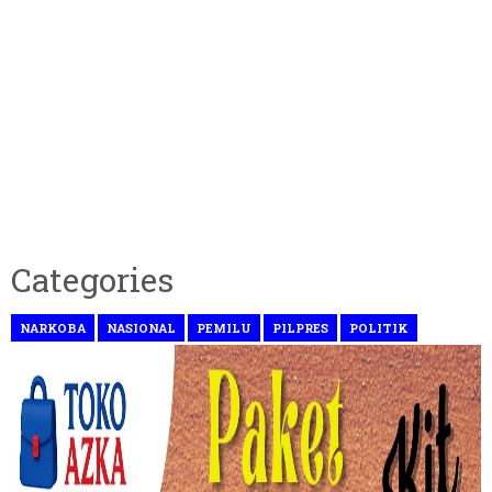
Categories
NARKOBA
NASIONAL
PEMILU
PILPRES
POLITIK