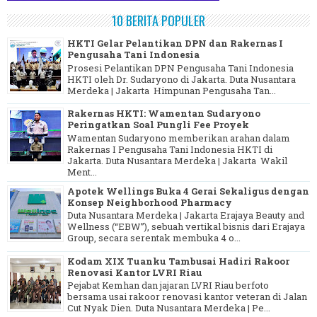
10 BERITA POPULER
HKTI Gelar Pelantikan DPN dan Rakernas I
Pengusaha Tani Indonesia
Prosesi Pelantikan DPN Pengusaha Tani Indonesia
HKTI oleh Dr. Sudaryono di Jakarta. Duta Nusantara
Merdeka | Jakarta Himpunan Pengusaha Tan...
Rakernas HKTI: Wamentan Sudaryono
Peringatkan Soal Pungli Fee Proyek
Wamentan Sudaryono memberikan arahan dalam
Rakernas I Pengusaha Tani Indonesia HKTI di
Jakarta. Duta Nusantara Merdeka | Jakarta Wakil
Ment...
Apotek Wellings Buka 4 Gerai Sekaligus dengan
Konsep Neighborhood Pharmacy
Duta Nusantara Merdeka | Jakarta Erajaya Beauty and
Wellness (“EBW”), sebuah vertikal bisnis dari Erajaya
Group, secara serentak membuka 4 o...
Kodam XIX Tuanku Tambusai Hadiri Rakoor
Renovasi Kantor LVRI Riau
Pejabat Kemhan dan jajaran LVRI Riau berfoto
bersama usai rakoor renovasi kantor veteran di Jalan
Cut Nyak Dien. Duta Nusantara Merdeka | Pe...