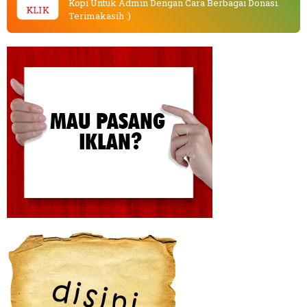
Kopi Untuk Admin Dengan Cara Berbagai Donasi.
KLIK
Terimakasih :)