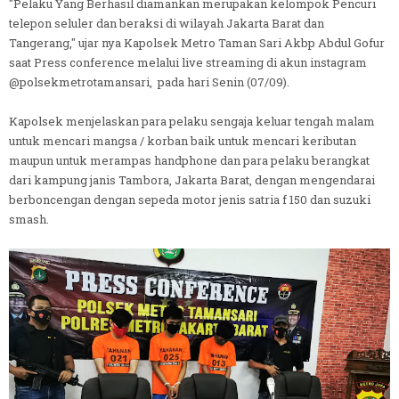
"Pelaku Yang Berhasil diamankan merupakan kelompok Pencuri
telepon seluler dan beraksi di wilayah Jakarta Barat dan
Tangerang," ujar nya Kapolsek Metro Taman Sari Akbp Abdul Gofur
saat Press conference melalui live streaming di akun instagram
@polsekmetrotamansari, pada hari Senin (07/09).
Kapolsek menjelaskan para pelaku sengaja keluar tengah malam
untuk mencari mangsa / korban baik untuk mencari keributan
maupun untuk merampas handphone dan para pelaku berangkat
dari kampung janis Tambora, Jakarta Barat, dengan mengendarai
berboncengan dengan sepeda motor jenis satria f 150 dan suzuki
smash.