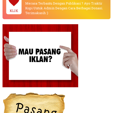
Merasa Terbantu Dengan Publikasi ? Ayo Traktir
Kopi Untuk Admin Dengan Cara Berbagai Donasi.
KLIK
Terimakasih :)