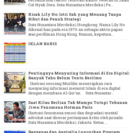
Cut Nyak Dien. Duta Nusantara Merdeka | Pe...
Kisah Lily Ho: Istri Sah yang Menang Tanpa
Ribut dan Penuh Strategi
Duta Nusantara Merdeka | Hongkong Nama Lily Ho
dikenal luas pada era 1970-an sebagai aktris papan
atas perfilman Hong Kong. Namun, keputusa...
IKLAN BARIS
Pentingnya Menyaring Informasi di Era Digital:
Banyak Tahu Belum Tentu Berilmu
. Ilustrasi seorang Muslilm menerapkan cara
menyaring informasi menurut Islam di era digital
dengan membaca Al-Qur'an. Duta Nusantar...
Saat Kilau Berlian Tak Mampu Tutupi Tekanan
Jiwa: Fenomena Hotman Paris
Ilustrasi fenomena emosi dan degradasi mental
advokat saat dicecar pertanyaan kritis oleh jurnalis.
Duta Nusantara Merdeka | Jakarta Ketua ...
Bappenas dan Australia Luncurkan Program