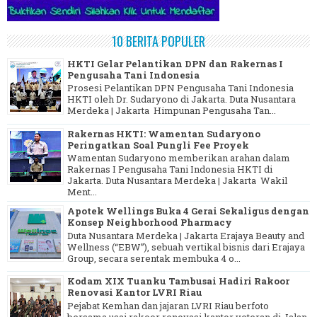
10 BERITA POPULER
HKTI Gelar Pelantikan DPN dan Rakernas I
Pengusaha Tani Indonesia
Prosesi Pelantikan DPN Pengusaha Tani Indonesia
HKTI oleh Dr. Sudaryono di Jakarta. Duta Nusantara
Merdeka | Jakarta Himpunan Pengusaha Tan...
Rakernas HKTI: Wamentan Sudaryono
Peringatkan Soal Pungli Fee Proyek
Wamentan Sudaryono memberikan arahan dalam
Rakernas I Pengusaha Tani Indonesia HKTI di
Jakarta. Duta Nusantara Merdeka | Jakarta Wakil
Ment...
Apotek Wellings Buka 4 Gerai Sekaligus dengan
Konsep Neighborhood Pharmacy
Duta Nusantara Merdeka | Jakarta Erajaya Beauty and
Wellness (“EBW”), sebuah vertikal bisnis dari Erajaya
Group, secara serentak membuka 4 o...
Kodam XIX Tuanku Tambusai Hadiri Rakoor
Renovasi Kantor LVRI Riau
Pejabat Kemhan dan jajaran LVRI Riau berfoto
bersama usai rakoor renovasi kantor veteran di Jalan