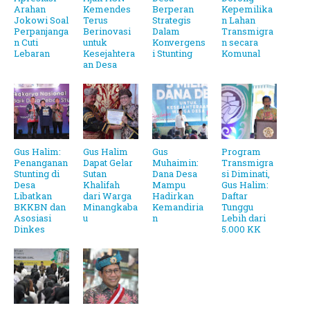
Arahan
Kemendes
Berperan
Kepemilika
Jokowi Soal
Terus
Strategis
n Lahan
Perpanjanga
Berinovasi
Dalam
Transmigra
n Cuti
untuk
Konvergens
n secara
Lebaran
Kesejahtera
i Stunting
Komunal
an Desa
Gus Halim:
Gus Halim
Gus
Program
Penanganan
Dapat Gelar
Muhaimin:
Transmigra
Stunting di
Sutan
Dana Desa
si Diminati,
Desa
Khalifah
Mampu
Gus Halim:
Libatkan
dari Warga
Hadirkan
Daftar
BKKBN dan
Minangkaba
Kemandiria
Tunggu
Asosiasi
u
n
Lebih dari
Dinkes
5.000 KK