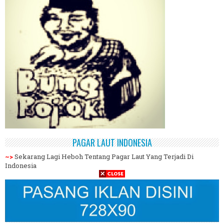
PAGAR LAUT INDONESIA
~>
Sekarang Lagi Heboh Tentang Pagar Laut Yang Terjadi Di
Indonesia
<~
Memang Harus Jelas Apa Maksudnya Laut Dipagar, Karena
Seharusnya Yang Dipagar itu Batas Wilayah Indonesia Dengan
Negara Lain
LINK TERKAIT