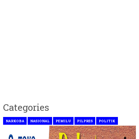
Categories
NARKOBA
NASIONAL
PEMILU
PILPRES
POLITIK