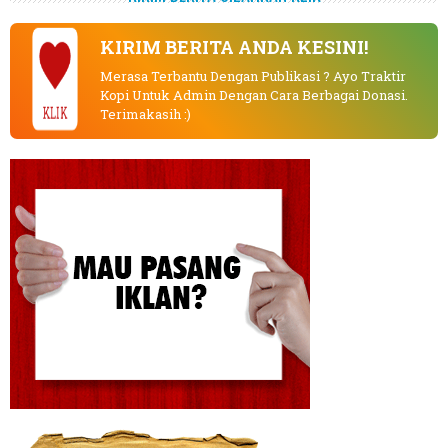
KIRIM BERITA ANDA KESINI!
Merasa Terbantu Dengan Publikasi ? Ayo Traktir
Kopi Untuk Admin Dengan Cara Berbagai Donasi.
KLIK
Terimakasih :)