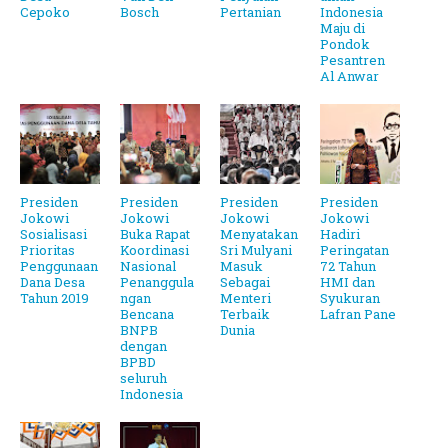
Cepoko
Bosch
Pertanian
Indonesia
Maju di
Pondok
Pesantren
Al Anwar
Presiden
Presiden
Presiden
Presiden
Jokowi
Jokowi
Jokowi
Jokowi
Sosialisasi
Buka Rapat
Menyatakan
Hadiri
Prioritas
Koordinasi
Sri Mulyani
Peringatan
Penggunaan
Nasional
Masuk
72 Tahun
Dana Desa
Penanggula
Sebagai
HMI dan
Tahun 2019
ngan
Menteri
Syukuran
Bencana
Terbaik
Lafran Pane
BNPB
Dunia
dengan
BPBD
seluruh
Indonesia