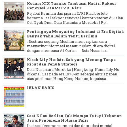
Kodam XIX Tuanku Tambusai Hadiri Rakoor
Renovasi Kantor LVRI Riau
Pejabat Kemhan dan jajaran LVRI Riau berfoto
bersama usai rakoor renovasi kantor veteran di Jalan
Cut Nyak Dien. Duta Nusantara Merdeka | Pe...
Pentingnya Menyaring Informasi di Era Digital:
Banyak Tahu Belum Tentu Berilmu
. Ilustrasi seorang Muslilm menerapkan cara
menyaring informasi menurut Islam di era digital
dengan membaca Al-Qur'an. Duta Nusantar...
Kisah Lily Ho: Istri Sah yang Menang Tanpa
Ribut dan Penuh Strategi
Duta Nusantara Merdeka | Hongkong Nama Lily Ho
dikenal luas pada era 1970-an sebagai aktris papan
atas perfilman Hong Kong. Namun, keputusa...
IKLAN BARIS
Saat Kilau Berlian Tak Mampu Tutupi Tekanan
Jiwa: Fenomena Hotman Paris
Ilustrasi fenomena emosi dan degradasi mental