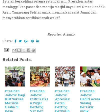
Setelah berkeliling selama setengah jam, Presiden lantas
meninggalkan pasar dan menuju Masjid Raya Bani Umar, Pondok
Aren, Tangerang Selatan untuk menunaikan salat Jumat dan
menyerahkan sertifikat tanah wakaf.
Reporter
: Arianto
Share:
Related Posts:
Presiden
Presiden
Presiden
Presiden
Jokowi Bagi
Jokowi
Jokowi
Jokowi
Kiat Sukses
Instruksika
Apresiasi
Hadiri Acara
Merintis
n Pugar
Peran
Sarang
Usaha di
Benteng
Penting
Berzikir
Desa
Van Den
Penyuluh
untuk