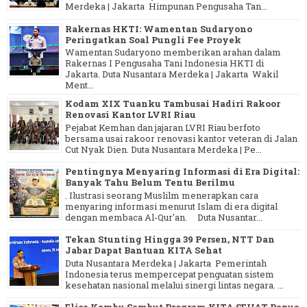
Merdeka | Jakarta Himpunan Pengusaha Tan...
Rakernas HKTI: Wamentan Sudaryono
Peringatkan Soal Pungli Fee Proyek
Wamentan Sudaryono memberikan arahan dalam
Rakernas I Pengusaha Tani Indonesia HKTI di
Jakarta. Duta Nusantara Merdeka | Jakarta Wakil
Ment...
Kodam XIX Tuanku Tambusai Hadiri Rakoor
Renovasi Kantor LVRI Riau
Pejabat Kemhan dan jajaran LVRI Riau berfoto
bersama usai rakoor renovasi kantor veteran di Jalan
Cut Nyak Dien. Duta Nusantara Merdeka | Pe...
Pentingnya Menyaring Informasi di Era Digital:
Banyak Tahu Belum Tentu Berilmu
. Ilustrasi seorang Muslilm menerapkan cara
menyaring informasi menurut Islam di era digital
dengan membaca Al-Qur'an. Duta Nusantar...
Tekan Stunting Hingga 39 Persen, NTT Dan
Jabar Dapat Bantuan KITA Sehat
Duta Nusantara Merdeka | Jakarta Pemerintah
Indonesia terus mempercepat penguatan sistem
kesehatan nasional melalui sinergi lintas negara. ...