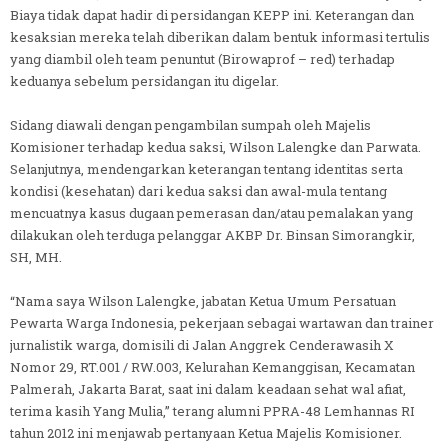
Biaya tidak dapat hadir di persidangan KEPP ini. Keterangan dan
kesaksian mereka telah diberikan dalam bentuk informasi tertulis
yang diambil oleh team penuntut (Birowaprof – red) terhadap
keduanya sebelum persidangan itu digelar.
Sidang diawali dengan pengambilan sumpah oleh Majelis
Komisioner terhadap kedua saksi, Wilson Lalengke dan Parwata.
Selanjutnya, mendengarkan keterangan tentang identitas serta
kondisi (kesehatan) dari kedua saksi dan awal-mula tentang
mencuatnya kasus dugaan pemerasan dan/atau pemalakan yang
dilakukan oleh terduga pelanggar AKBP Dr. Binsan Simorangkir,
SH, MH.
“Nama saya Wilson Lalengke, jabatan Ketua Umum Persatuan
Pewarta Warga Indonesia, pekerjaan sebagai wartawan dan trainer
jurnalistik warga, domisili di Jalan Anggrek Cenderawasih X
Nomor 29, RT.001 / RW.003, Kelurahan Kemanggisan, Kecamatan
Palmerah, Jakarta Barat, saat ini dalam keadaan sehat wal afiat,
terima kasih Yang Mulia,” terang alumni PPRA-48 Lemhannas RI
tahun 2012 ini menjawab pertanyaan Ketua Majelis Komisioner.