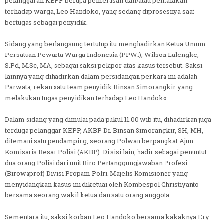
pelanggaran KEPP berupa pemerasan dan/atau pemalakan
terhadap warga, Leo Handoko, yang sedang diprosesnya saat
bertugas sebagai penyidik.
Sidang yang berlangsung tertutup itu menghadirkan Ketua Umum
Persatuan Pewarta Warga Indonesia (PPWI), Wilson Lalengke,
S.Pd, M.Sc, MA, sebagai saksi pelapor atas kasus tersebut. Saksi
lainnya yang dihadirkan dalam persidangan perkara ini adalah
Parwata, rekan satu team penyidik Binsan Simorangkir yang
melakukan tugas penyidikan terhadap Leo Handoko.
Dalam sidang yang dimulai pada pukul 11.00 wib itu, dihadirkan juga
terduga pelanggar KEPP, AKBP Dr. Binsan Simorangkir, SH, MH,
ditemani satu pendamping, seorang Polwan berpangkat Ajun
Komisaris Besar Polisi (AKBP). Di sisi lain, hadir sebagai penuntut
dua orang Polisi dari unit Biro Pertanggungjawaban Profesi
(Birowaprof) Divisi Propam Polri. Majelis Komisioner yang
menyidangkan kasus ini diketuai oleh Kombespol Christiyanto
bersama seorang wakil ketua dan satu orang anggota.
Sementara itu, saksi korban Leo Handoko bersama kakaknya Ery