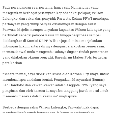
Pada persidangan sesi pertama, hanya satu Komisioner yang
mengajukan berbagai pertanyaan kepada saksi pelapor, Wilson
Lalengke, dan saksi dari penyidik Parwata. Ketum PPWI mendapat
pertanyaan yang cukup banyak dibandingkan dengan saksi
Parwata. Majelis mempertanyakan kapasitas Wilson Lalengke yang
bertindak sebagai pelapor kasus ini hingga berproses sampai
disidangkan di Komisi KEPP. Wilson juga diminta menjelaskan
hubungan hukum antara dirinya dengan para korban pemerasan,
termasuk awal mula mengetahui adanya dugaan tindak pemerasan
yang dilakukan oknum penyidik Bareskrim Mabes Polri terhadap
para korban.
“Secara formal, saya diberikan kuasa oleh korban, Ery Biaya, untuk
membuat laporan dalam bentuk Pengaduan Masyarakat (Dumas).
Leo Handoko dan kawan-kawan adalah Anggota PPWI yang saya
pimpinan, dan oleh karena itu saya bertanggung jawab moral untuk
memantu mereka dalam kasus ini,” ungkapnya.
Berbeda dengan saksi Wilson Lalengke, Parwata tidak dapat
memberikan banyak keterangan, ia hanya membenarkan