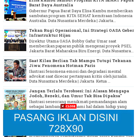
Elisa Kambu Sambut Program KITA SEHAT Papua
Barat Daya Australia
Gubernur Papua Barat Daya Elisa Kambu memberikan
sambutan program KITA SEHAT kemitraan Indonesia
Australia. Duta Nusantara Merdeka | Jakarta...
Tekan Rugi Operasional, Ini Strategi OASA Geber
Infrastruktur Hijau
Direktur Utama OASA Bobby Gafur Umar saat
memberikan paparan publik mengenai proyek PSEL
Jakarta Barat Maharaksa Biru Energi. Duta Nusantara...
Saat Kilau Berlian Tak Mampu Tutupi Tekanan
Jiwa: Fenomena Hotman Paris
Ilustrasi fenomena emosi dan degradasi mental
advokat saat dicecar pertanyaan kritis oleh jurnalis.
Duta Nusantara Merdeka | Jakarta Ketua ...
Jangan Terlalu Terobsesi: Ini Alasan Mengapa
Jodoh, Rezeki, dan Umur Tak Bisa Dipaksa"
Ilustrasi seseorang menikmati pemandangan alam
sebagai lambang memahami hal dalam hidup yang
sudah diatur takdir. Duta Nusantara Merdeka...
Indonesia Swasembada Pangan, Mas Dar
Beberkan Rahasia Stop Impor Beras Era Prabowo
Wakil Menteri Pertanian RI Sudaryono
menyampaikan sambutannya dalam acara Kopdar Tani