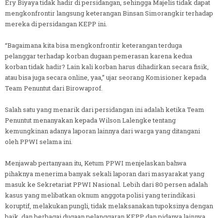
Ery Biyaya tidak hadir di persidangan, sehingga Majelis tidak dapat
mengkonfrontir langsung keterangan Binsan Simorangkir terhadap
mereka di persidangan KEPP ini.
“Bagaimana kita bisa mengkonfrontir keterangan terduga
pelanggar terhadap korban dugaan pemerasan karena kedua
korban tidak hadir? Lain kali korban harus dihadirkan secara fisik,
atau bisa juga secara online, yaa,” ujar seorang Komisioner kepada
Team Penuntut dari Birowaprof.
Salah satu yang menarik dari persidangan ini adalah ketika Team
Penuntut menanyakan kepada Wilson Lalengke tentang
kemungkinan adanya laporan lainnya dari warga yang ditangani
oleh PPWI selama ini.
Menjawab pertanyaan itu, Ketum PPWI menjelaskan bahwa
pihaknya menerima banyak sekali laporan dari masyarakat yang
masuk ke Sekretariat PPWI Nasional. Lebih dari 80 persen adalah
kasus yang melibatkan oknum anggota polisi yang terindikasi
koruptif, melakukan pungli, tidak melaksanakan tupoksinya dengan
baik, dan berbagai dugaan pelanggaran KEPP dan pidanya lainnya.