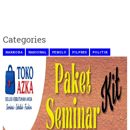
Categories
NARKOBA
NASIONAL
PEMILU
PILPRES
POLITIK