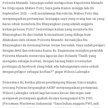
Polresta Manado. Saya juga sudah melaporkan Kapolresta Manado
ke Divpropam Mabes Polri. Saya pada Kamis minggu lalu (16
September 2021 – red) mendatangi Bareskrim Mabes Polri dan
menyampaikan pertanyaan ‘mengapa saya yang orang luar ini yang
harus sibuk membela Ibu Bhayangkari yang adalah anggota
keluarga besar Polri? Semestinya kalian yang membela Ibu
Bhayangkari itu dari tindak kriminalisasi yang diduga kuat
dilakukan oleh oknum Polresta Manado. Kecuali jika Ibu
Bhayangkari itu memang benar-benar bersalah. Saya sudah pelajari
dengan detil dan seksama kasus itu. Bagaimana mungkin penyidik
Polresta Manado menerima laporan dari Rolandy Thalib yang
mengaku sebagai korban, dengan barang bukti screenshot
postingan di facebook yang tidak ada hubungannya sama sekali
dengan pelapor sebagai korban?’” gugat Wilson Lalengke.
Sementara itu, ketika giliran pendamping Binsan Simorangkir,
seorang Polwan berpangkat AKBP menyampaikan pertanyaan,
Wilson Lalengke sekali lagi bersuara keras dan tegas saat
menjawab pertanyaan apakah dirinya mempunyai KTA PWI
(Persatuan Wartawan Indonesia). “Saya bukan anggota PWI, jadi