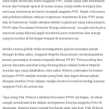
saya tidak memiliki kartu anggota PWI. Inilah salah satu kesalahan
besar dari banyak aparat di mana-mana, yang selalu mengira jika
seorang wartawan itu harus menjadi anggota PWI. Sejak reformasi,
ada puluhan bahkan ratusan organisasi wartawan di luar PWI yang
ada di Indonesia. Salah satunya adalah organisasi yang saya pimpin,
PPWI atau Persatuan Pewarta Warga Indonesia,” sergah tokoh pers
nasional yang dikenal gigih membela para wartawan dan warga
yang terzolimi di berbagai tempat di nusantara ini.
Ketika semua pihak telah mendapatkan giliran bertanya-jawab
dengan kedua saksi, Anggota Majelis Komisioner menyampaikan
pesan-pesannya, terutama kepada Ketum PPWI. Poin penting dari
pesan dan/atau nasehat yang disampaikan adalah bahwa Majelis
menilai apa yang dilakukan oleh saksi Wilson Lalengke bersama
jaringan PPWI adalah sesuatu yang baik dan dapat disinergikan
dengan institusi Polri dalam rangka kontrol sosial terhadap kinerja
anggota Polri di semua lini.
“Apa yang Pak Wilson Lakukan bersama PPWI ini bagus, ini akan
sangat membantu kita dalam mengawasi kinerja anggota Polri di
lapangan. Namun kami sangat berharap agar lain kali, Pak Wilson