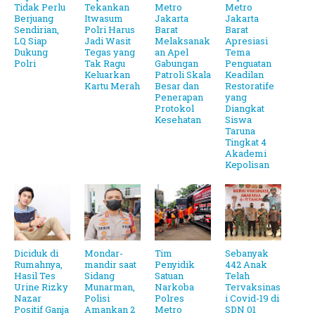
Tidak Perlu
Tekankan
Metro
Metro
Berjuang
Itwasum
Jakarta
Jakarta
Sendirian,
Polri Harus
Barat
Barat
LQ Siap
Jadi Wasit
Melaksanak
Apresiasi
Dukung
Tegas yang
an Apel
Tema
Polri
Tak Ragu
Gabungan
Penguatan
Keluarkan
Patroli Skala
Keadilan
Kartu Merah
Besar dan
Restoratife
Penerapan
yang
Protokol
Diangkat
Kesehatan
Siswa
Taruna
Tingkat 4
Akademi
Kepolisan
Diciduk di
Mondar-
Tim
Sebanyak
Rumahnya,
mandir saat
Penyidik
442 Anak
Hasil Tes
Sidang
Satuan
Telah
Urine Rizky
Munarman,
Narkoba
Tervaksinas
Nazar
Polisi
Polres
i Covid-19 di
Positif Ganja
Amankan 2
Metro
SDN 01