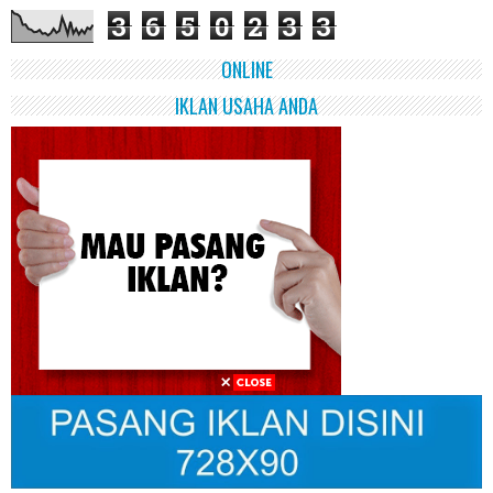
3
6
5
0
2
3
3
ONLINE
IKLAN USAHA ANDA
PRIMBON POLITIK ~ Apa Itu Pemimpin "Tangan Berdarah"?
PRIMBON POLITIK - Memaknai Hak Angket