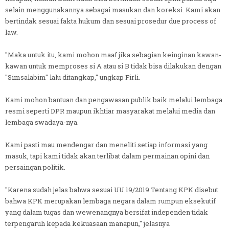
selain menggunakannya sebagai masukan dan koreksi. Kami akan
bertindak sesuai fakta hukum dan sesuai prosedur due process of
law.
"Maka untuk itu, kami mohon maaf jika sebagian keinginan kawan-
kawan untuk memproses si A atau si B tidak bisa dilakukan dengan
"Simsalabim" lalu ditangkap," ungkap Firli.
Kami mohon bantuan dan pengawasan publik baik melalui lembaga
resmi seperti DPR maupun ikhtiar masyarakat melalui media dan
lembaga swadaya-nya.
Kami pasti mau mendengar dan meneliti setiap informasi yang
masuk, tapi kami tidak akan terlibat dalam permainan opini dan
persaingan politik.
"Karena sudah jelas bahwa sesuai UU 19/2019 Tentang KPK disebut
bahwa KPK merupakan lembaga negara dalam rumpun eksekutif
yang dalam tugas dan wewenangnya bersifat independen tidak
terpengaruh kepada kekuasaan manapun," jelasnya