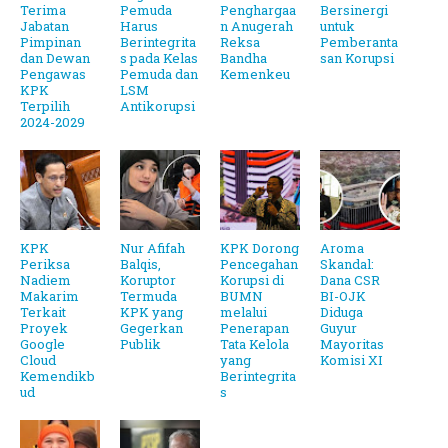
Terima
Pemuda
Penghargaa
Bersinergi
Jabatan
Harus
n Anugerah
untuk
Pimpinan
Berintegrita
Reksa
Pemberanta
dan Dewan
s pada Kelas
Bandha
san Korupsi
Pengawas
Pemuda dan
Kemenkeu
KPK
LSM
Terpilih
Antikorupsi
2024-2029
KPK
Nur Afifah
KPK Dorong
Aroma
Periksa
Balqis,
Pencegahan
Skandal:
Nadiem
Koruptor
Korupsi di
Dana CSR
Makarim
Termuda
BUMN
BI-OJK
Terkait
KPK yang
melalui
Diduga
Proyek
Gegerkan
Penerapan
Guyur
Google
Publik
Tata Kelola
Mayoritas
Cloud
yang
Komisi XI
Kemendikb
Berintegrita
ud
s