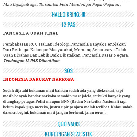
Mau Dipagar
Bagai
Tersambar Petir Mendengar Pagar-Pagaran
.
HALLO KRING..!!!
12 PAS
PANCASILA UDAH FINAL
Pembahasan RUU Haluan Ideologi Pancasila Banyak Penolakan
Dari Berbagai Kalangan Masyarakat, Memang Seharusnya Tidak
Usah Dibahas Dan Lebih Baik Dibatalkan. Pancasila Dasar Negara.
Tendangan 12 PAS Dihentikan
SOS
INDONESIA DARURAT NARKOBA
Sudah dijatuhi hukuman mati bahkan sudah ada yang dieksekusi, tapi
masih banyak bandar narkoba semakin merajalela, terbukti banyak yang
ditangkap petugas Polisi maupun BNN (Badan Narkotika Nasional) tapi
belum kapok juga mereka, justru sipir penjara malah terlibat. Kalau sudah
darurat begini, hukuman mati jangan berhenti, jalan terus!.
QUO VADIS
KUNJUNGAN STATISTIK