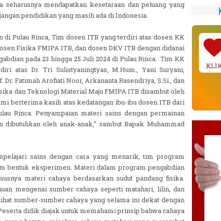
a seharusnya mendapatkan kesetaraan dan peluang yang
jangan pendidikan yang masih ada di Indonesia.
 di Pulau Rinca, Tim dosen ITB yang terdiri atas dosen KK
 dosen Fisika FMIPA ITB, dan dosen DKV ITB dengan didanai
dian pada 23 hingga 25 Juli 2024 di Pulau Rinca. Tim KK
KLI
iri atas Dr. Tri Sulistyaningtyas, M.Hum., Yani Suryani,
Dr. Fatimah Arofiati Noor, Arkananta Rasendriya, S.Si., dan
 Fisika dan Teknologi Material Maju FMIPA ITB disambut oleh
ami berterima kasih atas kedatangan ibu-ibu dosen ITB dari
lau Rinca. Penyampaian materi sains dengan permainan
an dibutuhkan oleh anak-anak,” sambut Bapak Muhammad
pelajari sains dengan cara yang menarik, tim program
m bentuk eksperimen. Materi dalam program pengabdian
susnya materi cahaya berdasarkan sudut pandang fisika.
uan mengenai sumber cahaya seperti matahari, lilin, dan
elihat sumber-sumber cahaya yang selama ini dekat dengan
Peserta didik diajak untuk memahami prinsip bahwa cahaya