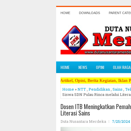
HOME
DOWNLOADS
PARENT CAT
HOME
NEWS
OPINI
OLAH RAGA
Menerima Artikel, Opini, Berita Kegiatan, Iklan Pariwara dapat mengi
Home
»
NTT
,
Pendidikan
,
Sains
,
Te
Siswa SDN Pulau Rinca melalui Litera
Dosen ITB Meningkatkan Pemaha
Literasi Sains
Duta Nusantara Merdeka
7/25/2024