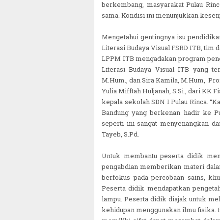
berkembang, masyarakat Pulau Rinc
sama. Kondisi ini menunjukkan kesen
Mengetahui gentingnya isu pendidikan
Literasi Budaya Visual FSRD ITB, tim
LPPM ITB mengadakan program pengab
Literasi Budaya Visual ITB yang terd
M.Hum., dan Sira Kamila, M.Hum, Prof. 
Yulia Mifftah Huljanah, S.Si., dari KK
kepala sekolah SDN 1 Pulau Rinca. “K
Bandung yang berkenan hadir ke Pu
seperti ini sangat menyenangkan d
Tayeb, S.Pd.
Untuk membantu peserta didik mem
pengabdian memberikan materi dala
berfokus pada percobaan sains, khu
Peserta didik mendapatkan pengetah
lampu. Peserta didik diajak untuk m
kehidupan menggunakan ilmu fisika. 