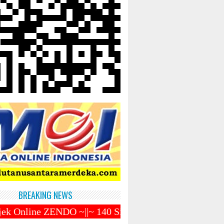
BREAKING NEWS
~||~ 140 Siswa SMKN 10 Medan Gagal SNBP ~||~ Prabo