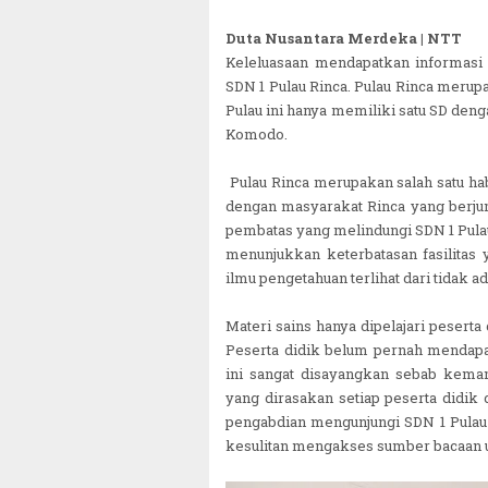
Duta Nusantara Merdeka | NTT
Keleluasaan mendapatkan informasi m
SDN 1 Pulau Rinca. Pulau Rinca merupa
Pulau ini hanya memiliki satu SD denga
Komodo.
Pulau Rinca merupakan salah satu h
dengan masyarakat Rinca yang berjuml
pembatas yang melindungi SDN 1 Pulau
menunjukkan keterbatasan fasilitas 
ilmu pengetahuan terlihat dari tidak ad
Materi sains hanya dipelajari pesert
Peserta didik belum pernah mendapat
ini sangat disayangkan sebab kemam
yang dirasakan setiap peserta didik 
pengabdian mengunjungi SDN 1 Pulau 
kesulitan mengakses sumber bacaan u