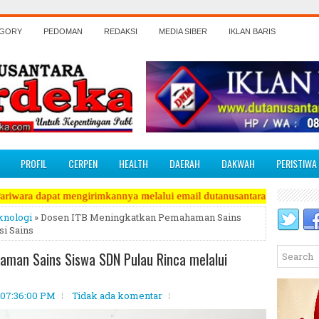
EGORY
PEDOMAN
REDAKSI
MEDIA SIBER
IKLAN BARIS
PROFIL
CERPEN
HEALTH
DAERAH
DAKWAH
PERISTIWA
rimkannya melalui email dutanusantaramerdeka@yahoo.co.id
knologi
» Dosen ITB Meningkatkan Pemahaman Sains
si Sains
man Sains Siswa SDN Pulau Rinca melalui
 07:36:00 PM
Tidak ada komentar