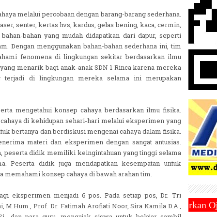
 cahaya melalui percobaan dengan barang-barang sederhana.
aser, senter, kertas hvs, kardus, gelas bening, kaca, cermin,
bahan-bahan yang mudah didapatkan dari dapur, seperti
ram. Dengan menggunakan bahan-bahan sederhana ini, tim
hami fenomena di lingkungan sekitar berdasarkan ilmu
n yang menarik bagi anak-anak SDN 1 Rinca karena mereka
 terjadi di lingkungan mereka selama ini merupakan
serta mengetahui konsep cahaya berdasarkan ilmu fisika.
cahaya di kehidupan sehari-hari melalui eksperimen yang
tuk bertanya dan berdiskusi mengenai cahaya dalam fisika.
enerima materi dan eksperimen dengan sangat antusias.
n, peserta didik memiliki keingintahuan yang tinggi selama
a. Peserta didik juga mendapatkan kesempatan untuk
 memahami konsep cahaya di bawah arahan tim.
i eksperimen menjadi 6 pos. Pada setiap pos, Dr. Tri
2025 ~||~ Muhammadiyah Luncurkan Ojek Online ZENDO 
, M.Hum., Prof. Dr. Fatimah Arofiati Noor, Sira Kamila D.A.,
Si., dan para guru, mengajak siswa untuk belajar sambil