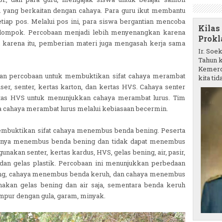
n yang berkaitan dengan cahaya. Para guru ikut membantu
iap pos. Melalui pos ini, para siswa bergantian mencoba
Kilas
elompok. Percobaan menjadi lebih menyenangkan karena
Prokl
 karena itu, pemberian materi juga mengasah kerja sama
Ir. Soe
Tahun k
Kemerd
an percobaan untuk membuktikan sifat cahaya merambat
kita tida
ser, senter, kertas karton, dan kertas HVS. Cahaya senter
rtas HVS untuk menunjukkan cahaya merambat lurus. Tim
ahaya merambat lurus melalui kebiasaan becermin.
embuktikan sifat cahaya menembus benda bening. Peserta
hanya menembus benda bening dan tidak dapat menembus
akan senter, kertas kardus, HVS, gelas bening, air, pasir,
 dan gelas plastik. Percobaan ini menunjukkan perbedaan
ng, cahaya menembus benda keruh, dan cahaya menembus
akan gelas bening dan air saja, sementara benda keruh
mpur dengan gula, garam, minyak.