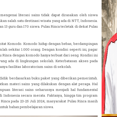
engenai literasi sains tidak dapat dirasakan oleh siswa
kan salah satu destinasi wisata yang ada di NTT, Indonesia.
n 13 guru dan 170 siswa. Pulau Rinca terletak di dekat Pulau
abitat Komodo. Komodo hidup dengan bebas, berdampingan
ah sekitar 1.000 orang. Dengan kondisi seperti ini, pagar
 Rinca dengan komodo hanya terbuat dari seng. Kondisi ini
yang ada di lingkungan sekolah. Keterbatasan akses pada
anya fasilitas laboratorium sains di sekolah.
a didik berdasarkan buku paket yang diberikan pemerintah.
kan materi sains yang dilakukan dengan alat peraga. Hal
puan literasi sains seharusnya menjadi hal fundamental
di Indonesia secara merata. Faktanya, hingga tim program
Rinca pada 23-25 Juli 2024, masyarakat Pulau Rinca masih
ntuk bahan pembelajaran siswa.