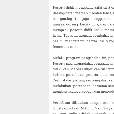
Peserta didik mengetahui sifat-sifat
Barang-barang tersebut adalah lensa, l
dan gunting. Tim juga menggunakan 
minyak goreng, kecap, gula, dan ga
mengajak peserta didik untuk mema
fisika. Topik ini menjadi pembahasa
belum mengetahui bahwa hal yang
fenomena sains.
Melalui program pengabdian ini, pe
Peserta juga mengetahui penggunaan 
dilakukan. Mereka diberikan ruang un
Selama percobaan, peserta didik m
Terlihat dari pertanyaan yang diajuka
melakukan percobaan bersama-sam
membuktikan percobaan dan mencoba
Percobaan dilakukan dengan membag
et 2025 ~||~ 1 Syawal Jatuh Pada Tanggal 31 Maret 
Sulistyaningtyas, M.Hum., Yani Suryani
M. Hum, Yulia Mifftah Huljanah, S. 