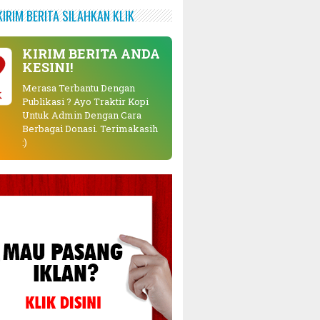
KIRIM BERITA SILAHKAN KLIK
KIRIM BERITA ANDA
KESINI!
Merasa Terbantu Dengan
K
Publikasi ? Ayo Traktir Kopi
Untuk Admin Dengan Cara
Berbagai Donasi. Terimakasih
:)