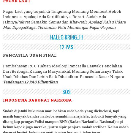
PAGAR LAUT
Pagar Laut yang terjadi di Tangerang Memang Membuat Heboh
Indonesia, Apalagi Ada Sertifikatnya, Berarti Sudah Ada
Izinnya
Rakyat Semakin Cemas dan Khawatir, Apalagi Kalau Udara
Mau Dipagar
Bagai
Tersambar Petir Mendengar Pagar-Pagaran
.
HALLO KRING..!!!
12 PAS
PANCASILA UDAH FINAL
Pembahasan RUU Haluan Ideologi Pancasila Banyak Penolakan
Dari Berbagai Kalangan Masyarakat, Memang Seharusnya Tidak
Usah Dibahas Dan Lebih Baik Dibatalkan. Pancasila Dasar Negara.
Tendangan 12 PAS Dihentikan
SOS
INDONESIA DARURAT NARKOBA
Sudah dijatuhi hukuman mati bahkan sudah ada yang dieksekusi, tapi
masih banyak bandar narkoba semakin merajalela, terbukti banyak yang
ditangkap petugas Polisi maupun BNN (Badan Narkotika Nasional) tapi
belum kapok juga mereka, justru sipir penjara malah terlibat. Kalau sudah
darurat begini, hukuman mati jangan berhenti, jalan terus!.