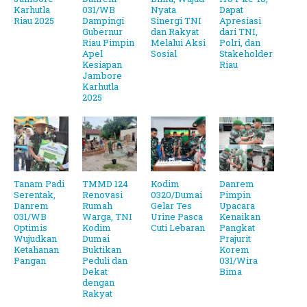
Karhutla
031/WB
Nyata
Dapat
Riau 2025
Dampingi
Sinergi TNI
Apresiasi
Gubernur
dan Rakyat
dari TNI,
Riau Pimpin
Melalui Aksi
Polri, dan
Apel
Sosial
Stakeholder
Kesiapan
Riau
Jambore
Karhutla
2025
Tanam Padi
TMMD 124
Kodim
Danrem
Serentak,
Renovasi
0320/Dumai
Pimpin
Danrem
Rumah
Gelar Tes
Upacara
031/WB
Warga, TNI
Urine Pasca
Kenaikan
Optimis
Kodim
Cuti Lebaran
Pangkat
Wujudkan
Dumai
Prajurit
Ketahanan
Buktikan
Korem
Pangan
Peduli dan
031/Wira
Dekat
Bima
dengan
Rakyat