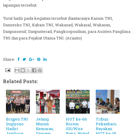
lapangan tersebut.
Turut hadir pada kegiatan tersebut diantaranya Kasum TNI,
Dansesko TNI, Kabais TNI, Wakasad, Wakasal, Wakasau,
Danpussenif, Danpusterad, Pangkoopsudnas, para Asisten Panglima
TNI dan para Pejabat Utama TNI. (Arianto)
Share:
Related Posts:
Brigjen TNI
Jelang
HUT ke-66
Tribun
Sugiyono
Musim
Korem
Pekanbaru
Hadiri
Kemarau,
031/Wira
Rayakan
Jambore
Danrem
Bima, Wujud
HUT ke-18,