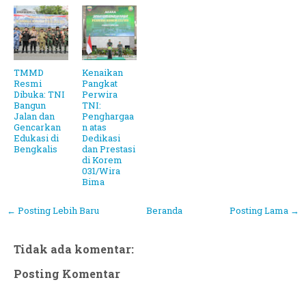
TMMD
Kenaikan
Resmi
Pangkat
Dibuka: TNI
Perwira
Bangun
TNI:
Jalan dan
Penghargaa
Gencarkan
n atas
Edukasi di
Dedikasi
Bengkalis
dan Prestasi
di Korem
031/Wira
Bima
← Posting Lebih Baru
Beranda
Posting Lama →
Tidak ada komentar:
Posting Komentar