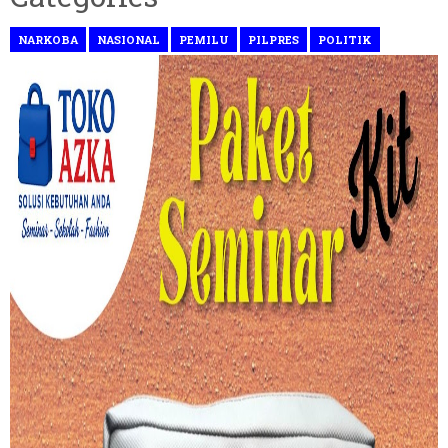
NARKOBA
NASIONAL
PEMILU
PILPRES
POLITIK