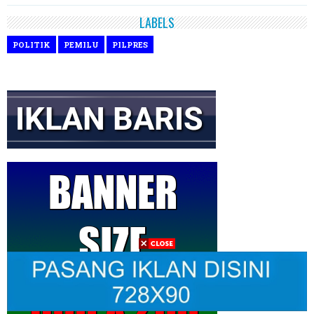
LABELS
POLITIK
PEMILU
PILPRES