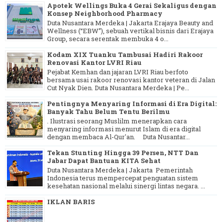
Apotek Wellings Buka 4 Gerai Sekaligus dengan
Konsep Neighborhood Pharmacy
Duta Nusantara Merdeka | Jakarta Erajaya Beauty and
Wellness (“EBW”), sebuah vertikal bisnis dari Erajaya
Group, secara serentak membuka 4 o...
Kodam XIX Tuanku Tambusai Hadiri Rakoor
Renovasi Kantor LVRI Riau
Pejabat Kemhan dan jajaran LVRI Riau berfoto
bersama usai rakoor renovasi kantor veteran di Jalan
Cut Nyak Dien. Duta Nusantara Merdeka | Pe...
Pentingnya Menyaring Informasi di Era Digital:
Banyak Tahu Belum Tentu Berilmu
. Ilustrasi seorang Muslilm menerapkan cara
menyaring informasi menurut Islam di era digital
dengan membaca Al-Qur'an. Duta Nusantar...
Tekan Stunting Hingga 39 Persen, NTT Dan
Jabar Dapat Bantuan KITA Sehat
Duta Nusantara Merdeka | Jakarta Pemerintah
Indonesia terus mempercepat penguatan sistem
kesehatan nasional melalui sinergi lintas negara. ...
IKLAN BARIS