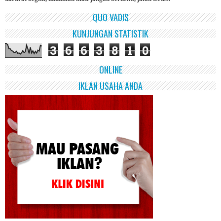
QUO VADIS
KUNJUNGAN STATISTIK
3
6
6
3
8
1
0
ONLINE
IKLAN USAHA ANDA