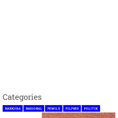
Categories
NARKOBA
NASIONAL
PEMILU
PILPRES
POLITIK