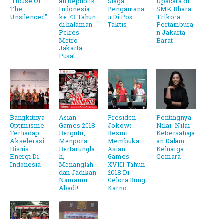
"House Of
an Republik
Siaga
Upacara di
The
Indonesia
Pengamana
SMK Bhara
Unsilenced"
ke 73 Tahun
n Di Pos
Trikora
di halaman
Taktis
Pertambura
Polres
n Jakarta
Metro
Barat
Jakarta
Pusat
Bangkitnya
Asian
Presiden
Pentingnya
Optimisme
Games 2018
Jokowi
Nilai- Nilai
Terhadap
Bergulir,
Resmi
Kebersahaja
Akselerasi
Menpora:
Membuka
an Dalam
Bisnis
Bertarungla
Asian
Keluarga
Energi Di
h,
Games
Cemara
Indonesia
Menanglah
XVIII Tahun
dan Jadikan
2018 Di
Namamu
Gelora Bung
Abadi!
Karno