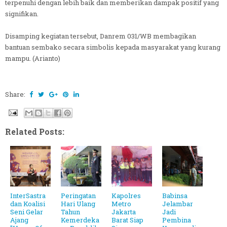
terpenuhi dengan lebih baik dan memberikan dampak positif yang
signifikan.
Disamping kegiatan tersebut, Danrem 031/WB membagikan
bantuan sembako secara simbolis kepada masyarakat yang kurang
mampu. (Arianto)
Share:
Related Posts:
InterSastra
Peringatan
Kapolres
Babinsa
dan Koalisi
Hari Ulang
Metro
Jelambar
Seni Gelar
Tahun
Jakarta
Jadi
Ajang
Kemerdeka
Barat Siap
Pembina