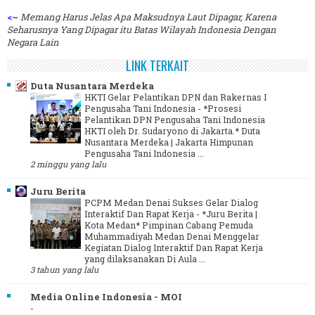
<~
Memang Harus Jelas Apa Maksudnya Laut Dipagar, Karena
Seharusnya Yang Dipagar itu Batas Wilayah Indonesia Dengan
Negara Lain
LINK TERKAIT
Duta Nusantara Merdeka
HKTI Gelar Pelantikan DPN dan Rakernas I
Pengusaha Tani Indonesia
-
*Prosesi
Pelantikan DPN Pengusaha Tani Indonesia
HKTI oleh Dr. Sudaryono di Jakarta.* Duta
Nusantara Merdeka | Jakarta Himpunan
Pengusaha Tani Indonesia ...
2 minggu yang lalu
Juru Berita
PCPM Medan Denai Sukses Gelar Dialog
Interaktif Dan Rapat Kerja
-
*Juru Berita |
Kota Medan* Pimpinan Cabang Pemuda
Muhammadiyah Medan Denai Menggelar
Kegiatan Dialog Interaktif Dan Rapat Kerja
yang dilaksanakan Di Aula ...
3 tahun yang lalu
Media Online Indonesia - MOI
-