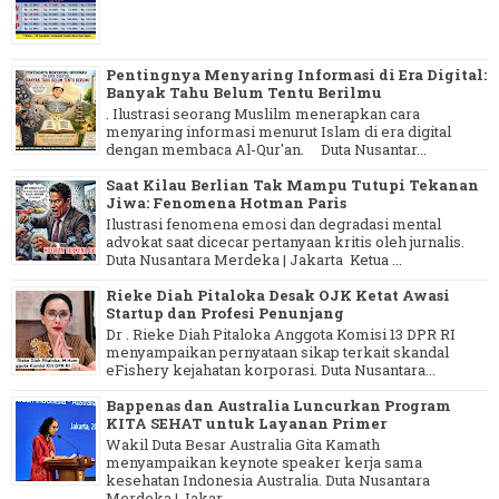
Pentingnya Menyaring Informasi di Era Digital:
Banyak Tahu Belum Tentu Berilmu
. Ilustrasi seorang Muslilm menerapkan cara
menyaring informasi menurut Islam di era digital
dengan membaca Al-Qur'an. Duta Nusantar...
Saat Kilau Berlian Tak Mampu Tutupi Tekanan
Jiwa: Fenomena Hotman Paris
Ilustrasi fenomena emosi dan degradasi mental
advokat saat dicecar pertanyaan kritis oleh jurnalis.
Duta Nusantara Merdeka | Jakarta Ketua ...
Rieke Diah Pitaloka Desak OJK Ketat Awasi
Startup dan Profesi Penunjang
Dr . Rieke Diah Pitaloka Anggota Komisi 13 DPR RI
menyampaikan pernyataan sikap terkait skandal
eFishery kejahatan korporasi. Duta Nusantara...
Bappenas dan Australia Luncurkan Program
KITA SEHAT untuk Layanan Primer
Wakil Duta Besar Australia Gita Kamath
menyampaikan keynote speaker kerja sama
kesehatan Indonesia Australia. Duta Nusantara
Merdeka | Jakar...