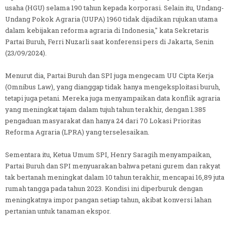
usaha (HGU) selama 190 tahun kepada korporasi. Selain itu, Undang-
Undang Pokok Agraria (UUPA) 1960 tidak dijadikan rujukan utama
dalam kebijakan reforma agraria di Indonesia," kata Sekretaris
Partai Buruh, Ferri Nuzarli saat konferensi pers di Jakarta, Senin
(23/09/2024).
Menurut dia, Partai Buruh dan SPI juga mengecam UU Cipta Kerja
(Omnibus Law), yang dianggap tidak hanya mengeksploitasi buruh,
tetapi juga petani. Mereka juga menyampaikan data konflik agraria
yang meningkat tajam dalam tujuh tahun terakhir, dengan 1.385
pengaduan masyarakat dan hanya 24 dari 70 Lokasi Prioritas
Reforma Agraria (LPRA) yang terselesaikan.
Sementara itu, Ketua Umum SPI, Henry Saragih menyampaikan,
Partai Buruh dan SPI menyuarakan bahwa petani gurem dan rakyat
tak bertanah meningkat dalam 10 tahun terakhir, mencapai 16,89 juta
rumah tangga pada tahun 2023. Kondisi ini diperburuk dengan
meningkatnya impor pangan setiap tahun, akibat konversi lahan
pertanian untuk tanaman ekspor.