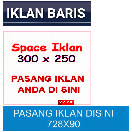
GEKIRA Gelar Rakernas Bahas Transformasi Ekonomi Nasional
Era Prabowo
Gus Ibi Dukung Gus Muhaimin Pimpin PBNU ke Depan