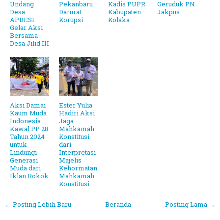
Undang
Pekanbaru
Kadis PUPR
Geruduk PN
Desa:
Darurat
Kabupaten
Jakpus
APDESI
Korupsi
Kolaka
Gelar Aksi
Bersama
Desa Jilid III
Aksi Damai
Ester Yulia
Kaum Muda
Hadiri Aksi
Indonesia:
Jaga
Kawal PP 28
Mahkamah
Tahun 2024
Konstitusi
untuk
dari
Lindungi
Interpretasi
Generasi
Majelis
Muda dari
Kehormatan
Iklan Rokok
Mahkamah
Konstitusi
← Posting Lebih Baru
Beranda
Posting Lama →