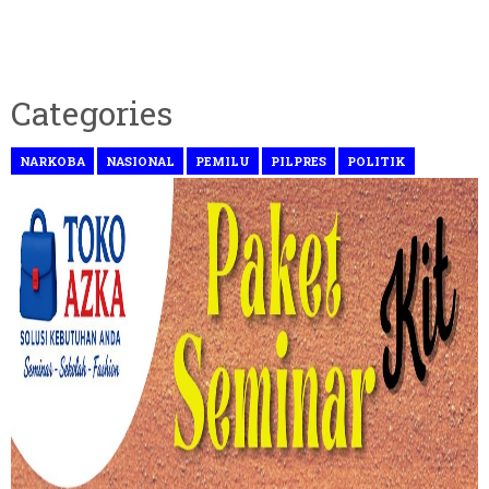
Categories
NARKOBA
NASIONAL
PEMILU
PILPRES
POLITIK