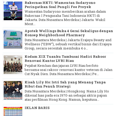
Rakernas HKTI: Wamentan Sudaryono
Peringatkan Soal Pungli Fee Proyek
Wamentan Sudaryono memberikan arahan dalam
Rakernas I Pengusaha Tani Indonesia HKTI di
Jakarta. Duta Nusantara Merdeka | Jakarta Wakil
Ment...
Apotek Wellings Buka 4 Gerai Sekaligus dengan
Konsep Neighborhood Pharmacy
Duta Nusantara Merdeka | Jakarta Erajaya Beauty and
Wellness (“EBW”), sebuah vertikal bisnis dari Erajaya
Group, secara serentak membuka 4 o...
Kodam XIX Tuanku Tambusai Hadiri Rakoor
Renovasi Kantor LVRI Riau
Pejabat Kemhan dan jajaran LVRI Riau berfoto
bersama usai rakoor renovasi kantor veteran di Jalan
Cut Nyak Dien. Duta Nusantara Merdeka | Pe...
Kisah Lily Ho: Istri Sah yang Menang Tanpa
Ribut dan Penuh Strategi
Duta Nusantara Merdeka | Hongkong Nama Lily Ho
dikenal luas pada era 1970-an sebagai aktris papan
atas perfilman Hong Kong. Namun, keputusa...
IKLAN BARIS