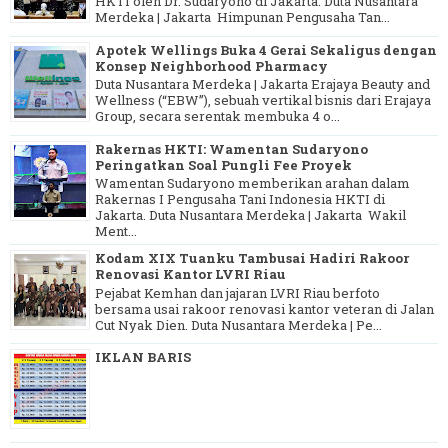
HKTI oleh Dr. Sudaryono di Jakarta. Duta Nusantara
Merdeka | Jakarta Himpunan Pengusaha Tan...
Apotek Wellings Buka 4 Gerai Sekaligus dengan
Konsep Neighborhood Pharmacy
Duta Nusantara Merdeka | Jakarta Erajaya Beauty and
Wellness (“EBW”), sebuah vertikal bisnis dari Erajaya
Group, secara serentak membuka 4 o...
Rakernas HKTI: Wamentan Sudaryono
Peringatkan Soal Pungli Fee Proyek
Wamentan Sudaryono memberikan arahan dalam
Rakernas I Pengusaha Tani Indonesia HKTI di
Jakarta. Duta Nusantara Merdeka | Jakarta Wakil
Ment...
Kodam XIX Tuanku Tambusai Hadiri Rakoor
Renovasi Kantor LVRI Riau
Pejabat Kemhan dan jajaran LVRI Riau berfoto
bersama usai rakoor renovasi kantor veteran di Jalan
Cut Nyak Dien. Duta Nusantara Merdeka | Pe...
IKLAN BARIS