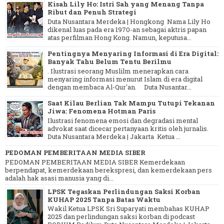
Kisah Lily Ho: Istri Sah yang Menang Tanpa
Ribut dan Penuh Strategi
Duta Nusantara Merdeka | Hongkong Nama Lily Ho
dikenal luas pada era 1970-an sebagai aktris papan
atas perfilman Hong Kong. Namun, keputusa...
Pentingnya Menyaring Informasi di Era Digital:
Banyak Tahu Belum Tentu Berilmu
. Ilustrasi seorang Muslilm menerapkan cara
menyaring informasi menurut Islam di era digital
dengan membaca Al-Qur'an. Duta Nusantar...
Saat Kilau Berlian Tak Mampu Tutupi Tekanan
Jiwa: Fenomena Hotman Paris
Ilustrasi fenomena emosi dan degradasi mental
advokat saat dicecar pertanyaan kritis oleh jurnalis.
Duta Nusantara Merdeka | Jakarta Ketua ...
PEDOMAN PEMBERITAAN MEDIA SIBER
PEDOMAN PEMBERITAAN MEDIA SIBER Kemerdekaan
berpendapat, kemerdekaan berekspresi, dan kemerdekaan pers
adalah hak asasi manusia yang di...
LPSK Tegaskan Perlindungan Saksi Korban
KUHAP 2025 Tanpa Batas Waktu
Wakil Ketua LPSK Sri Suparyati membahas KUHAP
2025 dan perlindungan saksi korban di podcast