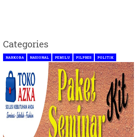
Categories
NARKOBA
NASIONAL
PEMILU
PILPRES
POLITIK