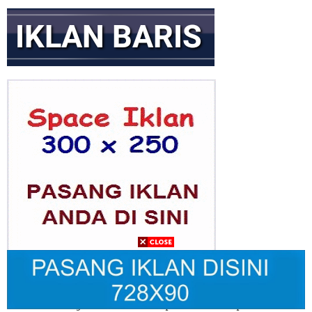
GEKIRA Gelar Rakernas Bahas Transformasi Ekonomi Nasional
Era Prabowo
Gus Ibi Dukung Gus Muhaimin Pimpin PBNU ke Depan