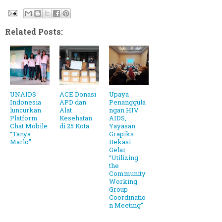
Related Posts:
UNAIDS
ACE Donasi
Upaya
Indonesia
APD dan
Penanggula
luncurkan
Alat
ngan HIV
Platform
Kesehatan
AIDS,
Chat Mobile
di 25 Kota
Yayasan
“Tanya
Grapiks
Marlo"
Bekasi
Gelar
“Utilizing
the
Community
Working
Group
Coordinatio
n Meeting”