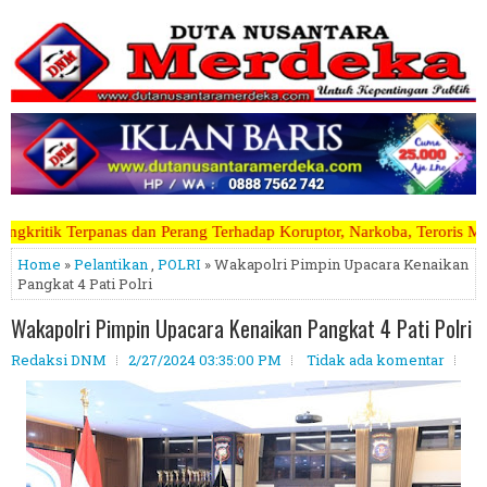
 Terhadap Koruptor, Narkoba, Teroris Musuh Rakyat ~~~~~>>>>> Kami M
Home
»
Pelantikan
,
POLRI
» Wakapolri Pimpin Upacara Kenaikan
Pangkat 4 Pati Polri
Wakapolri Pimpin Upacara Kenaikan Pangkat 4 Pati Polri
Redaksi DNM
2/27/2024 03:35:00 PM
Tidak ada komentar