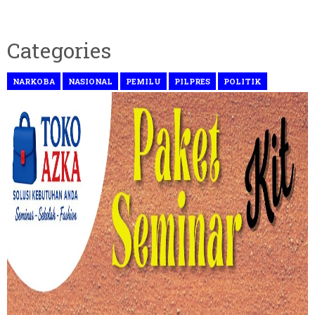
Categories
NARKOBA
NASIONAL
PEMILU
PILPRES
POLITIK