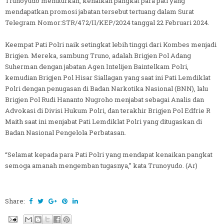
Trunoyudo menuturkan, kenaikan pangkat para pati yang
mendapatkan promosi jabatan tersebut tertuang dalam Surat
Telegram Nomor:STR/472/II/KEP/2024 tanggal 22 Februari 2024.
Keempat Pati Polri naik setingkat lebih tinggi dari Kombes menjadi
Brigjen. Mereka, sambung Truno, adalah Brigjen Pol Adang
Suherman dengan jabatan Agen Intelijen Baintelkam Polri,
kemudian Brigjen Pol Hisar Siallagan yang saat ini Pati Lemdiklat
Polri dengan penugasan di Badan Narkotika Nasional (BNN), lalu
Brigjen Pol Rudi Hananto Nugroho menjabat sebagai Analis dan
Advokasi di Divisi Hukum Polri, dan terakhir Brigjen Pol Edfrie R
Maith saat ini menjabat Pati Lemdiklat Polri yang ditugaskan di
Badan Nasional Pengelola Perbatasan.
“Selamat kepada para Pati Polri yang mendapat kenaikan pangkat
semoga amanah mengemban tugasnya,” kata Trunoyudo. (Ar)
Share: