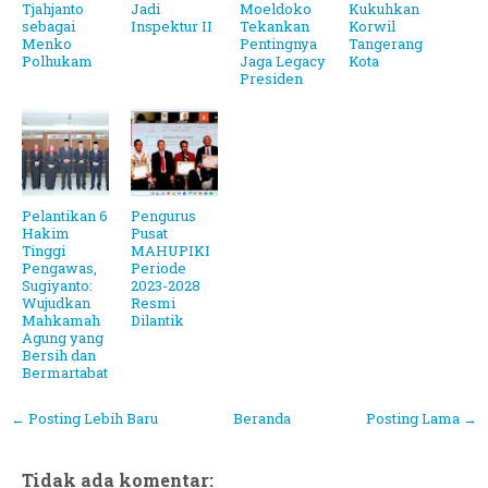
Tjahjanto
Jadi
Moeldoko
Kukuhkan
sebagai
Inspektur II
Tekankan
Korwil
Menko
Pentingnya
Tangerang
Polhukam
Jaga Legacy
Kota
Presiden
Pelantikan 6
Pengurus
Hakim
Pusat
Tinggi
MAHUPIKI
Pengawas,
Periode
Sugiyanto:
2023-2028
Wujudkan
Resmi
Mahkamah
Dilantik
Agung yang
Bersih dan
Bermartabat
← Posting Lebih Baru
Beranda
Posting Lama →
Tidak ada komentar: