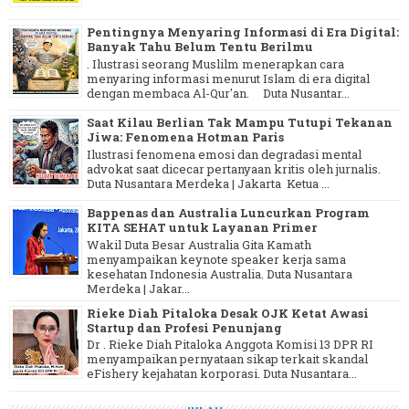
Pentingnya Menyaring Informasi di Era Digital:
Banyak Tahu Belum Tentu Berilmu
. Ilustrasi seorang Muslilm menerapkan cara
menyaring informasi menurut Islam di era digital
dengan membaca Al-Qur'an. Duta Nusantar...
Saat Kilau Berlian Tak Mampu Tutupi Tekanan
Jiwa: Fenomena Hotman Paris
Ilustrasi fenomena emosi dan degradasi mental
advokat saat dicecar pertanyaan kritis oleh jurnalis.
Duta Nusantara Merdeka | Jakarta Ketua ...
Bappenas dan Australia Luncurkan Program
KITA SEHAT untuk Layanan Primer
Wakil Duta Besar Australia Gita Kamath
menyampaikan keynote speaker kerja sama
kesehatan Indonesia Australia. Duta Nusantara
Merdeka | Jakar...
Rieke Diah Pitaloka Desak OJK Ketat Awasi
Startup dan Profesi Penunjang
Dr . Rieke Diah Pitaloka Anggota Komisi 13 DPR RI
menyampaikan pernyataan sikap terkait skandal
eFishery kejahatan korporasi. Duta Nusantara...