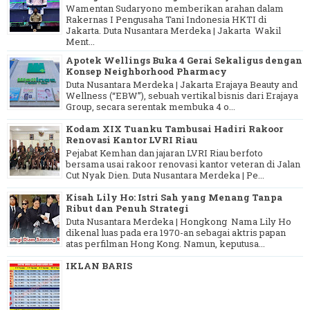
Wamentan Sudaryono memberikan arahan dalam
Rakernas I Pengusaha Tani Indonesia HKTI di
Jakarta. Duta Nusantara Merdeka | Jakarta Wakil
Ment...
Apotek Wellings Buka 4 Gerai Sekaligus dengan
Konsep Neighborhood Pharmacy
Duta Nusantara Merdeka | Jakarta Erajaya Beauty and
Wellness (“EBW”), sebuah vertikal bisnis dari Erajaya
Group, secara serentak membuka 4 o...
Kodam XIX Tuanku Tambusai Hadiri Rakoor
Renovasi Kantor LVRI Riau
Pejabat Kemhan dan jajaran LVRI Riau berfoto
bersama usai rakoor renovasi kantor veteran di Jalan
Cut Nyak Dien. Duta Nusantara Merdeka | Pe...
Kisah Lily Ho: Istri Sah yang Menang Tanpa
Ribut dan Penuh Strategi
Duta Nusantara Merdeka | Hongkong Nama Lily Ho
dikenal luas pada era 1970-an sebagai aktris papan
atas perfilman Hong Kong. Namun, keputusa...
IKLAN BARIS