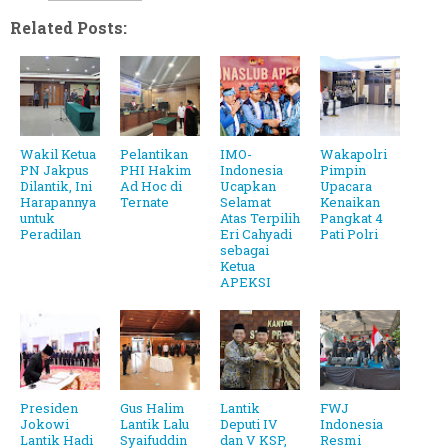
Related Posts:
Wakil Ketua
Pelantikan
IMO-
Wakapolri
PN Jakpus
PHI Hakim
Indonesia
Pimpin
Dilantik, Ini
Ad Hoc di
Ucapkan
Upacara
Harapannya
Ternate
Selamat
Kenaikan
untuk
Atas Terpilih
Pangkat 4
Peradilan
Eri Cahyadi
Pati Polri
sebagai
Ketua
APEKSI
Presiden
Gus Halim
Lantik
FWJ
Jokowi
Lantik Lalu
Deputi IV
Indonesia
Lantik Hadi
Syaifuddin
dan V KSP,
Resmi