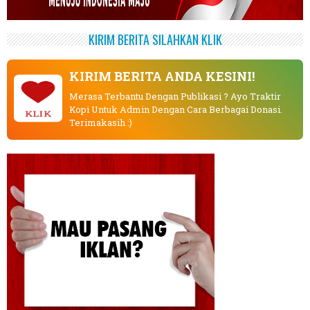
KIRIM BERITA SILAHKAN KLIK
KIRIM BERITA ANDA KESINI!
Merasa Terbantu Dengan Publikasi ? Ayo Traktir
Kopi Untuk Admin Dengan Cara Berbagai Donasi.
KLIK
Terimakasih :)