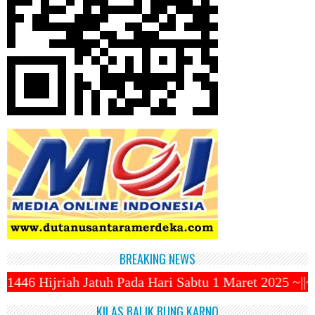
BREAKING NEWS
da Hari Sabtu 1 Maret 2025 ~||~ 1 Syawal Jatuh Pada
KILAS BALIK BUNG KARNO