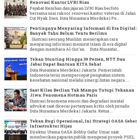
Renovasi Kantor LVRI Riau
Pejabat Kemhan dan jajaran LVRI Riau berfoto
bersama usai rakoor renovasi kantor veteran di Jalan
Cut Nyak Dien. Duta Nusantara Merdeka | Pe...
Pentingnya Menyaring Informasi di Era Digital:
Banyak Tahu Belum Tentu Berilmu
. Ilustrasi seorang Muslilm menerapkan cara
menyaring informasi menurut Islam di era digital
dengan membaca Al-Qur'an. Duta Nusantar...
Tekan Stunting Hingga 39 Persen, NTT Dan
Jabar Dapat Bantuan KITA Sehat
Duta Nusantara Merdeka | Jakarta Pemerintah
Indonesia terus mempercepat penguatan sistem
kesehatan nasional melalui sinergi lintas negara. ...
Saat Kilau Berlian Tak Mampu Tutupi Tekanan
Jiwa: Fenomena Hotman Paris
Ilustrasi fenomena emosi dan degradasi mental
advokat saat dicecar pertanyaan kritis oleh jurnalis.
Duta Nusantara Merdeka | Jakarta Ketua ...
Tekan Rugi Operasional, Ini Strategi OASA Geber
Infrastruktur Hijau
Direktur Utama OASA Bobby Gafur Umar saat
memberikan paparan publik mengenai proyek PSEL