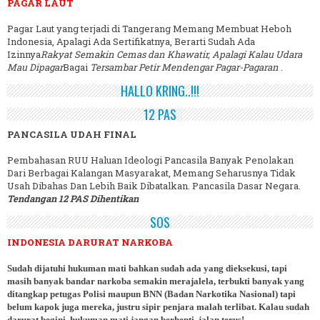
PAGAR LAUT
Pagar Laut yang terjadi di Tangerang Memang Membuat Heboh
Indonesia, Apalagi Ada Sertifikatnya, Berarti Sudah Ada
Izinnya
Rakyat Semakin Cemas dan Khawatir, Apalagi Kalau Udara
Mau Dipagar
Bagai
Tersambar Petir Mendengar Pagar-Pagaran
.
HALLO KRING..!!!
12 PAS
PANCASILA UDAH FINAL
Pembahasan RUU Haluan Ideologi Pancasila Banyak Penolakan
Dari Berbagai Kalangan Masyarakat, Memang Seharusnya Tidak
Usah Dibahas Dan Lebih Baik Dibatalkan. Pancasila Dasar Negara.
Tendangan 12 PAS Dihentikan
SOS
INDONESIA DARURAT NARKOBA
Sudah dijatuhi hukuman mati bahkan sudah ada yang dieksekusi, tapi
masih banyak bandar narkoba semakin merajalela, terbukti banyak yang
ditangkap petugas Polisi maupun BNN (Badan Narkotika Nasional) tapi
belum kapok juga mereka, justru sipir penjara malah terlibat. Kalau sudah
darurat begini, hukuman mati jangan berhenti, jalan terus!.