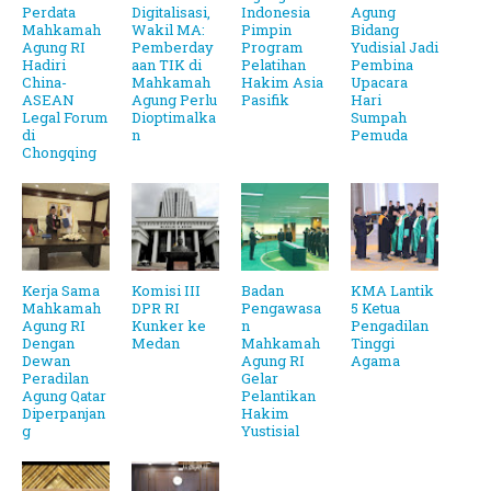
Perdata
Digitalisasi,
Indonesia
Agung
Mahkamah
Wakil MA:
Pimpin
Bidang
Agung RI
Pemberday
Program
Yudisial Jadi
Hadiri
aan TIK di
Pelatihan
Pembina
China-
Mahkamah
Hakim Asia
Upacara
ASEAN
Agung Perlu
Pasifik
Hari
Legal Forum
Dioptimalka
Sumpah
di
n
Pemuda
Chongqing
Kerja Sama
Komisi III
Badan
KMA Lantik
Mahkamah
DPR RI
Pengawasa
5 Ketua
Agung RI
Kunker ke
n
Pengadilan
Dengan
Medan
Mahkamah
Tinggi
Dewan
Agung RI
Agama
Peradilan
Gelar
Agung Qatar
Pelantikan
Diperpanjan
Hakim
g
Yustisial