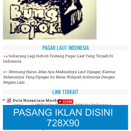
PAGAR LAUT INDONESIA
~>
Sekarang Lagi Heboh Tentang Pagar Laut Yang Terjadi Di
Indonesia
<~
Memang Harus Jelas Apa Maksudnya Laut Dipagar, Karena
Seharusnya Yang Dipagar itu Batas Wilayah Indonesia Dengan
Negara Lain
LINK TERKAIT
Duta Nusantara Merdeka
HKTI Gelar Pelantikan DPN dan Rakernas I
Pengusaha Tani Indonesia
-
*Prosesi
Pelantikan DPN Pengusaha Tani Indonesia
HKTI oleh Dr. Sudaryono di Jakarta.* Duta
Nusantara Merdeka | Jakarta Himpunan
Pengusaha Tani Indonesia ...