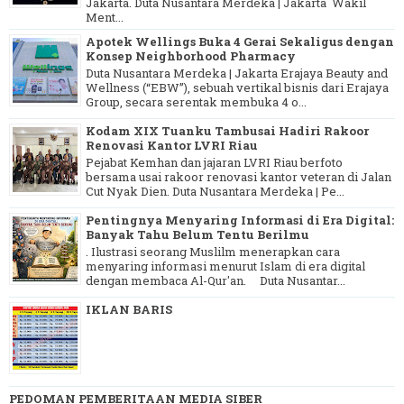
Jakarta. Duta Nusantara Merdeka | Jakarta Wakil
Ment...
Apotek Wellings Buka 4 Gerai Sekaligus dengan
Konsep Neighborhood Pharmacy
Duta Nusantara Merdeka | Jakarta Erajaya Beauty and
Wellness (“EBW”), sebuah vertikal bisnis dari Erajaya
Group, secara serentak membuka 4 o...
Kodam XIX Tuanku Tambusai Hadiri Rakoor
Renovasi Kantor LVRI Riau
Pejabat Kemhan dan jajaran LVRI Riau berfoto
bersama usai rakoor renovasi kantor veteran di Jalan
Cut Nyak Dien. Duta Nusantara Merdeka | Pe...
Pentingnya Menyaring Informasi di Era Digital:
Banyak Tahu Belum Tentu Berilmu
. Ilustrasi seorang Muslilm menerapkan cara
menyaring informasi menurut Islam di era digital
dengan membaca Al-Qur'an. Duta Nusantar...
IKLAN BARIS
PEDOMAN PEMBERITAAN MEDIA SIBER