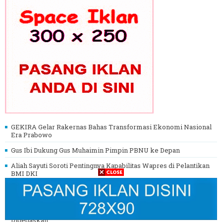
GEKIRA Gelar Rakernas Bahas Transformasi Ekonomi Nasional
Era Prabowo
Gus Ibi Dukung Gus Muhaimin Pimpin PBNU ke Depan
Aliah Sayuti Soroti Pentingnya Kapabilitas Wapres di Pelantikan
BMI DKI
Megawati Sedih Lihat KPK, Presiden Prabowo Turun Tangan
Langsung
Prabowo Beri Amnesti Hasto, DPR Setujui 1.116 Terpidana
Dibebaskan