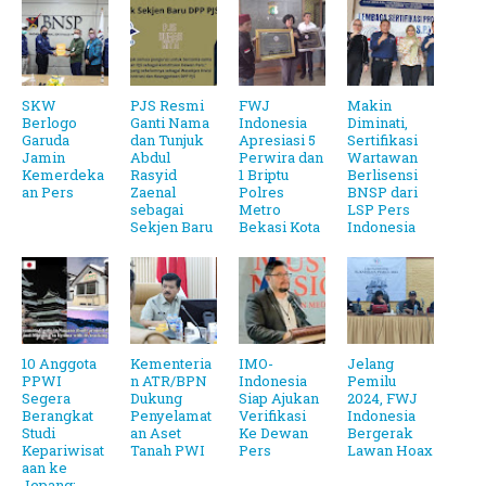
SKW
PJS Resmi
FWJ
Makin
Berlogo
Ganti Nama
Indonesia
Diminati,
Garuda
dan Tunjuk
Apresiasi 5
Sertifikasi
Jamin
Abdul
Perwira dan
Wartawan
Kemerdeka
Rasyid
1 Briptu
Berlisensi
an Pers
Zaenal
Polres
BNSP dari
sebagai
Metro
LSP Pers
Sekjen Baru
Bekasi Kota
Indonesia
10 Anggota
Kementeria
IMO-
Jelang
PPWI
n ATR/BPN
Indonesia
Pemilu
Segera
Dukung
Siap Ajukan
2024, FWJ
Berangkat
Penyelamat
Verifikasi
Indonesia
Studi
an Aset
Ke Dewan
Bergerak
Kepariwisat
Tanah PWI
Pers
Lawan Hoax
aan ke
Jepang: