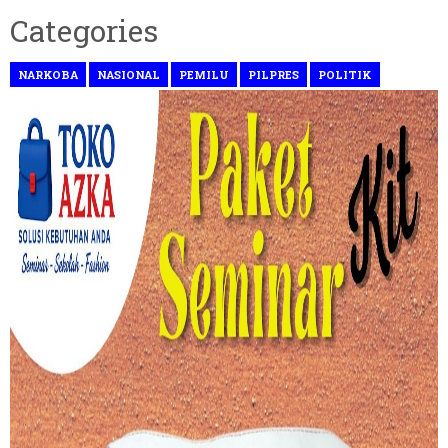
Categories
NARKOBA
NASIONAL
PEMILU
PILPRES
POLITIK