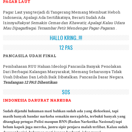
PAGAR LAUT
Pagar Laut yang terjadi di Tangerang Memang Membuat Heboh
Indonesia, Apalagi Ada Sertifikatnya, Berarti Sudah Ada
Izinnya
Rakyat Semakin Cemas dan Khawatir, Apalagi Kalau Udara
Mau Dipagar
Bagai
Tersambar Petir Mendengar Pagar-Pagaran
.
HALLO KRING..!!!
12 PAS
PANCASILA UDAH FINAL
Pembahasan RUU Haluan Ideologi Pancasila Banyak Penolakan
Dari Berbagai Kalangan Masyarakat, Memang Seharusnya Tidak
Usah Dibahas Dan Lebih Baik Dibatalkan. Pancasila Dasar Negara.
Tendangan 12 PAS Dihentikan
SOS
INDONESIA DARURAT NARKOBA
Sudah dijatuhi hukuman mati bahkan sudah ada yang dieksekusi, tapi
masih banyak bandar narkoba semakin merajalela, terbukti banyak yang
ditangkap petugas Polisi maupun BNN (Badan Narkotika Nasional) tapi
belum kapok juga mereka, justru sipir penjara malah terlibat. Kalau sudah