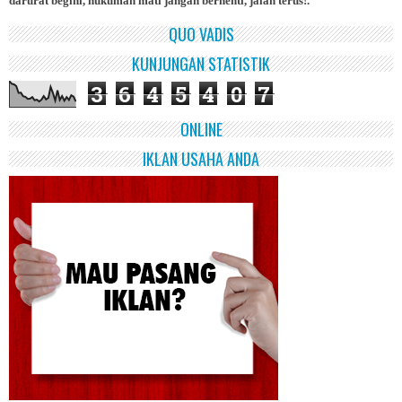
darurat begini, hukuman mati jangan berhenti, jalan terus!.
QUO VADIS
KUNJUNGAN STATISTIK
3
6
4
5
4
0
7
ONLINE
IKLAN USAHA ANDA