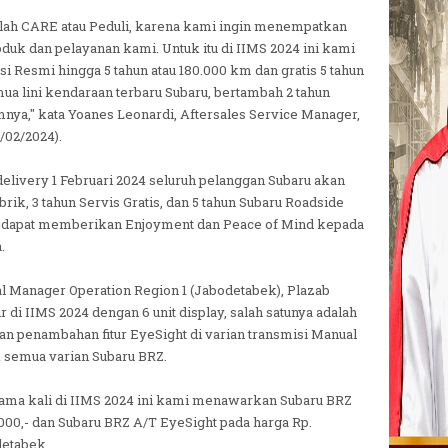
dalah CARE atau Peduli, karena kami ingin menempatkan
duk dan pelayanan kami. Untuk itu di IIMS 2024 ini kami
Resmi hingga 5 tahun atau 180.000 km dan gratis 5 tahun
ua lini kendaraan terbaru Subaru, bertambah 2 tahun
ya," kata Yoanes Leonardi, Aftersales Service Manager,
/02/2024).
elivery 1 Februari 2024 seluruh pelanggan Subaru akan
rik, 3 tahun Servis Gratis, dan 5 tahun Subaru Roadside
p dapat memberikan Enjoyment dan Peace of Mind kepada
.
al Manager Operation Region 1 (Jabodetabek), Plazab
 di IIMS 2024 dengan 6 unit display, salah satunya adalah
n penambahan fitur EyeSight di varian transmisi Manual
 semua varian Subaru BRZ.
tama kali di IIMS 2024 ini kami menawarkan Subaru BRZ
000,- dan Subaru BRZ A/T EyeSight pada harga Rp.
detabek.