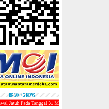
BREAKING NEWS
da Tanggal 31 Maret 2025 ~||~ Muhammadiyah Luncurka