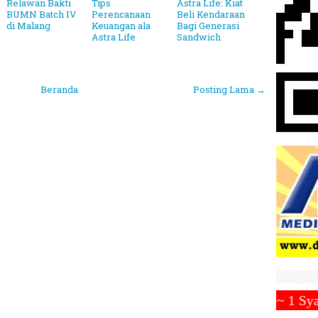
Relawan Bakti
Tips
Astra Life: Kiat
BUMN Batch IV
Perencanaan
Beli Kendaraan
di Malang
Keuangan ala
Bagi Generasi
Astra Life
Sandwich
Beranda
Posting Lama →
ada Hari Sabtu 1 Maret 2025 ~||~ 1 Syawal Jatuh Pa