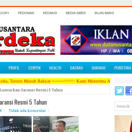
EGORY
PEDOMAN
REDAKSI
MEDIA SIBER
IKLAN BARIS
PROFIL
CERPEN
HEALTH
DAERAH
DAKWAH
PERISTIWA
uh Rakyat ~~~~~>>>>> Kami Menerima Artikel, Opini, Berita Kegiatan,
 Luncurkan Garansi Resmi 5 Tahun
aransi Resmi 5 Tahun
M
Tidak ada komentar