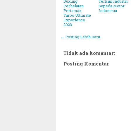
Dukung
Terkini Industri
Perhelatan
Sepeda Motor
Pertamax
Indonesia
Turbo Ultimate
Experience
2023
← Posting Lebih Baru
Tidak ada komentar:
Posting Komentar
hammadiyah Tetapkan 1 Ramadhan 1446 Hijriah Jatuh P