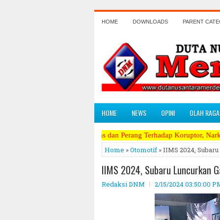
HOME
DOWNLOADS
PARENT CAT
HOME
NEWS
OPINI
OLAH RAGA
ngkritik Terpanas dan Perang Terhadap Koruptor, Narkoba, Teroris Mus
Home
»
Otomotif
» IIMS 2024, Subaru
IIMS 2024, Subaru Luncurkan G
Redaksi DNM
2/15/2024 03:50:00 P