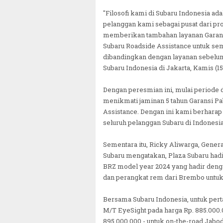
"Filosofi kami di Subaru Indonesia a
pelanggan kami sebagai pusat dari pro
memberikan tambahan layanan Garansi 
Subaru Roadside Assistance untuk sem
dibandingkan dengan layanan sebelumn
Subaru Indonesia di Jakarta, Kamis (15
Dengan peresmian ini, mulai periode d
menikmati jaminan 5 tahun Garansi Pab
Assistance. Dengan ini kami berhara
seluruh pelanggan Subaru di Indonesia
Sementara itu, Ricky Aliwarga, Gener
Subaru mengatakan, Plaza Subaru hadir
BRZ model year 2024 yang hadir denga
dan perangkat rem dari Brembo untuk
Bersama Subaru Indonesia, untuk per
M/T EyeSight pada harga Rp. 885.000.
895.000.000,- untuk on-the-road Jabo