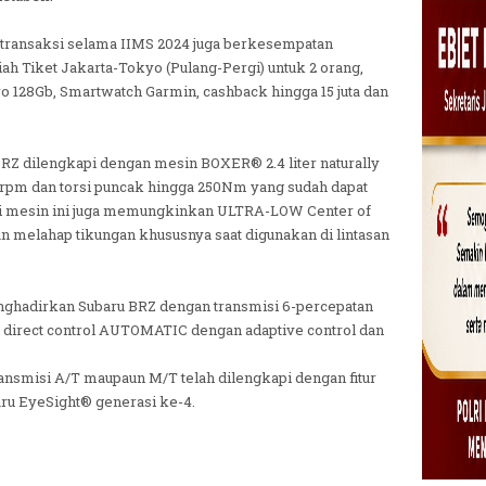
 transaksi selama IIMS 2024 juga berkesempatan
ah Tiket Jakarta-Tokyo (Pulang-Pergi) untuk 2 orang,
o 128Gb, Smartwatch Garmin, cashback hingga 15 juta dan
RZ dilengkapi dengan mesin BOXER® 2.4 liter naturally
 rpm dan torsi puncak hingga 250Nm yang sudah dapat
si mesin ini juga memungkinkan ULTRA-LOW Center of
melahap tikungan khususnya saat digunakan di lintasan
nghadirkan Subaru BRZ dengan transmisi 6-percepatan
direct control AUTOMATIC dengan adaptive control dan
ransmisi A/T maupaun M/T telah dilengkapi dengan fitur
ru EyeSight® generasi ke-4.