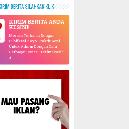
KIRIM BERITA SILAHKAN KLIK
KIRIM BERITA ANDA
KESINI!
Merasa Terbantu Dengan
K
Publikasi ? Ayo Traktir Kopi
Untuk Admin Dengan Cara
Berbagai Donasi. Terimakasih
:)