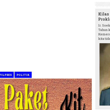
Kilas
Prokl
Ir. Soe
Tahun k
Kemerd
kita tida
PILPRES
POLITIK