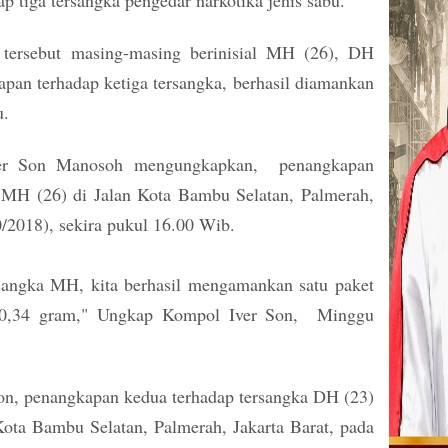
p tiga tersangka pengedar narkotika jenis sabu.
 tersebut masing-masing berinisial MH (26), DH
apan terhadap ketiga tersangka, berhasil diamankan
u.
er Son Manosoh mengungkapkan, penangkapan
a MH (26) di Jalan Kota Bambu Selatan, Palmerah,
0/2018), sekira pukul 16.00 Wib.
sangka MH, kita berhasil mengamankan satu paket
rat 0,34 gram," Ungkap Kompol Iver Son, Minggu
on, penangkapan kedua terhadap tersangka DH (23)
Kota Bambu Selatan, Palmerah, Jakarta Barat, pada