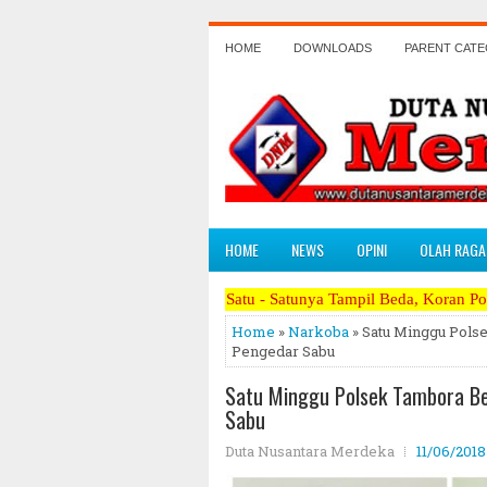
HOME
DOWNLOADS
PARENT CAT
HOME
NEWS
OPINI
OLAH RAGA
Satu - Satunya Tampil Beda, Koran Politik Paling Berani Me
Home
»
Narkoba
» Satu Minggu Pols
Pengedar Sabu
Satu Minggu Polsek Tambora B
Sabu
Duta Nusantara Merdeka
11/06/2018