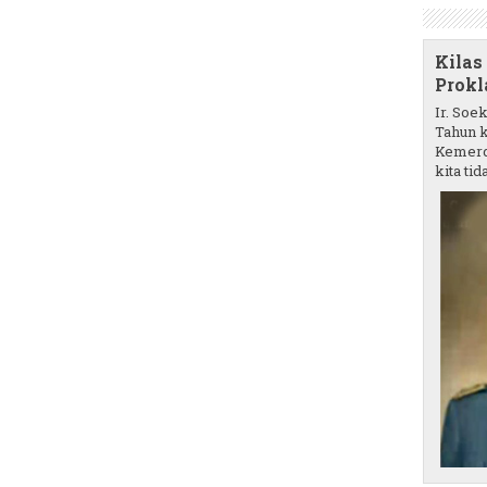
Kilas
Prokl
Ir. Soe
Tahun k
Kemerd
kita tida