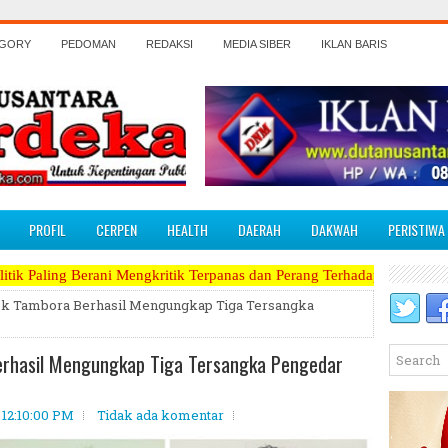
EGORY
PEDOMAN
REDAKSI
MEDIA SIBER
IKLAN BARIS
PROFIL
CERPEN
HEALTH
DAERAH
DAKWAH
PERISTIWA
ngkritik Terpanas dan Perang Terhadap Koruptor, Narkoba, Teroris Mu
ek Tambora Berhasil Mengungkap Tiga Tersangka
erhasil Mengungkap Tiga Tersangka Pengedar
 12:10:00 PM
Tidak ada komentar