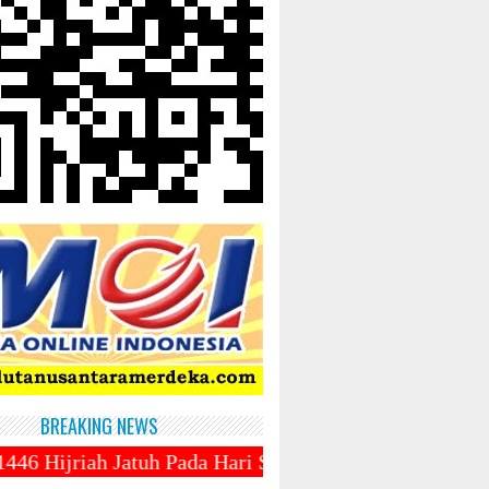
BREAKING NEWS
Pada Hari Sabtu 1 Maret 2025 ~||~ 1 Syawal Jatuh P