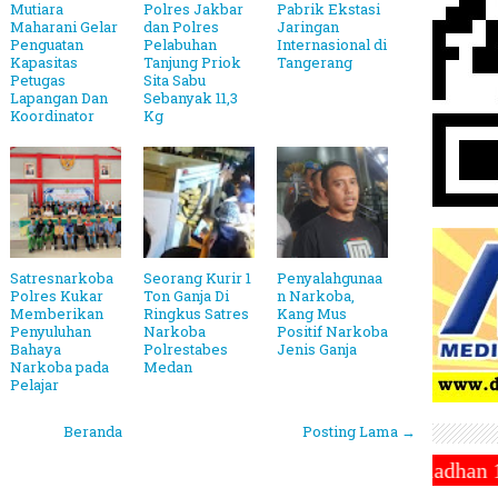
Mutiara
Polres Jakbar
Pabrik Ekstasi
Maharani Gelar
dan Polres
Jaringan
Penguatan
Pelabuhan
Internasional di
Kapasitas
Tanjung Priok
Tangerang
Petugas
Sita Sabu
Lapangan Dan
Sebanyak 11,3
Koordinator
Kg
Satresnarkoba
Seorang Kurir 1
Penyalahgunaa
Polres Kukar
Ton Ganja Di
n Narkoba,
Memberikan
Ringkus Satres
Kang Mus
Penyuluhan
Narkoba
Positif Narkoba
Bahaya
Polrestabes
Jenis Ganja
Narkoba pada
Medan
Pelajar
Beranda
Posting Lama →
uhammadiyah Tetapkan 1 Ramadhan 1446 Hijriah Jatuh 