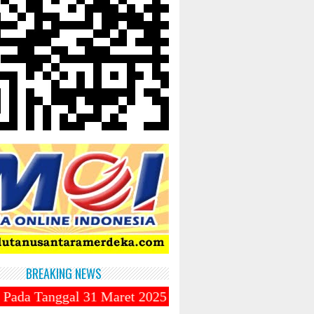
BREAKING NEWS
31 Maret 2025 ~||~ Muhammadiyah Luncurkan Ojek Onli