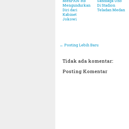
MenPAN-RB
Sandiaga Uno
Mengundurkan
Di Stadion
Diri dari
Teladan Medan
Kabinet
Jokowi
← Posting Lebih Baru
Tidak ada komentar:
Posting Komentar
Tetapkan 1 Ramadhan 1446 Hijriah Jatuh Pada Hari Sa