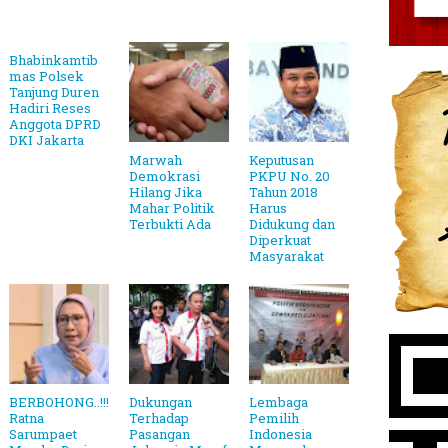
Bhabinkamtib
mas Polsek
Tanjung Duren
Hadiri Reses
Anggota DPRD
DKI Jakarta
Marwah
Keputusan
Demokrasi
PKPU No. 20
Hilang Jika
Tahun 2018
Mahar Politik
Harus
Terbukti Ada
Didukung dan
Diperkuat
Masyarakat
BERBOHONG..!!!
Dukungan
Lembaga
Ratna
Terhadap
Pemilih
Sarumpaet
Pasangan
Indonesia