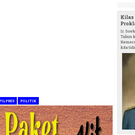
Kilas
Prokl
Ir. Soe
Tahun k
Kemerd
kita tida
PILPRES
POLITIK