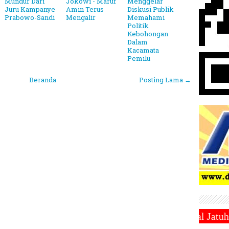
Mundur Dari
Jokowi - Maruf
Menggelar
Juru Kampanye
Amin Terus
Diskusi Publik
Prabowo-Sandi
Mengalir
Memahami
Politik
Kebohongan
Dalam
Kacamata
Pemilu
Beranda
Posting Lama →
btu 1 Maret 2025 ~||~ 1 Syawal Jatuh Pada Tanggal 