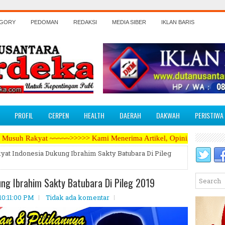
EGORY
PEDOMAN
REDAKSI
MEDIA SIBER
IKLAN BARIS
PROFIL
CERPEN
HEALTH
DAERAH
DAKWAH
PERISTIWA
~>>>>> Kami Menerima Artikel, Opini, Berita Kegiatan, Iklan Pariwar
at Indonesia Dukung Ibrahim Sakty Batubara Di Pileg
ng Ibrahim Sakty Batubara Di Pileg 2019
 10:11:00 PM
Tidak ada komentar