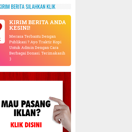
KIRIM BERITA SILAHKAN KLIK
KIRIM BERITA ANDA
KESINI!
Merasa Terbantu Dengan
K
Publikasi ? Ayo Traktir Kopi
Untuk Admin Dengan Cara
Berbagai Donasi. Terimakasih
:)