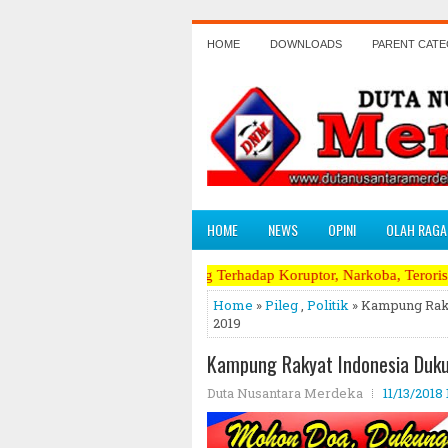
HOME
DOWNLOADS
PARENT CAT
HOME
NEWS
OPINI
OLAH RAGA
nas dan Perang Terhadap Koruptor, Narkoba, Teroris Musuh Rakyat ~~~~
Home
»
Pileg
,
Politik
» Kampung Raky
2019
Kampung Rakyat Indonesia Duku
Duta Nusantara Merdeka
11/13/2018