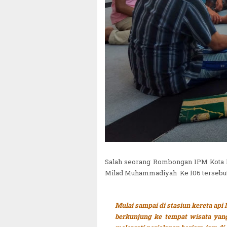
Salah seorang Rombongan IPM Kota M
Milad Muhammadiyah Ke 106 tersebut
Mulai sampai di stasiun kereta ap
berkunjung ke tempat wisata yang 