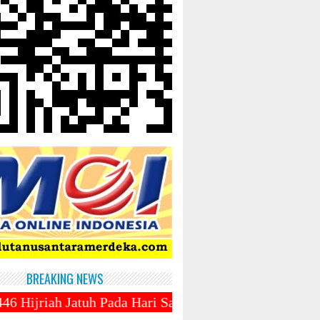
BREAKING NEWS
ada Hari Sabtu 1 Maret 2025 ~||~ 1 Syawal Jatuh Pa