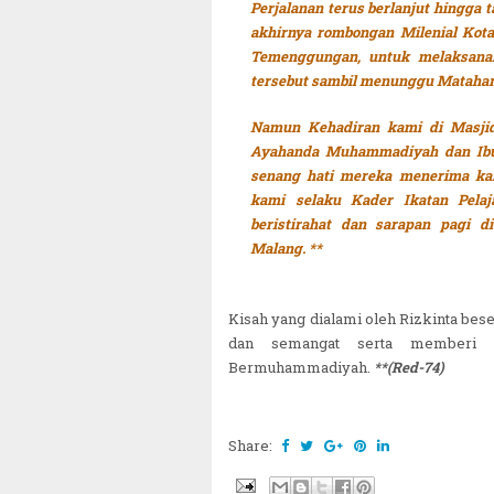
Perjalanan terus berlanjut hingga
akhirnya rombongan Milenial K
Temenggungan, untuk melaksanaka
tersebut sambil menunggu Matahari
Namun Kehadiran kami di Masji
Ayahanda Muhammadiyah dan Ibun
senang hati mereka menerima ka
kami selaku Kader Ikatan Pel
beristirahat dan sarapan pagi
Malang. **
Kisah yang dialami oleh Rizkinta bes
dan semangat serta memberi 
Bermuhammadiyah.
**(Red-74)
Share:
~||~ Mu