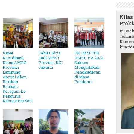
Kilas
Prokl
Ir. Soe
Tahun k
Kemerd
kita tida
Rapat
Fahira Idris
PK IMM FEB
Koordinasi,
Jadi MPKT
UMSU P.A 20/21
Ketua AMPG
Provinsi DKI
Sukses
Provinsi
Jakarta
Mengadakan
Lampung
Pengkaderan
Aprozi Alam
di Masa
Berikan
Pandemi
Bantuan
Seragam ke
Pengurus
Kabupaten/Kota