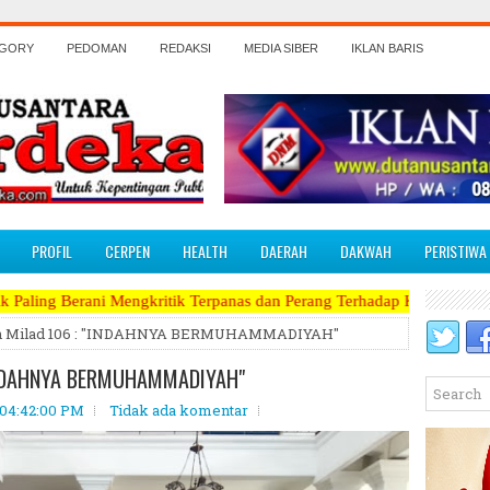
EGORY
PEDOMAN
REDAKSI
MEDIA SIBER
IKLAN BARIS
PROFIL
CERPEN
HEALTH
DAERAH
DAKWAH
PERISTIWA
gkritik Terpanas dan Perang Terhadap Koruptor, Narkoba, Teroris Musu
nan Milad 106 : "INDAHNYA BERMUHAMMADIYAH"
 "INDAHNYA BERMUHAMMADIYAH"
 04:42:00 PM
Tidak ada komentar