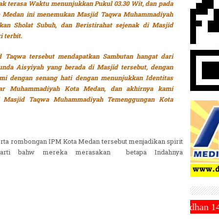
 tak terasa Waktu menunjukkan Pukul 03.30 Wit, dan pada
ota Medan ini menemukan Masjid Taqwa Muhammadiyah
n Sholat Subuh, dan Beristirahat sejenak di Masjid
 terbit.
d Taqwa tersebut mendapatkan Sambutan hangat dari
da Aisyiyah yang berada di Masjid tersebut, dengan
mi dengan senang hati dengan menunjukkan Identitas
ajar Muhammadiyah Kota Medan, dan akhirnya kami
 di Masjid Taqwa Muhammadiyah Temenggungan Kota
erta rombongan IPM Kota Medan tersebut menjadikan spirit
arti bahw mereka merasakan betapa Indahnya
hammadiyah Tetapkan 1 Ramadhan 1446 Hijriah Jatuh P