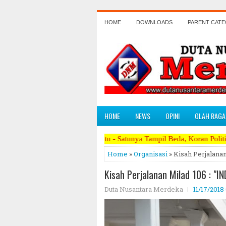
HOME
DOWNLOADS
PARENT CAT
HOME
NEWS
OPINI
OLAH RAGA
Satu - Satunya Tampil Beda, Koran Politik Paling Berani Men
Home
»
Organisasi
» Kisah Perjala
Kisah Perjalanan Milad 106 :
Duta Nusantara Merdeka
11/17/2018