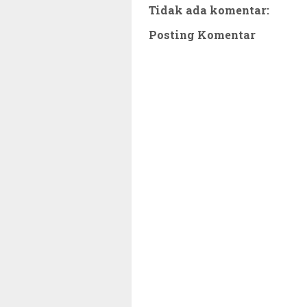
Tidak ada komentar:
Posting Komentar
~||~ Muhammadiyah Tetapkan 1