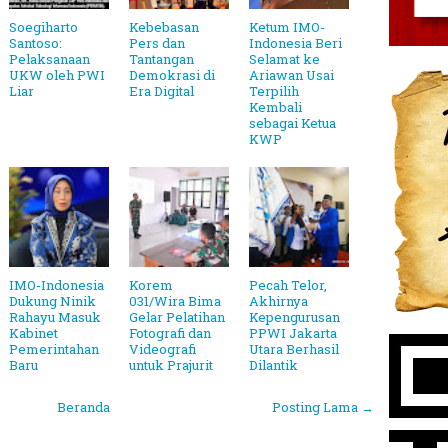
Soegiharto
Kebebasan
Ketum IMO-
Santoso:
Pers dan
Indonesia Beri
Pelaksanaan
Tantangan
Selamat ke
UKW oleh PWI
Demokrasi di
Ariawan Usai
Liar
Era Digital
Terpilih
Kembali
sebagai Ketua
KWP
IMO-Indonesia
Korem
Pecah Telor,
Dukung Ninik
031/Wira Bima
Akhirnya
Rahayu Masuk
Gelar Pelatihan
Kepengurusan
Kabinet
Fotografi dan
PPWI Jakarta
Pemerintahan
Videografi
Utara Berhasil
Baru
untuk Prajurit
Dilantik
Beranda
Posting Lama →