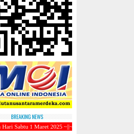
BREAKING NEWS
et 2025 ~||~ 1 Syawal Jatuh Pada Tanggal 31 Maret 2