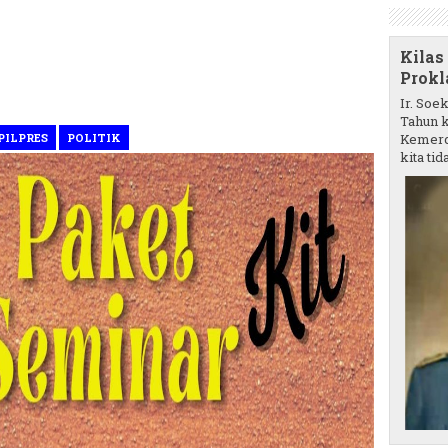
Kilas
Prokl
Ir. Soe
Tahun k
PILPRES
POLITIK
Kemerd
kita tida