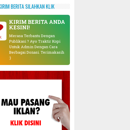
KIRIM BERITA SILAHKAN KLIK
KIRIM BERITA ANDA
KESINI!
Merasa Terbantu Dengan
K
Publikasi ? Ayo Traktir Kopi
Untuk Admin Dengan Cara
Berbagai Donasi. Terimakasih
:)