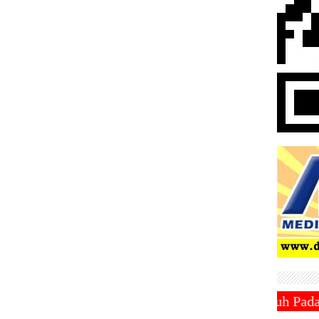
 Ramadhan 1446 Hijriah Jatuh Pada Hari Sabtu 1 Mar