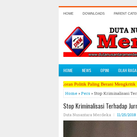
HOME
DOWNLOADS
PARENT CAT
HOME
NEWS
OPINI
OLAH RAGA
il Beda, Koran Politik Paling Berani Mengkritik Terpanas dan Perang
Home
»
Pers
» Stop Kriminalisasi Te
Stop Kriminalisasi Terhadap Jurn
Duta Nusantara Merdeka
11/25/2018