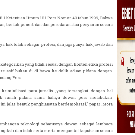
AB I Ketentuan Umum UU Pers Nomor 40 tahun 1999, Bahwa
n, bentuk penerbitan dan peredaran atau penyiaran secara
a hak tolak sebagai profesi, dan juga punya hak jawab dan
kategorikan yang tidak sesuai dengan konten etika profesi
persuasif bukan di di bawa ke delik aduan pidana dengan
ndang Pers .
riminilisasi para jurnalis ,yang tersangkut dengan hal
lik ranah pidana sama halnya dewan pers melakukan
i jelas bentuk penghianatan berdemokrasi," papar ,Mora
perkembangan teknologi seharusnya dewan sebagai lembaga
engikuti dan tidak serta merta mengambil keputusan secara