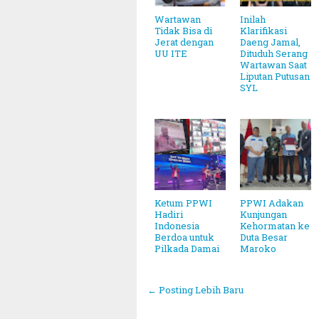
Wartawan
Inilah
Tidak Bisa di
Klarifikasi
Jerat dengan
Daeng Jamal,
UU ITE
Dituduh Serang
Wartawan Saat
Liputan Putusan
SYL
Ketum PPWI
PPWI Adakan
Hadiri
Kunjungan
Indonesia
Kehormatan ke
Berdoa untuk
Duta Besar
Pilkada Damai
Maroko
← Posting Lebih Baru