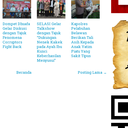
Dompet Dhuafa
SELASI Gelar
Kapolres
Gelar Diskusi
Talkshow
Pelabuhan
dengan Tajuk
dengan Tajuk
Belawan
Fenomena
“Dukungan
Berikan Tali
Corruptors
Nenek Kakek
Asih Kepada
Fight Back
pada Ayah Ibu
Anak Yatim
Kunci
Piatu Yang
Keberhasilan
Sakit Tipus
Menyusui”
Beranda
Posting Lama →