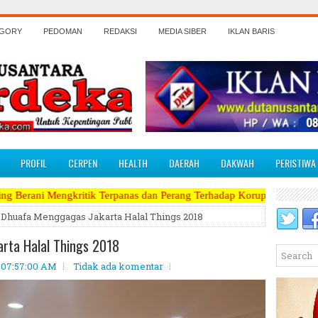
EGORY
PEDOMAN
REDAKSI
MEDIA SIBER
IKLAN BARIS
PROFIL
CERPEN
HEALTH
DAERAH
DAKWAH
PERISTIWA
ik Terpanas dan Perang Terhadap Koruptor, Narkoba, Teroris Musuh Ra
Dhuafa Menggagas Jakarta Halal Things 2018
rta Halal Things 2018
8 07:57:00 AM
Tidak ada komentar