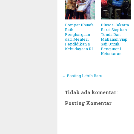
Dompet Dhuafa
Dinsos Jakarta
Raih
Barat Siapkan
Penghargaan
Tenda Dan
dari Menteri
Makanan Siap
Pendidikan &
Saji Untuk
Kebudayaan RI
Pengungsi
Kebakaran
← Posting Lebih Baru
Tidak ada komentar:
Posting Komentar