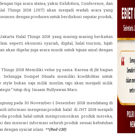
 dengan tiga acara utama, yakni Exhibition, Conference, dan
Halal Things 2018 (JHT) akan menjadi wadah acara yang
umen dengan produsen untuk berdiskusi seputar produk,
akarta Halal Things 2018 yang masing-masing berkaitan
am seperti ekonomi syariah, digital, halal tourism, hijab
an akan digelar juga acara musik untuk tujuan amal dengan
Things 2018 Memiliki velue yg sama. Karena di jht bagian
. Sehingga Dompet Dhuafa memiliki kredibilitas untuk
fe style bukan saja milik muslim tapi akan menjadi milik
tegis.” tutup drg. Imaam Rullyawan Mars.
langsung pada 30 November-1 Desember 2018 mendatang di
asih informasi mengenai produk halal di JHT 2018 menjadi
yedia produk halal untuk mempromosikan produk mereka,
i dan mencari informasi seluruh produk sesuai kebutuhan
i dengan syariat islam.
**(Red-130)