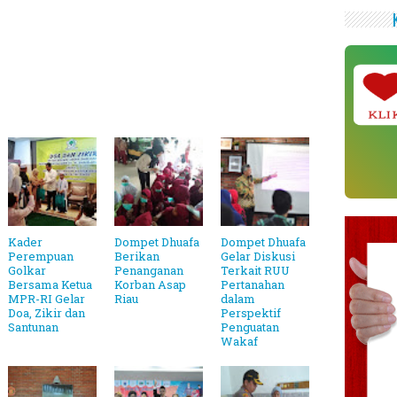
KLI
Kader
Dompet Dhuafa
Dompet Dhuafa
Perempuan
Berikan
Gelar Diskusi
Golkar
Penanganan
Terkait RUU
Bersama Ketua
Korban Asap
Pertanahan
MPR-RI Gelar
Riau
dalam
Doa, Zikir dan
Perspektif
Santunan
Penguatan
Wakaf