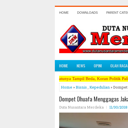
HOME
DOWNLOADS
PARENT CAT
HOME
NEWS
OPINI
OLAH RAGA
Satu - Satunya Tampil Beda, Koran Politik Paling Berani Mengkrit
Home
»
Bisnis
,
Kepedulian
» Dompet 
Dompet Dhuafa Menggagas Jaka
Duta Nusantara Merdeka
11/30/201