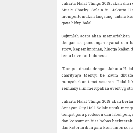
Jakarta Halal Things 2018i akan diisi
Music Charity. Selain itu Jakarta 
mempertemukan langsung antara kons
gaya hidup halal.
Sejumlah acara akan memeriahkan J
dengan isu pandangan syariat dan Isl
story, kepemimpinan, hingga kajian d
tema Love for Indonesia.
“Dompet dhuafa dengan Jakarta Halal 
charitynya Menuju ke kaum dhuafa
menyalurkan tepat sasaran. Halal li
semuanya.Ini merupakan event yg stra
Jakarta Halal Things 2018 akan ber
Senayan City Hall. Selain untuk meng
tempat para produsen dan label pen
dan konsumen bisa bebas berinteraks
dan ketertarikan para konsumen sesua