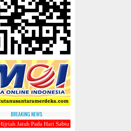
BREAKING NEWS
 Hari Sabtu 1 Maret 2025 ~||~ 1 Syawal Jatuh Pada T