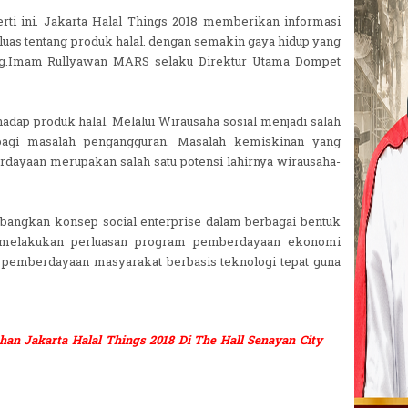
ti ini. Jakarta Halal Things 2018 memberikan informasi
uas tentang produk halal. dengan semakin gaya hidup yang
 drg.Imam Rullyawan MARS selaku Direktur Utama Dompet
hadap produk halal. Melalui Wirausaha sosial menjadi salah
bagi masalah pengangguran. Masalah kemiskinan yang
dayaan merupakan salah satu potensi lahirnya wirausaha-
angkan konsep social enterprise dalam berbagai bentuk
 melakukan perluasan program pemberdayaan ekonomi
a pemberdayaan masyarakat berbasis teknologi tepat guna
an Jakarta Halal Things 2018 Di The Hall Senayan City