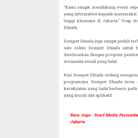
“Kami sangat mendukung event seper
yang informative kepada masyarakat l
tinggi khusunya di Jakarta.” Ucap
Dhuafa.
Dompet Dhuafa juga sangat peduli ter
satu solusi Dompet Dhuafa untuk 
diselesaikan dengan program pember
wirausaha sosial yang halal.
Kini Dompet Dhuafa sedang mengemb
programnya. Dompet Dhuafa terus
kerakyatan yang halal berbasis pad
yang murah dan aplikatif.
Baca Juga : Scarf Media Persembah
Jakarta