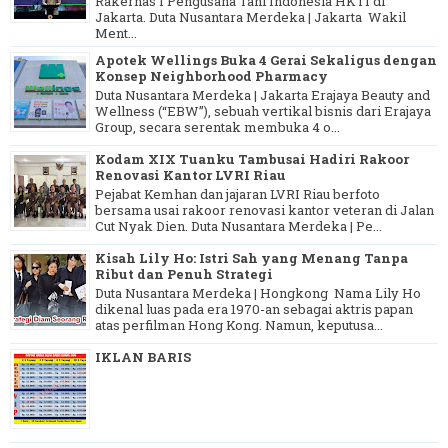
Rakernas I Pengusaha Tani Indonesia HKTI di
Jakarta. Duta Nusantara Merdeka | Jakarta Wakil
Ment...
Apotek Wellings Buka 4 Gerai Sekaligus dengan
Konsep Neighborhood Pharmacy
Duta Nusantara Merdeka | Jakarta Erajaya Beauty and
Wellness (“EBW”), sebuah vertikal bisnis dari Erajaya
Group, secara serentak membuka 4 o...
Kodam XIX Tuanku Tambusai Hadiri Rakoor
Renovasi Kantor LVRI Riau
Pejabat Kemhan dan jajaran LVRI Riau berfoto
bersama usai rakoor renovasi kantor veteran di Jalan
Cut Nyak Dien. Duta Nusantara Merdeka | Pe...
Kisah Lily Ho: Istri Sah yang Menang Tanpa
Ribut dan Penuh Strategi
Duta Nusantara Merdeka | Hongkong Nama Lily Ho
dikenal luas pada era 1970-an sebagai aktris papan
atas perfilman Hong Kong. Namun, keputusa...
IKLAN BARIS