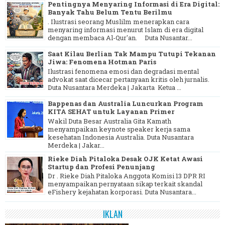
Pentingnya Menyaring Informasi di Era Digital:
Banyak Tahu Belum Tentu Berilmu
. Ilustrasi seorang Muslilm menerapkan cara
menyaring informasi menurut Islam di era digital
dengan membaca Al-Qur'an. Duta Nusantar...
Saat Kilau Berlian Tak Mampu Tutupi Tekanan
Jiwa: Fenomena Hotman Paris
Ilustrasi fenomena emosi dan degradasi mental
advokat saat dicecar pertanyaan kritis oleh jurnalis.
Duta Nusantara Merdeka | Jakarta Ketua ...
Bappenas dan Australia Luncurkan Program
KITA SEHAT untuk Layanan Primer
Wakil Duta Besar Australia Gita Kamath
menyampaikan keynote speaker kerja sama
kesehatan Indonesia Australia. Duta Nusantara
Merdeka | Jakar...
Rieke Diah Pitaloka Desak OJK Ketat Awasi
Startup dan Profesi Penunjang
Dr . Rieke Diah Pitaloka Anggota Komisi 13 DPR RI
menyampaikan pernyataan sikap terkait skandal
eFishery kejahatan korporasi. Duta Nusantara...
IKLAN