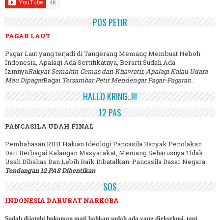
POS PETIR
PAGAR LAUT
Pagar Laut yang terjadi di Tangerang Memang Membuat Heboh
Indonesia, Apalagi Ada Sertifikatnya, Berarti Sudah Ada
Izinnya
Rakyat Semakin Cemas dan Khawatir, Apalagi Kalau Udara
Mau Dipagar
Bagai
Tersambar Petir Mendengar Pagar-Pagaran
.
HALLO KRING..!!!
12 PAS
PANCASILA UDAH FINAL
Pembahasan RUU Haluan Ideologi Pancasila Banyak Penolakan
Dari Berbagai Kalangan Masyarakat, Memang Seharusnya Tidak
Usah Dibahas Dan Lebih Baik Dibatalkan. Pancasila Dasar Negara.
Tendangan 12 PAS Dihentikan
SOS
INDONESIA DARURAT NARKOBA
Sudah dijatuhi hukuman mati bahkan sudah ada yang dieksekusi, tapi