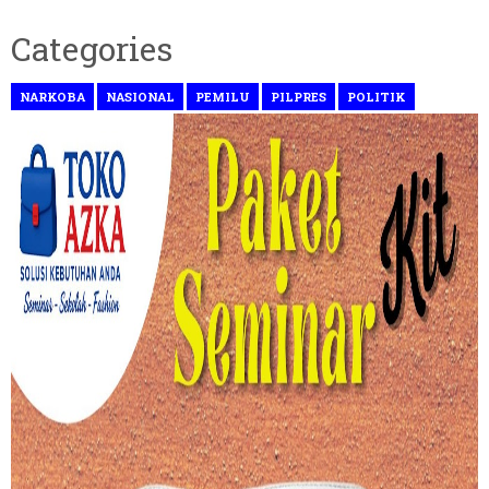
Categories
NARKOBA
NASIONAL
PEMILU
PILPRES
POLITIK