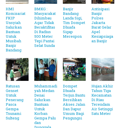
HMI
BMKG :
Banjir
Antisipasi
Komisariat
Masyarakat
Bandang
Banjir
FKIP
Dihimbau
Landa Sigi,
Polres
Unsyiah
Agar Tidak
Tim Dompet
Jakarta
Salurkan
Beraktifitas
Dhuafa
Barat Gelar
Bantuan
Di Radius
Sigap
Apel
Untuk
500 Meter
Merespon
Kesiapsiaga
Musibah
Tepi Pantai
an Banjir
Banjir
Selat Sunda
Bandang
Ratusan
Muhammadi
Dompet
Hujan Akhir
Genset
yah Medan
Dhuafa
Tahun Tiga
Untuk
Denai
Terjun Bantu
Kecamatan
Penerang
Salurkan
Bersihkan
Di Riau
Pasca
Bantuan
Akses Jalan
Terendam
Gempa
Untuk
Dan Dapur
Air Setinggi
Tsunami
Korban
Umum Bagi
Satu Meter
Sulteng
Gempa Palu
Pengungsi
dan
Donggala