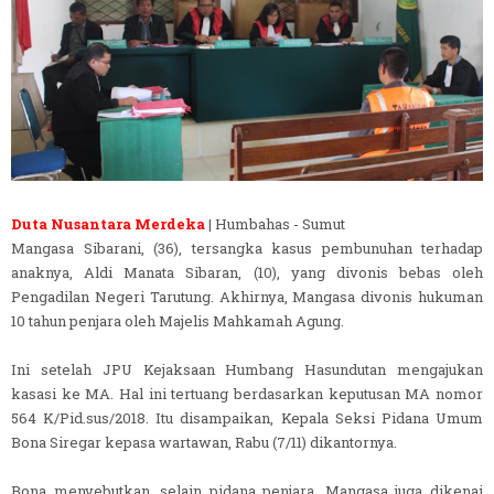
Duta Nusantara Merdeka
| Humbahas - Sumut
Mangasa Sibarani, (36), tersangka kasus pembunuhan terhadap
anaknya, Aldi Manata Sibaran, (10), yang divonis bebas oleh
Pengadilan Negeri Tarutung. Akhirnya, Mangasa divonis hukuman
10 tahun penjara oleh Majelis Mahkamah Agung.
Ini setelah JPU Kejaksaan Humbang Hasundutan mengajukan
kasasi ke MA. Hal ini tertuang berdasarkan keputusan MA nomor
564 K/Pid.sus/2018. Itu disampaikan, Kepala Seksi Pidana Umum
Bona Siregar kepasa wartawan, Rabu (7/11) dikantornya.
Bona menyebutkan, selain pidana penjara, Mangasa juga dikenai