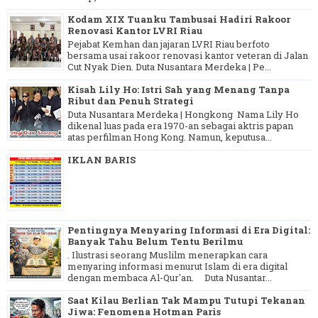
Kodam XIX Tuanku Tambusai Hadiri Rakoor
Renovasi Kantor LVRI Riau
Pejabat Kemhan dan jajaran LVRI Riau berfoto
bersama usai rakoor renovasi kantor veteran di Jalan
Cut Nyak Dien. Duta Nusantara Merdeka | Pe...
Kisah Lily Ho: Istri Sah yang Menang Tanpa
Ribut dan Penuh Strategi
Duta Nusantara Merdeka | Hongkong Nama Lily Ho
dikenal luas pada era 1970-an sebagai aktris papan
atas perfilman Hong Kong. Namun, keputusa...
IKLAN BARIS
Pentingnya Menyaring Informasi di Era Digital:
Banyak Tahu Belum Tentu Berilmu
. Ilustrasi seorang Muslilm menerapkan cara
menyaring informasi menurut Islam di era digital
dengan membaca Al-Qur'an. Duta Nusantar...
Saat Kilau Berlian Tak Mampu Tutupi Tekanan
Jiwa: Fenomena Hotman Paris