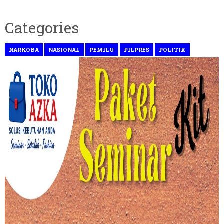
Categories
NARKOBA
NASIONAL
PEMILU
PILPRES
POLITIK