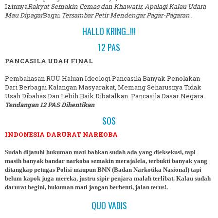
Izinnya
Rakyat Semakin Cemas dan Khawatir, Apalagi Kalau Udara
Mau Dipagar
Bagai
Tersambar Petir Mendengar Pagar-Pagaran
.
HALLO KRING..!!!
12 PAS
PANCASILA UDAH FINAL
Pembahasan RUU Haluan Ideologi Pancasila Banyak Penolakan
Dari Berbagai Kalangan Masyarakat, Memang Seharusnya Tidak
Usah Dibahas Dan Lebih Baik Dibatalkan. Pancasila Dasar Negara.
Tendangan 12 PAS Dihentikan
SOS
INDONESIA DARURAT NARKOBA
Sudah dijatuhi hukuman mati bahkan sudah ada yang dieksekusi, tapi
masih banyak bandar narkoba semakin merajalela, terbukti banyak yang
ditangkap petugas Polisi maupun BNN (Badan Narkotika Nasional) tapi
belum kapok juga mereka, justru sipir penjara malah terlibat. Kalau sudah
darurat begini, hukuman mati jangan berhenti, jalan terus!.
QUO VADIS