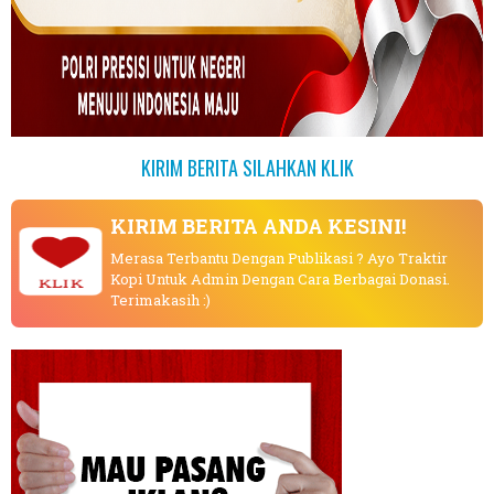
KIRIM BERITA SILAHKAN KLIK
KIRIM BERITA ANDA KESINI!
Merasa Terbantu Dengan Publikasi ? Ayo Traktir
Kopi Untuk Admin Dengan Cara Berbagai Donasi.
KLIK
Terimakasih :)