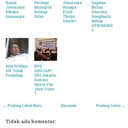
Kasus
Perangi
Jiwasraya:
Gugatan
Jiwasraya
Monopoli
Kenapa
Belum
Dibuka
Belanja
Erick
Diterima
Semuanya
Iklan
Thohir
Soegiharto
Diusik?
Ketum
APKOMIND
O
Suta Widhya
BPD
SH: Tolak
ABUJAPI
Perjudian
DKI Jakarta
Somasi
Opera Van
Java Trans
7
← Posting Lebih Baru
Beranda
Posting Lama →
Tidak ada komentar: