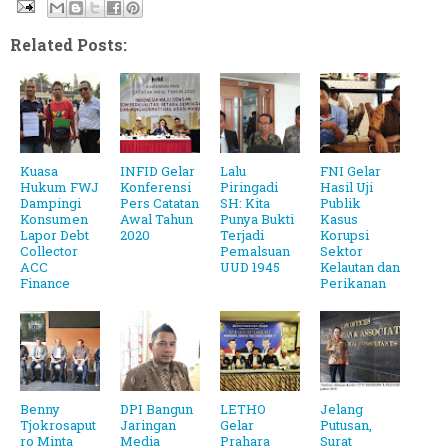
Related Posts:
Kuasa
INFID Gelar
Lalu
FNI Gelar
Hukum FWJ
Konferensi
Piringadi
Hasil Uji
Dampingi
Pers Catatan
SH: Kita
Publik
Konsumen
Awal Tahun
Punya Bukti
Kasus
Lapor Debt
2020
Terjadi
Korupsi
Collector
Pemalsuan
Sektor
ACC
UUD 1945
Kelautan dan
Finance
Perikanan
Benny
DPI Bangun
LETHO
Jelang
Tjokrosaput
Jaringan
Gelar
Putusan,
ro Minta
Media
Prahara
Surat