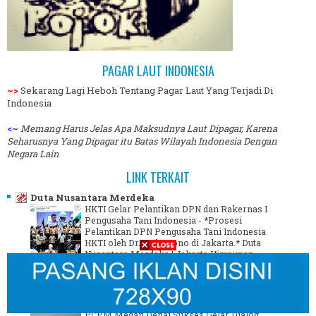
PAGAR LAUT INDONESIA
~>
Sekarang Lagi Heboh Tentang Pagar Laut Yang Terjadi Di
Indonesia
<~
Memang Harus Jelas Apa Maksudnya Laut Dipagar, Karena
Seharusnya Yang Dipagar itu Batas Wilayah Indonesia Dengan
Negara Lain
LINK TERKAIT
Duta Nusantara Merdeka
HKTI Gelar Pelantikan DPN dan Rakernas I
Pengusaha Tani Indonesia
-
*Prosesi
Pelantikan DPN Pengusaha Tani Indonesia
HKTI oleh Dr. Sudaryono di Jakarta.* Duta
Nusantara Merdeka | Jakarta Himpunan
Pengusaha Tani Indonesia ...
2 minggu yang lalu
Juru Berita
PCPM Medan Denai Sukses Gelar Dialog