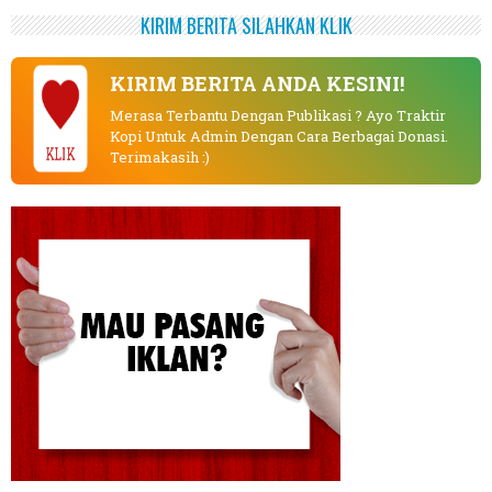
KIRIM BERITA SILAHKAN KLIK
KIRIM BERITA ANDA KESINI!
Merasa Terbantu Dengan Publikasi ? Ayo Traktir
Kopi Untuk Admin Dengan Cara Berbagai Donasi.
KLIK
Terimakasih :)