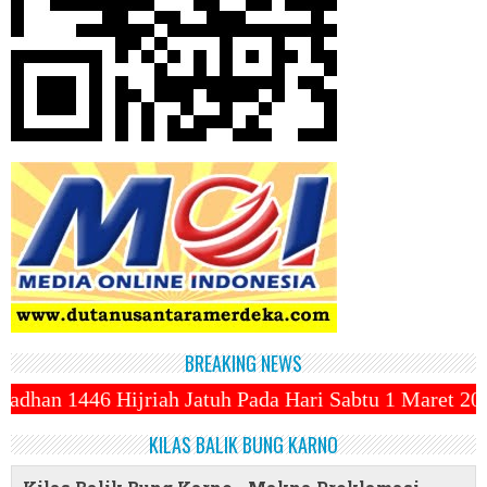
BREAKING NEWS
atuh Pada Hari Sabtu 1 Maret 2025 ~||~ 1 Syawal Jat
KILAS BALIK BUNG KARNO