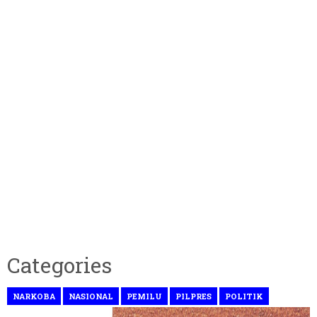
Categories
NARKOBA
NASIONAL
PEMILU
PILPRES
POLITIK