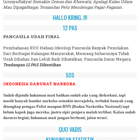
Izinnya
Rakyat Semakin Cemas dan Khawatir, Apalagi Kalau Udara
Mau Dipagar
Bagai
Tersambar Petir Mendengar Pagar-Pagaran
.
HALLO KRING..!!!
12 PAS
PANCASILA UDAH FINAL
Pembahasan RUU Haluan Ideologi Pancasila Banyak Penolakan
Dari Berbagai Kalangan Masyarakat, Memang Seharusnya Tidak
Usah Dibahas Dan Lebih Baik Dibatalkan. Pancasila Dasar Negara.
Tendangan 12 PAS Dihentikan
SOS
INDONESIA DARURAT NARKOBA
Sudah dijatuhi hukuman mati bahkan sudah ada yang dieksekusi, tapi
masih banyak bandar narkoba semakin merajalela, terbukti banyak yang
ditangkap petugas Polisi maupun BNN (Badan Narkotika Nasional) tapi
belum kapok juga mereka, justru sipir penjara malah terlibat. Kalau sudah
darurat begini, hukuman mati jangan berhenti, jalan terus!.
QUO VADIS
KUNJUNGAN STATISTIK