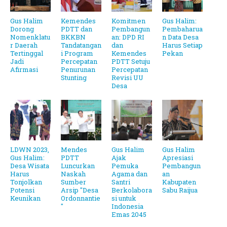
Gus Halim
Kemendes
Komitmen
Gus Halim:
Dorong
PDTT dan
Pembangun
Pembaharua
Nomenklatu
BKKBN
an: DPD RI
n Data Desa
r Daerah
Tandatangan
dan
Harus Setiap
Tertinggal
i Program
Kemendes
Pekan
Jadi
Percepatan
PDTT Setuju
Afirmasi
Penurunan
Percepatan
Stunting
Revisi UU
Desa
LDWN 2023,
Mendes
Gus Halim
Gus Halim
Gus Halim:
PDTT
Ajak
Apresiasi
Desa Wisata
Luncurkan
Pemuka
Pembangun
Harus
Naskah
Agama dan
an
Tonjolkan
Sumber
Santri
Kabupaten
Potensi
Arsip "Desa
Berkolabora
Sabu Raijua
Keunikan
Ordonnantie
si untuk
"
Indonesia
Emas 2045