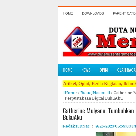
HOME
DOWNLOADS
PARENT CAT
HOME
NEWS
OPINI
OLAH RAGA
 Menerima Artikel, Opini, Berita Kegiatan, Iklan Pariwara dapat men
Home
»
Buku
,
Nasional
» Catherine 
Perpustakaan Digital BukuAku
Catherine Mulyana: Tumbuhkan M
BukuAku
Redaksi DNM
9/25/2023 06:59:00 