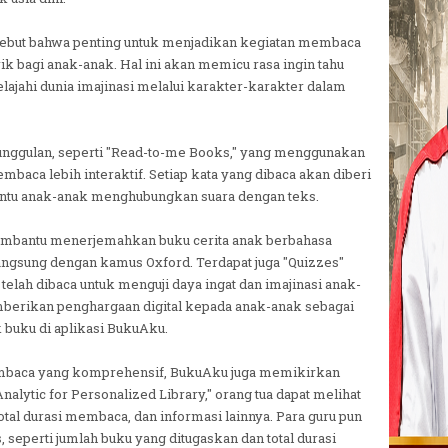
yebut bahwa penting untuk menjadikan kegiatan membaca
ik bagi anak-anak. Hal ini akan memicu rasa ingin tahu
ahi dunia imajinasi melalui karakter-karakter dalam
unggulan, seperti "Read-to-me Books," yang menggunakan
mbaca lebih interaktif. Setiap kata yang dibaca akan diberi
bantu anak-anak menghubungkan suara dengan teks.
membantu menerjemahkan buku cerita anak berbahasa
gsung dengan kamus Oxford. Terdapat juga "Quizzes"
telah dibaca untuk menguji daya ingat dan imajinasi anak-
berikan penghargaan digital kepada anak-anak sebagai
 buku di aplikasi BukuAku.
baca yang komprehensif, BukuAku juga memikirkan
Analytic for Personalized Library," orang tua dapat melihat
total durasi membaca, dan informasi lainnya. Para guru pun
 seperti jumlah buku yang ditugaskan dan total durasi