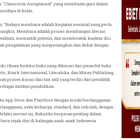
fitur "Classroom Assignment" yang membantu guru dalam
ridnya di kelas.
n, "Budaya membaca adalah kegiatan esensial yang perlu
 mungkin. Membaca adalah proses membangun literasi
tahuan, memantik potensi, dan membentuk kualitas diri.
uah pengalaman yang menyenangkan dan dekat dengan
i ribuan koleksi buku yang dikurasi dari penerbit buku
stic, Kuark Internasional, Literaloka, dan Mizan Publishing.
ati proses kurasi dari tim ahli yang terdiri dari pendidik
bagai institusi pendidikan.
lui App Store dan PlayStore dengan model berlangganan
rlangganan, yaitu keluarga, standard, dan sekolah, dengan
Melalui inovasi ini, BukuAku berperan penting dalam
 sejak dini di kalangan anak-anak Indonesia.