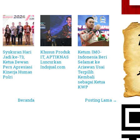
Syukuran Hari
Khusus Produk
Ketum IMO-
Jadi ke-73,
IT, APTIKNAS
Indonesia Beri
Ketua Dewan
Luncurkan
Selamat ke
Pers Apresiasi
Indojual.com
Ariawan Usai
Kinerja Humas
Terpilih
Polri
Kembali
sebagai Ketua
KWP
Beranda
Posting Lama →