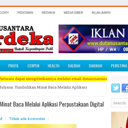
EGORY
PEDOMAN
REDAKSI
MEDIA SIBER
IKLAN BARIS
PROFIL
CERPEN
HEALTH
DAERAH
DAKWAH
PERISTIWA
girimkannya melalui email dutanusantaramerdeka@yahoo.co.id
Mulyana: Tumbuhkan Minat Baca Melalui Aplikasi
inat Baca Melalui Aplikasi Perpustakaan Digital
PM
Tidak ada komentar