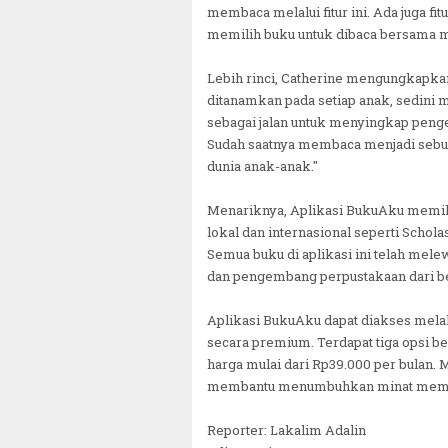
membaca melalui fitur ini. Ada juga 
memilih buku untuk dibaca bersama mu
Lebih rinci, Catherine mengungkapka
ditanamkan pada setiap anak, sedini
sebagai jalan untuk menyingkap penge
Sudah saatnya membaca menjadi seb
dunia anak-anak."
Menariknya, Aplikasi BukuAku memilik
lokal dan internasional seperti Schola
Semua buku di aplikasi ini telah melew
dan pengembang perpustakaan dari ber
Aplikasi BukuAku dapat diakses mela
secara premium. Terdapat tiga opsi be
harga mulai dari Rp39.000 per bulan. 
membantu menumbuhkan minat membaca
Reporter: Lakalim Adalin