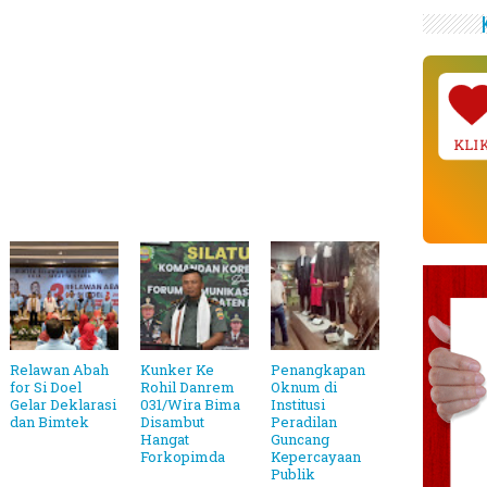
KLI
Relawan Abah
Kunker Ke
Penangkapan
for Si Doel
Rohil Danrem
Oknum di
Gelar Deklarasi
031/Wira Bima
Institusi
dan Bimtek
Disambut
Peradilan
Hangat
Guncang
Forkopimda
Kepercayaan
Publik