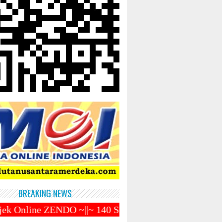
BREAKING NEWS
O ~||~ 140 Siswa SMKN 10 Medan Gagal SNBP ~||~ Prab