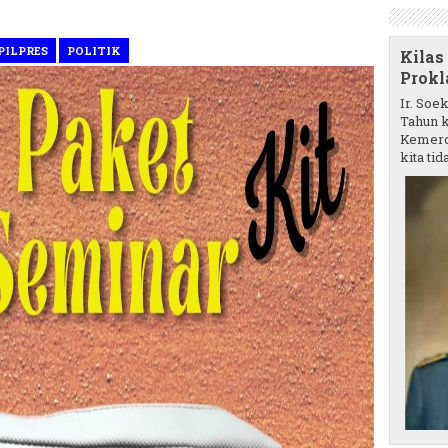
PILPRES
POLITIK
Kilas
Prokl
Ir. Soe
Tahun k
Kemerd
kita tida