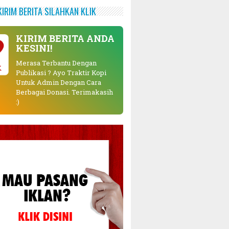
KIRIM BERITA SILAHKAN KLIK
KIRIM BERITA ANDA
KESINI!
Merasa Terbantu Dengan
K
Publikasi ? Ayo Traktir Kopi
Untuk Admin Dengan Cara
Berbagai Donasi. Terimakasih
:)