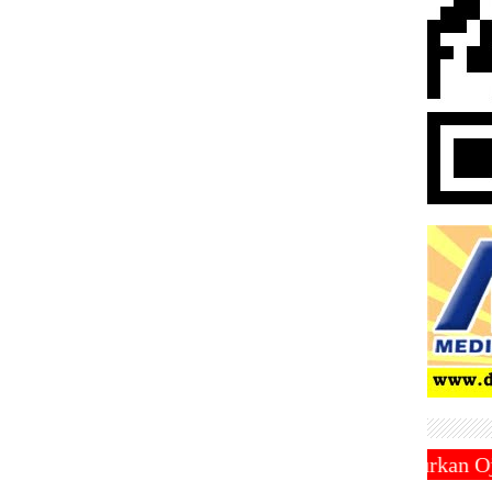
 2025 ~||~ Muhammadiyah Luncurkan Ojek Online ZEND