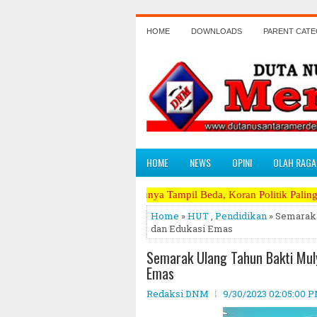
HOME
DOWNLOADS
PARENT CAT
HOME
NEWS
OPINI
OLAH RAGA
Satu - Satunya Tampil Beda, Koran Politik Paling Berani Mengkritik
Home
»
HUT
,
Pendidikan
» Semarak 
dan Edukasi Emas
Semarak Ulang Tahun Bakti Muly
Emas
Redaksi DNM
9/30/2023 02:05:00 