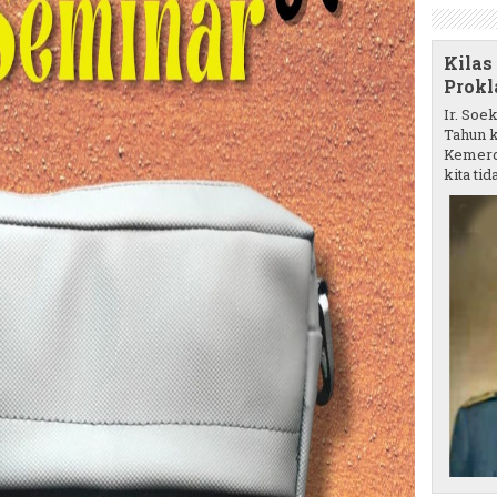
Kilas
Prokl
Ir. Soe
Tahun k
Kemerd
kita tida