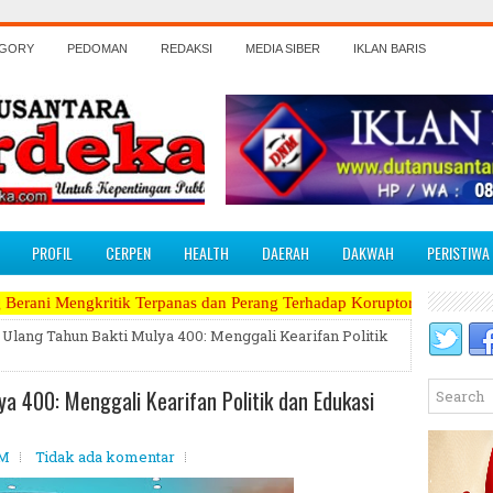
EGORY
PEDOMAN
REDAKSI
MEDIA SIBER
IKLAN BARIS
PROFIL
CERPEN
HEALTH
DAERAH
DAKWAH
PERISTIWA
 Terpanas dan Perang Terhadap Koruptor, Narkoba, Teroris Musuh Raky
Ulang Tahun Bakti Mulya 400: Menggali Kearifan Politik
a 400: Menggali Kearifan Politik dan Edukasi
PM
Tidak ada komentar