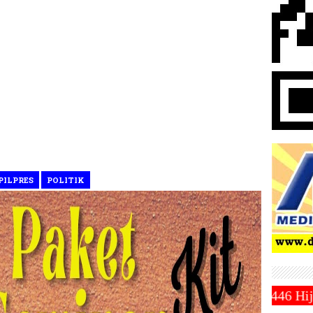
PILPRES
POLITIK
iyah Tetapkan 1 Ramadhan 1446 Hijriah Jatuh Pada H