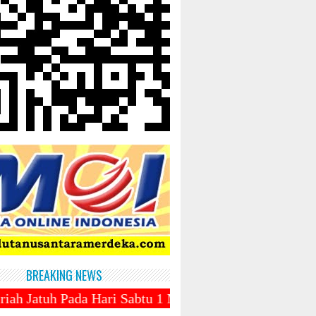
BREAKING NEWS
ari Sabtu 1 Maret 2025 ~||~ 1 Syawal Jatuh Pada Tan