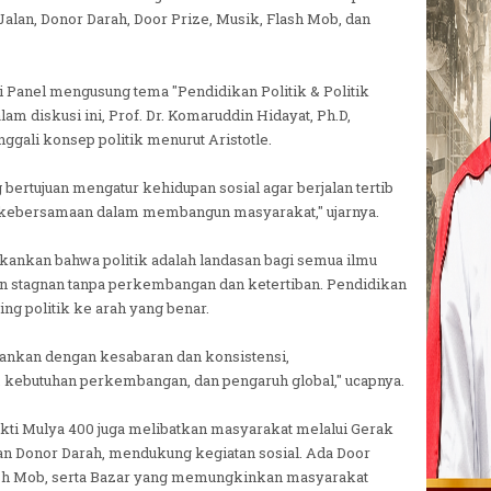
lan, Donor Darah, Door Prize, Musik, Flash Mob, dan
si Panel mengusung tema "Pendidikan Politik & Politik
am diskusi ini, Prof. Dr. Komaruddin Hidayat, Ph.D,
ggali konsep politik menurut Aristotle.
ng bertujuan mengatur kehidupan sosial agar berjalan tertib
g kebersamaan dalam membangun masyarakat," ujarnya.
ekankan bahwa politik adalah landasan bagi semua ilmu
kan stagnan tanpa perkembangan dan ketertiban. Pendidikan
ng politik ke arah yang benar.
alankan dengan kesabaran dan konsistensi,
kebutuhan perkembangan, dan pengaruh global," ucapnya.
ti Mulya 400 juga melibatkan masyarakat melalui Gerak
an Donor Darah, mendukung kegiatan sosial. Ada Door
ash Mob, serta Bazar yang memungkinkan masyarakat