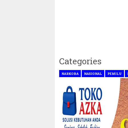
Categories
NARKOBA
NASIONAL
PEMILU
~||~ Muhammad