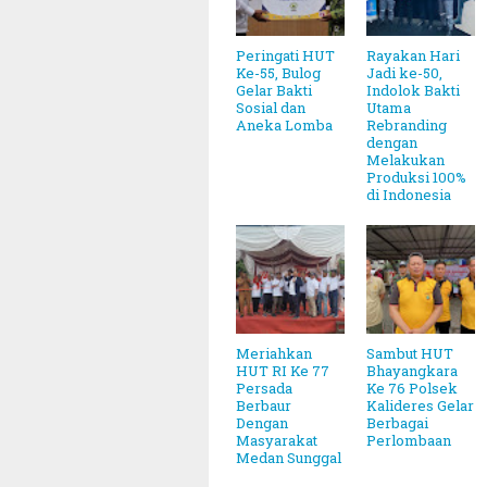
Peringati HUT
Rayakan Hari
Ke-55, Bulog
Jadi ke-50,
Gelar Bakti
Indolok Bakti
Sosial dan
Utama
Aneka Lomba
Rebranding
dengan
Melakukan
Produksi 100%
di Indonesia
Meriahkan
Sambut HUT
HUT RI Ke 77
Bhayangkara
Persada
Ke 76 Polsek
Berbaur
Kalideres Gelar
Dengan
Berbagai
Masyarakat
Perlombaan
Medan Sunggal