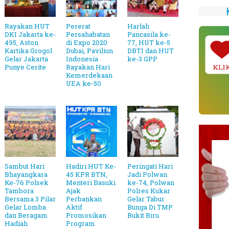
Rayakan HUT
Pererat
Harlah
DKI Jakarta ke-
Persahabatan
Pancasila ke-
495, Aston
di Expo 2020
77, HUT ke-5
Kartika Grogol
Dubai, Paviliun
DBTI dan HUT
Gelar Jakarta
Indonesia
ke-3 GPP
Punye Cerite
Rayakan Hari
KLI
Kemerdekaan
UEA ke-50
Sambut Hari
Hadiri HUT Ke-
Peringati Hari
Bhayangkara
45 KPR BTN,
Jadi Polwan
Ke-76 Polsek
Menteri Basuki
ke-74, Polwan
Tambora
Ajak
Polres Kukar
Bersama 3 Pilar
Perbankan
Gelar Tabur
Gelar Lomba
Aktif
Bunga Di TMP
dan Beragam
Promosikan
Bukit Biru
Hadiah
Program