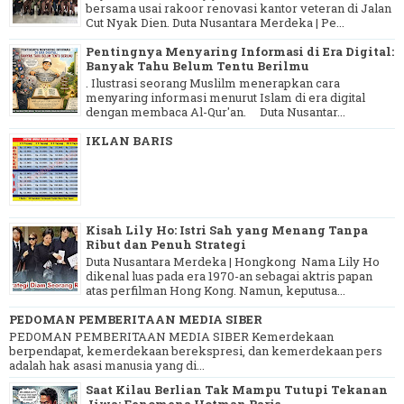
bersama usai rakoor renovasi kantor veteran di Jalan
Cut Nyak Dien. Duta Nusantara Merdeka | Pe...
Pentingnya Menyaring Informasi di Era Digital:
Banyak Tahu Belum Tentu Berilmu
. Ilustrasi seorang Muslilm menerapkan cara
menyaring informasi menurut Islam di era digital
dengan membaca Al-Qur'an. Duta Nusantar...
IKLAN BARIS
Kisah Lily Ho: Istri Sah yang Menang Tanpa
Ribut dan Penuh Strategi
Duta Nusantara Merdeka | Hongkong Nama Lily Ho
dikenal luas pada era 1970-an sebagai aktris papan
atas perfilman Hong Kong. Namun, keputusa...
PEDOMAN PEMBERITAAN MEDIA SIBER
PEDOMAN PEMBERITAAN MEDIA SIBER Kemerdekaan
berpendapat, kemerdekaan berekspresi, dan kemerdekaan pers
adalah hak asasi manusia yang di...
Saat Kilau Berlian Tak Mampu Tutupi Tekanan
Jiwa: Fenomena Hotman Paris