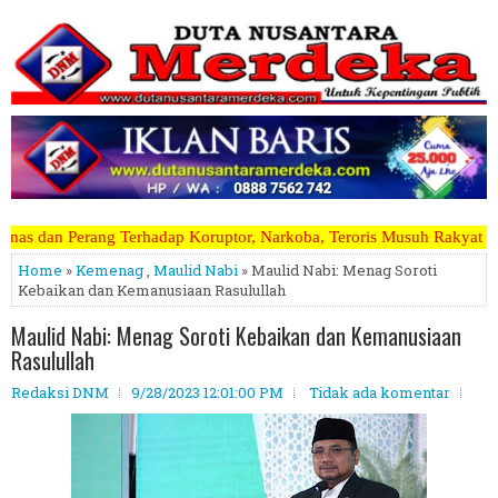
p Koruptor, Narkoba, Teroris Musuh Rakyat ~~~~~>>>>> Kami Menerima 
Home
»
Kemenag
,
Maulid Nabi
» Maulid Nabi: Menag Soroti
Kebaikan dan Kemanusiaan Rasulullah
Maulid Nabi: Menag Soroti Kebaikan dan Kemanusiaan
Rasulullah
Redaksi DNM
9/28/2023 12:01:00 PM
Tidak ada komentar