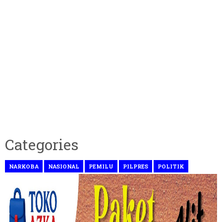
Categories
NARKOBA
NASIONAL
PEMILU
PILPRES
POLITIK