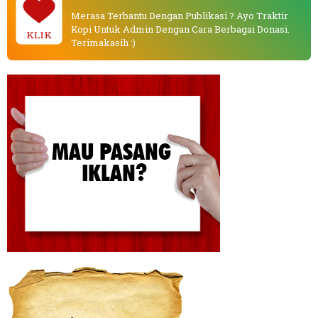
Merasa Terbantu Dengan Publikasi ? Ayo Traktir
Kopi Untuk Admin Dengan Cara Berbagai Donasi.
KLIK
Terimakasih :)