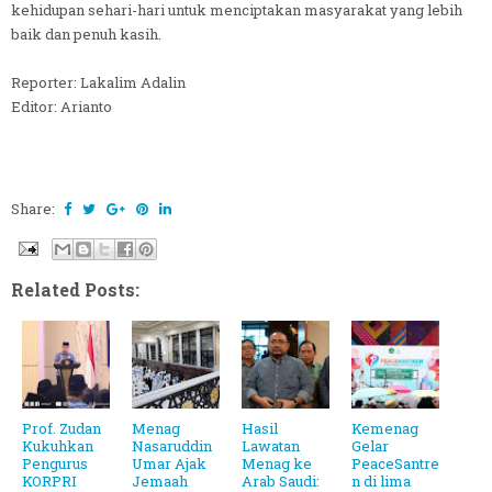
kehidupan sehari-hari untuk menciptakan masyarakat yang lebih
baik dan penuh kasih.
Reporter: Lakalim Adalin
Editor: Arianto
Share:
Related Posts:
Prof. Zudan
Menag
Hasil
Kemenag
Kukuhkan
Nasaruddin
Lawatan
Gelar
Pengurus
Umar Ajak
Menag ke
PeaceSantre
KORPRI
Jemaah
Arab Saudi:
n di lima