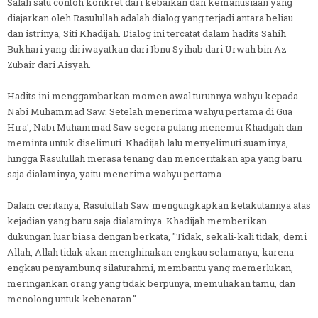
Salah satu contoh konkret dari kebaikan dan kemanusiaan yang
diajarkan oleh Rasulullah adalah dialog yang terjadi antara beliau
dan istrinya, Siti Khadijah. Dialog ini tercatat dalam hadits Sahih
Bukhari yang diriwayatkan dari Ibnu Syihab dari Urwah bin Az
Zubair dari Aisyah.
Hadits ini menggambarkan momen awal turunnya wahyu kepada
Nabi Muhammad Saw. Setelah menerima wahyu pertama di Gua
Hira', Nabi Muhammad Saw segera pulang menemui Khadijah dan
meminta untuk diselimuti. Khadijah lalu menyelimuti suaminya,
hingga Rasulullah merasa tenang dan menceritakan apa yang baru
saja dialaminya, yaitu menerima wahyu pertama.
Dalam ceritanya, Rasulullah Saw mengungkapkan ketakutannya atas
kejadian yang baru saja dialaminya. Khadijah memberikan
dukungan luar biasa dengan berkata, "Tidak, sekali-kali tidak, demi
Allah, Allah tidak akan menghinakan engkau selamanya, karena
engkau penyambung silaturahmi, membantu yang memerlukan,
meringankan orang yang tidak berpunya, memuliakan tamu, dan
menolong untuk kebenaran."