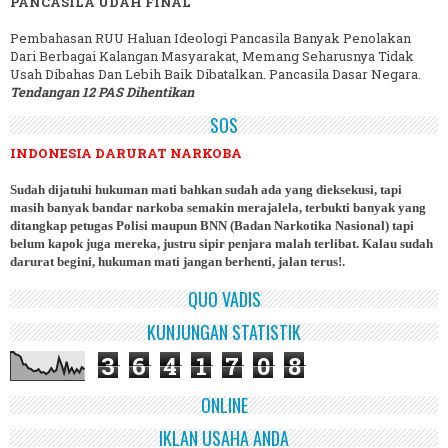
PANCASILA UDAH FINAL
Pembahasan RUU Haluan Ideologi Pancasila Banyak Penolakan
Dari Berbagai Kalangan Masyarakat, Memang Seharusnya Tidak
Usah Dibahas Dan Lebih Baik Dibatalkan. Pancasila Dasar Negara.
Tendangan 12 PAS Dihentikan
SOS
INDONESIA DARURAT NARKOBA
Sudah dijatuhi hukuman mati bahkan sudah ada yang dieksekusi, tapi
masih banyak bandar narkoba semakin merajalela, terbukti banyak yang
ditangkap petugas Polisi maupun BNN (Badan Narkotika Nasional) tapi
belum kapok juga mereka, justru sipir penjara malah terlibat. Kalau sudah
darurat begini, hukuman mati jangan berhenti, jalan terus!.
QUO VADIS
KUNJUNGAN STATISTIK
3
6
4
1
7
0
8
ONLINE
IKLAN USAHA ANDA