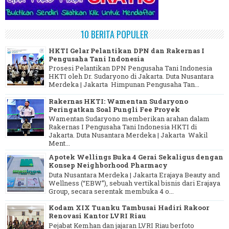
10 BERITA POPULER
HKTI Gelar Pelantikan DPN dan Rakernas I
Pengusaha Tani Indonesia
Prosesi Pelantikan DPN Pengusaha Tani Indonesia
HKTI oleh Dr. Sudaryono di Jakarta. Duta Nusantara
Merdeka | Jakarta Himpunan Pengusaha Tan...
Rakernas HKTI: Wamentan Sudaryono
Peringatkan Soal Pungli Fee Proyek
Wamentan Sudaryono memberikan arahan dalam
Rakernas I Pengusaha Tani Indonesia HKTI di
Jakarta. Duta Nusantara Merdeka | Jakarta Wakil
Ment...
Apotek Wellings Buka 4 Gerai Sekaligus dengan
Konsep Neighborhood Pharmacy
Duta Nusantara Merdeka | Jakarta Erajaya Beauty and
Wellness (“EBW”), sebuah vertikal bisnis dari Erajaya
Group, secara serentak membuka 4 o...
Kodam XIX Tuanku Tambusai Hadiri Rakoor
Renovasi Kantor LVRI Riau
Pejabat Kemhan dan jajaran LVRI Riau berfoto