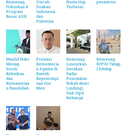
Kemenag,
Umrah
Kuota Haji
pesantren
Fokuskan 4
Doakan
Terbesar
Program
Indonesia
Besar ASN
dan
Palestina
Maulid Nabi:
Prestasi
Kemenag
Kemenag:
Menag
Kementeria
Luncurkan
BIPIH Tahap
Soroti
n Agama di
Gerakan
I Ditutup
Kebaikan
Bawah
Sadar
dan
Kepemimpi
Pencatatan
Kemanusiaa
nan Gus
Nikah demi
n Rasulullah
Men
Lindungi
Hak Sipil
Keluarga