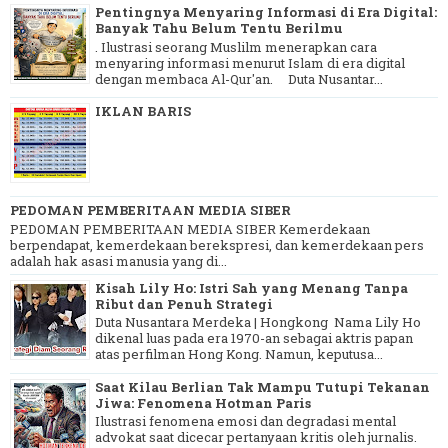
Pentingnya Menyaring Informasi di Era Digital:
Banyak Tahu Belum Tentu Berilmu
. Ilustrasi seorang Muslilm menerapkan cara
menyaring informasi menurut Islam di era digital
dengan membaca Al-Qur'an. Duta Nusantar...
IKLAN BARIS
PEDOMAN PEMBERITAAN MEDIA SIBER
PEDOMAN PEMBERITAAN MEDIA SIBER Kemerdekaan
berpendapat, kemerdekaan berekspresi, dan kemerdekaan pers
adalah hak asasi manusia yang di...
Kisah Lily Ho: Istri Sah yang Menang Tanpa
Ribut dan Penuh Strategi
Duta Nusantara Merdeka | Hongkong Nama Lily Ho
dikenal luas pada era 1970-an sebagai aktris papan
atas perfilman Hong Kong. Namun, keputusa...
Saat Kilau Berlian Tak Mampu Tutupi Tekanan
Jiwa: Fenomena Hotman Paris
Ilustrasi fenomena emosi dan degradasi mental
advokat saat dicecar pertanyaan kritis oleh jurnalis.