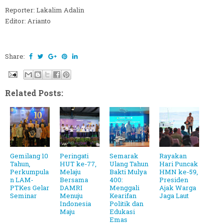
Reporter: Lakalim Adalin
Editor: Arianto
Share:
Related Posts:
Gemilang 10
Peringati
Semarak
Rayakan
Tahun,
HUT ke-77,
Ulang Tahun
Hari Puncak
Perkumpula
Melaju
Bakti Mulya
HMN ke-59,
n LAM-
Bersama
400:
Presiden
PTKes Gelar
DAMRI
Menggali
Ajak Warga
Seminar
Menuju
Kearifan
Jaga Laut
Indonesia
Politik dan
Maju
Edukasi
Emas