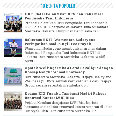
10 BERITA POPULER
HKTI Gelar Pelantikan DPN dan Rakernas I
Pengusaha Tani Indonesia
Prosesi Pelantikan DPN Pengusaha Tani Indonesia
HKTI oleh Dr. Sudaryono di Jakarta. Duta Nusantara
Merdeka | Jakarta Himpunan Pengusaha Tan...
Rakernas HKTI: Wamentan Sudaryono
Peringatkan Soal Pungli Fee Proyek
Wamentan Sudaryono memberikan arahan dalam
Rakernas I Pengusaha Tani Indonesia HKTI di
Jakarta. Duta Nusantara Merdeka | Jakarta Wakil
Ment...
Apotek Wellings Buka 4 Gerai Sekaligus dengan
Konsep Neighborhood Pharmacy
Duta Nusantara Merdeka | Jakarta Erajaya Beauty and
Wellness (“EBW”), sebuah vertikal bisnis dari Erajaya
Group, secara serentak membuka 4 o...
Kodam XIX Tuanku Tambusai Hadiri Rakoor
Renovasi Kantor LVRI Riau
Pejabat Kemhan dan jajaran LVRI Riau berfoto
bersama usai rakoor renovasi kantor veteran di Jalan
Cut Nyak Dien. Duta Nusantara Merdeka | Pe...