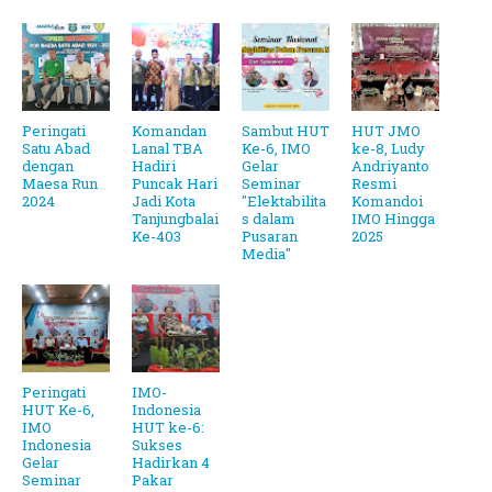
Peringati
Komandan
Sambut HUT
HUT JMO
Satu Abad
Lanal TBA
Ke-6, IMO
ke-8, Ludy
dengan
Hadiri
Gelar
Andriyanto
Maesa Run
Puncak Hari
Seminar
Resmi
2024
Jadi Kota
"Elektabilita
Komandoi
Tanjungbalai
s dalam
IMO Hingga
Ke-403
Pusaran
2025
Media"
Peringati
IMO-
HUT Ke-6,
Indonesia
IMO
HUT ke-6:
Indonesia
Sukses
Gelar
Hadirkan 4
Seminar
Pakar