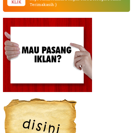
KLIK
Terimakasih :)